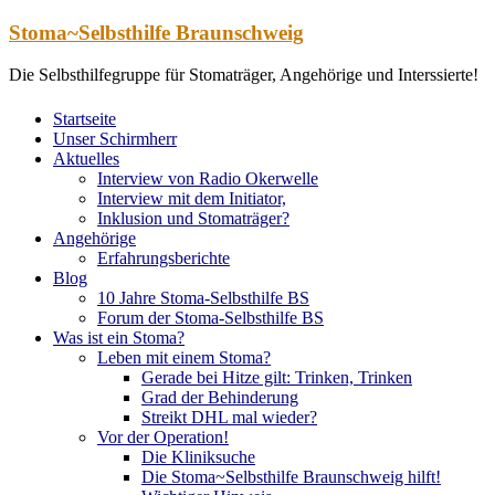
Zum
Stoma~Selbsthilfe Braunschweig
Inhalt
springen
Die Selbsthilfegruppe für Stomaträger, Angehörige und Interssierte!
Startseite
Unser Schirmherr
Aktuelles
Interview von Radio Okerwelle
Interview mit dem Initiator,
Inklusion und Stomaträger?
Angehörige
Erfahrungsberichte
Blog
10 Jahre Stoma-Selbsthilfe BS
Forum der Stoma-Selbsthilfe BS
Was ist ein Stoma?
Leben mit einem Stoma?
Gerade bei Hitze gilt: Trinken, Trinken
Grad der Behinderung
Streikt DHL mal wieder?
Vor der Operation!
Die Kliniksuche
Die Stoma~Selbsthilfe Braunschweig hilft!