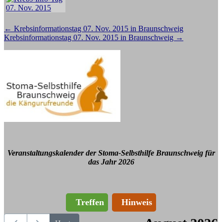
Beitragsnavigation
←
Krebsinformationstag 07. Nov. 2015 in Braunschweig
Krebsinformationstag 07. Nov. 2015 in Braunschweig
→
Veranstaltungskalender der Stoma-Selbsthilfe Braunschweig für
das Jahr 2026
Treffen
Hinweis