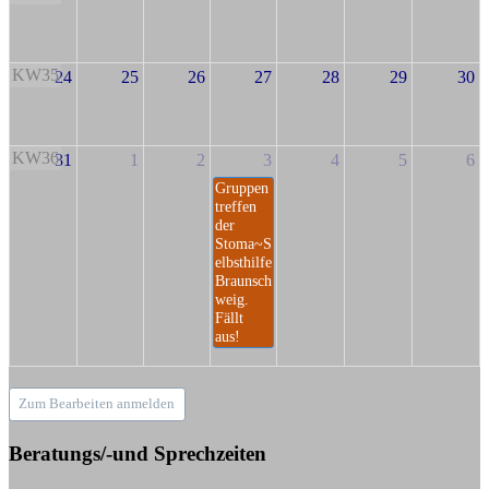
KW35
24
25
26
27
28
29
30
KW36
31
1
2
3
4
5
6
Gruppen
treffen
der
Stoma~S
elbsthilfe
Braunsch
weig.
Fällt
aus!
Zum Bearbeiten anmelden
Beratungs/-und Sprechzeiten