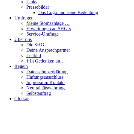
Links
Pressebilder
Das Logo und seine Bedeutung
Umfragen
Meine Stomaanlage …
Erwartungen an SHG´s
Service-Umfrage
Über uns
Die SHG
Deine Ansprechpartner
Leitbild
† In Gedenken an…
Regeln
Datenschutzerklärung
Haftungsausschluss
Impressum/ Kontakt
Neutralitätswahrung
Selbstauftrag
Glossar