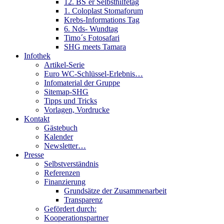
12. BS´er Selbsthilfetag
1. Coloplast Stomaforum
Krebs-Informations Tag
6. Nds- Wundtag
Timo´s Fotosafari
SHG meets Tamara
Infothek
Artikel-Serie
Euro WC-Schlüssel-Erlebnis…
Infomaterial der Gruppe
Sitemap-SHG
Tipps und Tricks
Vorlagen, Vordrucke
Kontakt
Gästebuch
Kalender
Newsletter…
Presse
Selbstverständnis
Referenzen
Finanzierung
Grundsätze der Zusammenarbeit
Transparenz
Gefördert durch:
Kooperationspartner