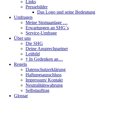
Links
Pressebilder
Das Logo und seine Bedeutung
Umfragen
Meine Stomaanlage …
Erwartungen an SHG´s
Service-Umfrage
Über uns
Die SHG
Deine Ansprechpartner
Leitbild
† In Gedenken an…
Regeln
Datenschutzerklärung
Haftungsausschluss
Impressum/ Kontakt
Neutralitätswahrung
Selbstauftrag
Glossar