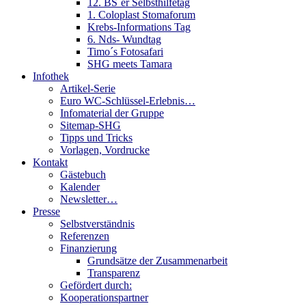
12. BS´er Selbsthilfetag
1. Coloplast Stomaforum
Krebs-Informations Tag
6. Nds- Wundtag
Timo´s Fotosafari
SHG meets Tamara
Infothek
Artikel-Serie
Euro WC-Schlüssel-Erlebnis…
Infomaterial der Gruppe
Sitemap-SHG
Tipps und Tricks
Vorlagen, Vordrucke
Kontakt
Gästebuch
Kalender
Newsletter…
Presse
Selbstverständnis
Referenzen
Finanzierung
Grundsätze der Zusammenarbeit
Transparenz
Gefördert durch:
Kooperationspartner