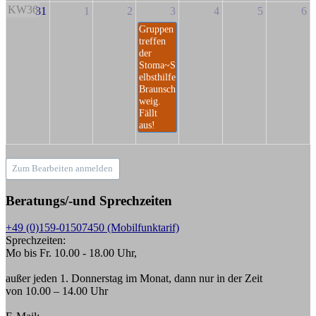
KW36
31
1
2
3
4
5
6
Gruppen
treffen
der
Stoma~S
elbsthilfe
Braunsch
weig.
Fällt
aus!
Zum Bearbeiten anmelden
Beratungs/-und Sprechzeiten
+49 (0)159-01507450 (Mobilfunktarif)
Sprechzeiten:
Mo bis Fr. 10.00 - 18.00 Uhr,
außer jeden 1. Donnerstag im Monat, dann nur in der Zeit
von 10.00 – 14.00 Uhr