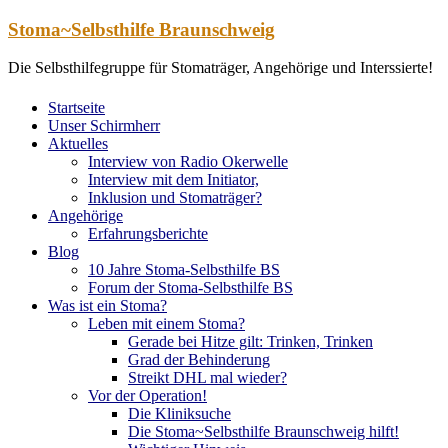
Zum
Stoma~Selbsthilfe Braunschweig
Inhalt
springen
Die Selbsthilfegruppe für Stomaträger, Angehörige und Interssierte!
Startseite
Unser Schirmherr
Aktuelles
Interview von Radio Okerwelle
Interview mit dem Initiator,
Inklusion und Stomaträger?
Angehörige
Erfahrungsberichte
Blog
10 Jahre Stoma-Selbsthilfe BS
Forum der Stoma-Selbsthilfe BS
Was ist ein Stoma?
Leben mit einem Stoma?
Gerade bei Hitze gilt: Trinken, Trinken
Grad der Behinderung
Streikt DHL mal wieder?
Vor der Operation!
Die Kliniksuche
Die Stoma~Selbsthilfe Braunschweig hilft!