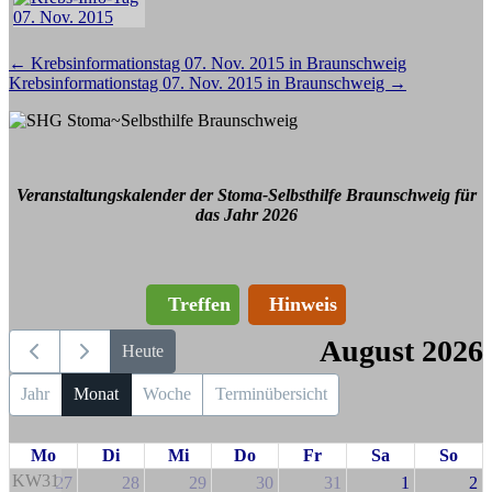
Beitragsnavigation
←
Krebsinformationstag 07. Nov. 2015 in Braunschweig
Krebsinformationstag 07. Nov. 2015 in Braunschweig
→
Veranstaltungskalender der Stoma-Selbsthilfe Braunschweig für
das Jahr 2026
Treffen
Hinweis
August 2026
Heute
Jahr
Monat
Woche
Terminübersicht
Mo
Di
Mi
Do
Fr
Sa
So
KW31
27
28
29
30
31
1
2