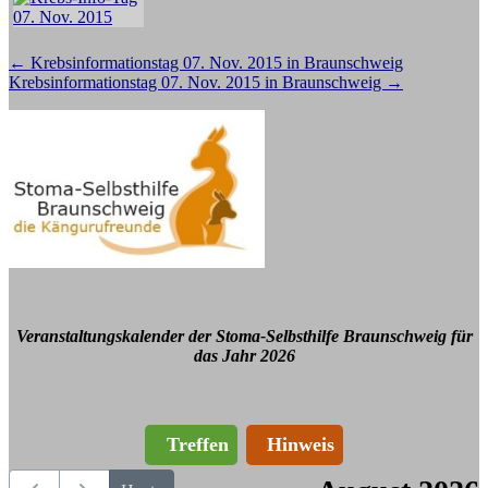
Beitragsnavigation
←
Krebsinformationstag 07. Nov. 2015 in Braunschweig
Krebsinformationstag 07. Nov. 2015 in Braunschweig
→
Veranstaltungskalender der Stoma-Selbsthilfe Braunschweig für
das Jahr 2026
Treffen
Hinweis