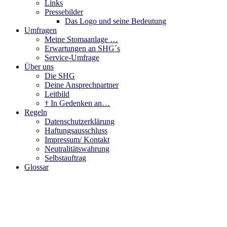
Links
Pressebilder
Das Logo und seine Bedeutung
Umfragen
Meine Stomaanlage …
Erwartungen an SHG´s
Service-Umfrage
Über uns
Die SHG
Deine Ansprechpartner
Leitbild
† In Gedenken an…
Regeln
Datenschutzerklärung
Haftungsausschluss
Impressum/ Kontakt
Neutralitätswahrung
Selbstauftrag
Glossar