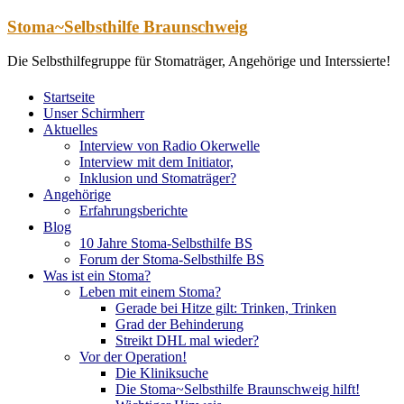
Zum
Stoma~Selbsthilfe Braunschweig
Inhalt
springen
Die Selbsthilfegruppe für Stomaträger, Angehörige und Interssierte!
Startseite
Unser Schirmherr
Aktuelles
Interview von Radio Okerwelle
Interview mit dem Initiator,
Inklusion und Stomaträger?
Angehörige
Erfahrungsberichte
Blog
10 Jahre Stoma-Selbsthilfe BS
Forum der Stoma-Selbsthilfe BS
Was ist ein Stoma?
Leben mit einem Stoma?
Gerade bei Hitze gilt: Trinken, Trinken
Grad der Behinderung
Streikt DHL mal wieder?
Vor der Operation!
Die Kliniksuche
Die Stoma~Selbsthilfe Braunschweig hilft!