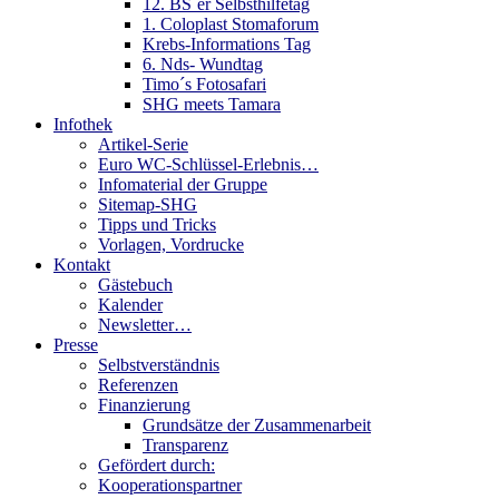
12. BS´er Selbsthilfetag
1. Coloplast Stomaforum
Krebs-Informations Tag
6. Nds- Wundtag
Timo´s Fotosafari
SHG meets Tamara
Infothek
Artikel-Serie
Euro WC-Schlüssel-Erlebnis…
Infomaterial der Gruppe
Sitemap-SHG
Tipps und Tricks
Vorlagen, Vordrucke
Kontakt
Gästebuch
Kalender
Newsletter…
Presse
Selbstverständnis
Referenzen
Finanzierung
Grundsätze der Zusammenarbeit
Transparenz
Gefördert durch:
Kooperationspartner