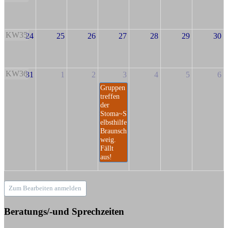
KW35
24
25
26
27
28
29
30
KW36
31
1
2
3
4
5
6
Gruppen
treffen
der
Stoma~S
elbsthilfe
Braunsch
weig.
Fällt
aus!
Zum Bearbeiten anmelden
Beratungs/-und Sprechzeiten