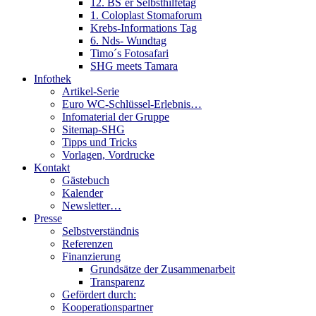
12. BS´er Selbsthilfetag
1. Coloplast Stomaforum
Krebs-Informations Tag
6. Nds- Wundtag
Timo´s Fotosafari
SHG meets Tamara
Infothek
Artikel-Serie
Euro WC-Schlüssel-Erlebnis…
Infomaterial der Gruppe
Sitemap-SHG
Tipps und Tricks
Vorlagen, Vordrucke
Kontakt
Gästebuch
Kalender
Newsletter…
Presse
Selbstverständnis
Referenzen
Finanzierung
Grundsätze der Zusammenarbeit
Transparenz
Gefördert durch:
Kooperationspartner