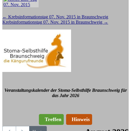
Beitragsnavigation
←
Krebsinformationstag 07. Nov. 2015 in Braunschweig
Krebsinformationstag 07. Nov. 2015 in Braunschweig
→
Veranstaltungskalender der Stoma-Selbsthilfe Braunschweig für
das Jahr 2026
Treffen
Hinweis