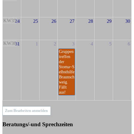
KW35
24
25
26
27
28
29
30
KW36
31
1
2
3
4
5
6
Gruppen
treffen
der
Stoma~S
elbsthilfe
Braunsch
weig.
Fällt
aus!
Zum Bearbeiten anmelden
Beratungs/-und Sprechzeiten