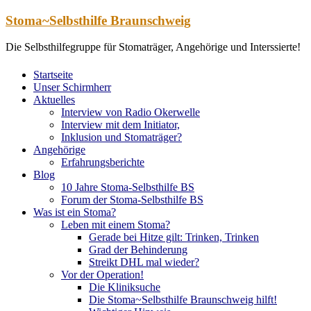
Zum
Stoma~Selbsthilfe Braunschweig
Inhalt
springen
Die Selbsthilfegruppe für Stomaträger, Angehörige und Interssierte!
Startseite
Unser Schirmherr
Aktuelles
Interview von Radio Okerwelle
Interview mit dem Initiator,
Inklusion und Stomaträger?
Angehörige
Erfahrungsberichte
Blog
10 Jahre Stoma-Selbsthilfe BS
Forum der Stoma-Selbsthilfe BS
Was ist ein Stoma?
Leben mit einem Stoma?
Gerade bei Hitze gilt: Trinken, Trinken
Grad der Behinderung
Streikt DHL mal wieder?
Vor der Operation!
Die Kliniksuche
Die Stoma~Selbsthilfe Braunschweig hilft!