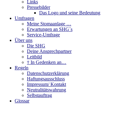
Links
Pressebilder
Das Logo und seine Bedeutung
Umfragen
Meine Stomaanlage …
Erwartungen an SHG´s
Service-Umfrage
Über uns
Die SHG
Deine Ansprechpartner
Leitbild
† In Gedenken an…
Regeln
Datenschutzerklärung
Haftungsausschluss
Impressum/ Kontakt
Neutralitätswahrung
Selbstauftrag
Glossar