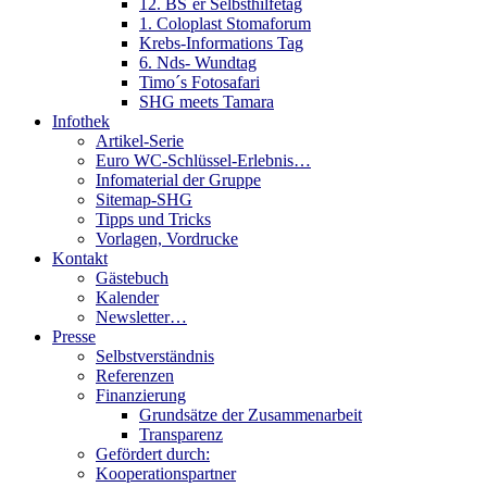
12. BS´er Selbsthilfetag
1. Coloplast Stomaforum
Krebs-Informations Tag
6. Nds- Wundtag
Timo´s Fotosafari
SHG meets Tamara
Infothek
Artikel-Serie
Euro WC-Schlüssel-Erlebnis…
Infomaterial der Gruppe
Sitemap-SHG
Tipps und Tricks
Vorlagen, Vordrucke
Kontakt
Gästebuch
Kalender
Newsletter…
Presse
Selbstverständnis
Referenzen
Finanzierung
Grundsätze der Zusammenarbeit
Transparenz
Gefördert durch:
Kooperationspartner