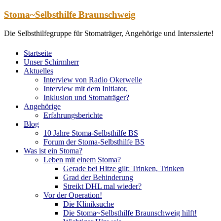
Zum
Stoma~Selbsthilfe Braunschweig
Inhalt
springen
Die Selbsthilfegruppe für Stomaträger, Angehörige und Interssierte!
Startseite
Unser Schirmherr
Aktuelles
Interview von Radio Okerwelle
Interview mit dem Initiator,
Inklusion und Stomaträger?
Angehörige
Erfahrungsberichte
Blog
10 Jahre Stoma-Selbsthilfe BS
Forum der Stoma-Selbsthilfe BS
Was ist ein Stoma?
Leben mit einem Stoma?
Gerade bei Hitze gilt: Trinken, Trinken
Grad der Behinderung
Streikt DHL mal wieder?
Vor der Operation!
Die Kliniksuche
Die Stoma~Selbsthilfe Braunschweig hilft!