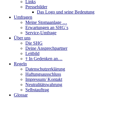
Links
Pressebilder
Das Logo und seine Bedeutung
Umfragen
Meine Stomaanlage …
Erwartungen an SHG´s
Service-Umfrage
Über uns
Die SHG
Deine Ansprechpartner
Leitbild
† In Gedenken an…
Regeln
Datenschutzerklärung
Haftungsausschluss
Impressum/ Kontakt
Neutralitätswahrung
Selbstauftrag
Glossar