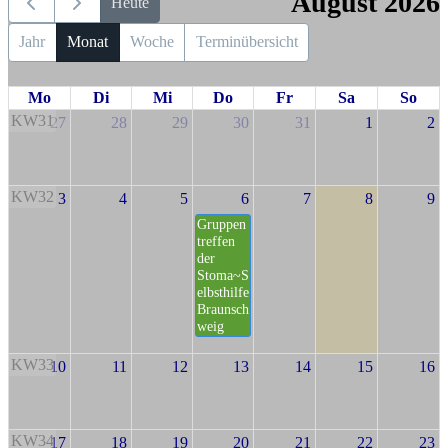
August 2026
Heute
Jahr
Monat
Woche
Terminübersicht
Mo
Di
Mi
Do
Fr
Sa
So
KW31
27
28
29
30
31
1
2
KW32
3
4
5
6
7
8
9
Gruppen
treffen
der
Stoma~S
elbsthilfe
Braunsch
weig
KW33
10
11
12
13
14
15
16
KW34
17
18
19
20
21
22
23