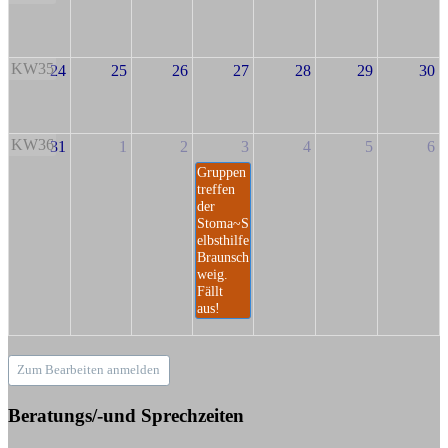
KW35
24
25
26
27
28
29
30
KW36
31
1
2
3
4
5
6
Gruppen
treffen
der
Stoma~S
elbsthilfe
Braunsch
weig.
Fällt
aus!
Zum Bearbeiten anmelden
Beratungs/-und Sprechzeiten