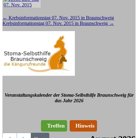
Beitragsnavigation
←
Krebsinformationstag 07. Nov. 2015 in Braunschweig
Krebsinformationstag 07. Nov. 2015 in Braunschweig
→
Veranstaltungskalender der Stoma-Selbsthilfe Braunschweig für
das Jahr 2026
Treffen
Hinweis