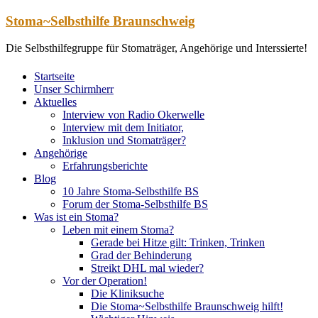
Zum
Stoma~Selbsthilfe Braunschweig
Inhalt
springen
Die Selbsthilfegruppe für Stomaträger, Angehörige und Interssierte!
Startseite
Unser Schirmherr
Aktuelles
Interview von Radio Okerwelle
Interview mit dem Initiator,
Inklusion und Stomaträger?
Angehörige
Erfahrungsberichte
Blog
10 Jahre Stoma-Selbsthilfe BS
Forum der Stoma-Selbsthilfe BS
Was ist ein Stoma?
Leben mit einem Stoma?
Gerade bei Hitze gilt: Trinken, Trinken
Grad der Behinderung
Streikt DHL mal wieder?
Vor der Operation!
Die Kliniksuche
Die Stoma~Selbsthilfe Braunschweig hilft!