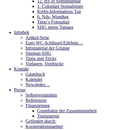
12. BS´er Selbsthilfetag
1. Coloplast Stomaforum
Krebs-Informations Tag
6. Nds- Wundtag
Timo´s Fotosafari
SHG meets Tamara
Infothek
Artikel-Serie
Euro WC-Schlüssel-Erlebnis…
Infomaterial der Gruppe
Sitemap-SHG
Tipps und Tricks
Vorlagen, Vordrucke
Kontakt
Gästebuch
Kalender
Newsletter…
Presse
Selbstverständnis
Referenzen
Finanzierung
Grundsätze der Zusammenarbeit
Transparenz
Gefördert durch:
Kooperationspartner