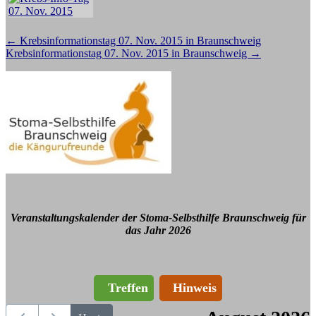
Beitragsnavigation
←
Krebsinformationstag 07. Nov. 2015 in Braunschweig
Krebsinformationstag 07. Nov. 2015 in Braunschweig
→
Veranstaltungskalender der Stoma-Selbsthilfe Braunschweig für
das Jahr 2026
Treffen
Hinweis