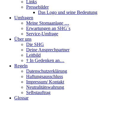
Links
Pressebilder
Das Logo und seine Bedeutung
Umfragen
Meine Stomaanlage …
Erwartungen an SHG´s
Service-Umfrage
Über uns
Die SHG
Deine Ansprechpartner
Leitbild
† In Gedenken an…
Regeln
Datenschutzerklärung
Haftungsausschluss
Impressum/ Kontakt
Neutralitätswahrung
Selbstauftrag
Glossar