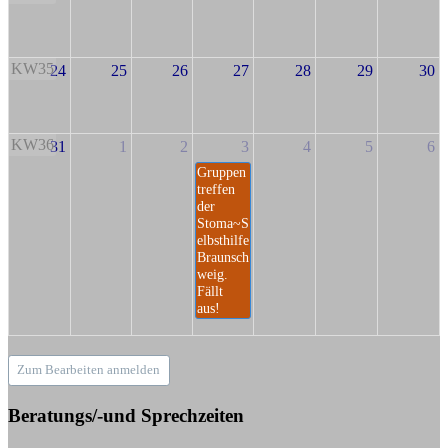
KW35
24
25
26
27
28
29
30
KW36
31
1
2
3
4
5
6
Gruppen
treffen
der
Stoma~S
elbsthilfe
Braunsch
weig.
Fällt
aus!
Zum Bearbeiten anmelden
Beratungs/-und Sprechzeiten