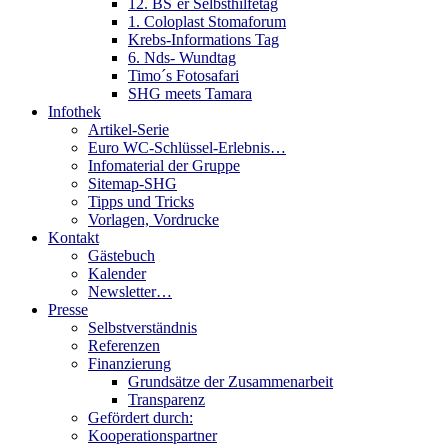
12. BS´er Selbsthilfetag
1. Coloplast Stomaforum
Krebs-Informations Tag
6. Nds- Wundtag
Timo´s Fotosafari
SHG meets Tamara
Infothek
Artikel-Serie
Euro WC-Schlüssel-Erlebnis…
Infomaterial der Gruppe
Sitemap-SHG
Tipps und Tricks
Vorlagen, Vordrucke
Kontakt
Gästebuch
Kalender
Newsletter…
Presse
Selbstverständnis
Referenzen
Finanzierung
Grundsätze der Zusammenarbeit
Transparenz
Gefördert durch:
Kooperationspartner