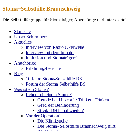
Zum
Stoma~Selbsthilfe Braunschweig
Inhalt
springen
Die Selbsthilfegruppe für Stomaträger, Angehörige und Interssierte!
Startseite
Unser Schirmherr
Aktuelles
Interview von Radio Okerwelle
Interview mit dem Initiator,
Inklusion und Stomaträger?
Angehörige
Erfahrungsberichte
Blog
10 Jahre Stoma-Selbsthilfe BS
Forum der Stoma-Selbsthilfe BS
Was ist ein Stoma?
Leben mit einem Stoma?
Gerade bei Hitze gilt: Trinken, Trinken
Grad der Behinderung
Streikt DHL mal wieder?
Vor der Operation!
Die Kliniksuche
Die Stoma~Selbsthilfe Braunschweig hilft!