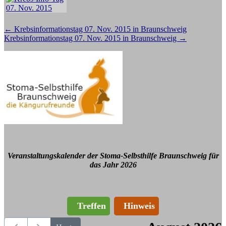
Beitragsnavigation
←
Krebsinformationstag 07. Nov. 2015 in Braunschweig
Krebsinformationstag 07. Nov. 2015 in Braunschweig
→
Veranstaltungskalender der Stoma-Selbsthilfe Braunschweig für
das Jahr 2026
Treffen
Hinweis