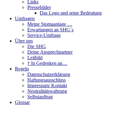
Links
Pressebilder
Das Logo und seine Bedeutung
Umfragen
Meine Stomaanlage …
Erwartungen an SHG´s
Service-Umfrage
Über uns
Die SHG
Deine Ansprechpartner
Leitbild
† In Gedenken an…
Regeln
Datenschutzerklärung
Haftungsausschluss
Impressum/ Kontakt
Neutralitätswahrung
Selbstauftrag
Glossar