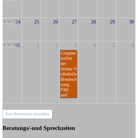
KW35
24
25
26
27
28
29
30
KW36
31
1
2
3
4
5
6
Gruppen
treffen
der
Stoma~S
elbsthilfe
Braunsch
weig.
Fällt
aus!
Zum Bearbeiten anmelden
Beratungs/-und Sprechzeiten