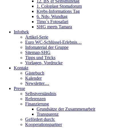
12. BS´er Selbsthilfetag
1. Coloplast Stomaforum
Krebs-Informations Tag
6. Nds- Wundtag
Timo´s Fotosafari
SHG meets Tamara
Infothek
Artikel-Serie
Euro WC-Schlüssel-Erlebnis…
Infomaterial der Gruppe
Sitemap-SHG
Tipps und Tricks
Vorlagen, Vordrucke
Kontakt
Gästebuch
Kalender
Newsletter…
Presse
Selbstverständnis
Referenzen
Finanzierung
Grundsätze der Zusammenarbeit
Transparenz
Gefördert durch:
Kooperationspartner