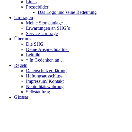
Links
Pressebilder
Das Logo und seine Bedeutung
Umfragen
Meine Stomaanlage …
Erwartungen an SHG´s
Service-Umfrage
Über uns
Die SHG
Deine Ansprechpartner
Leitbild
† In Gedenken an…
Regeln
Datenschutzerklärung
Haftungsausschluss
Impressum/ Kontakt
Neutralitätswahrung
Selbstauftrag
Glossar