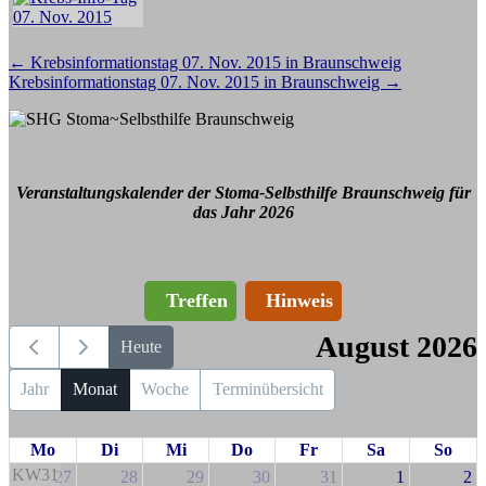
Beitragsnavigation
←
Krebsinformationstag 07. Nov. 2015 in Braunschweig
Krebsinformationstag 07. Nov. 2015 in Braunschweig
→
Veranstaltungskalender der Stoma-Selbsthilfe Braunschweig für
das Jahr 2026
Treffen
Hinweis
August 2026
Heute
Jahr
Monat
Woche
Terminübersicht
Mo
Di
Mi
Do
Fr
Sa
So
KW31
27
28
29
30
31
1
2