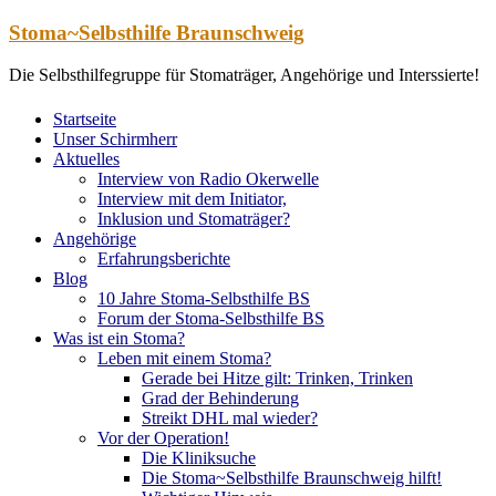
Zum
Stoma~Selbsthilfe Braunschweig
Inhalt
springen
Die Selbsthilfegruppe für Stomaträger, Angehörige und Interssierte!
Startseite
Unser Schirmherr
Aktuelles
Interview von Radio Okerwelle
Interview mit dem Initiator,
Inklusion und Stomaträger?
Angehörige
Erfahrungsberichte
Blog
10 Jahre Stoma-Selbsthilfe BS
Forum der Stoma-Selbsthilfe BS
Was ist ein Stoma?
Leben mit einem Stoma?
Gerade bei Hitze gilt: Trinken, Trinken
Grad der Behinderung
Streikt DHL mal wieder?
Vor der Operation!
Die Kliniksuche
Die Stoma~Selbsthilfe Braunschweig hilft!