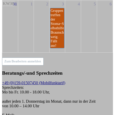
KW36
31
1
2
3
4
5
6
Gruppen
treffen
der
Stoma~S
elbsthilfe
Braunsch
weig.
Fällt
aus!
Zum Bearbeiten anmelden
Beratungs/-und Sprechzeiten
+49 (0)159-01507450 (Mobilfunktarif)
Sprechzeiten:
Mo bis Fr. 10.00 - 18.00 Uhr,
außer jeden 1. Donnerstag im Monat, dann nur in der Zeit
von 10.00 – 14.00 Uhr