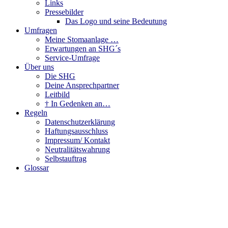
Links
Pressebilder
Das Logo und seine Bedeutung
Umfragen
Meine Stomaanlage …
Erwartungen an SHG´s
Service-Umfrage
Über uns
Die SHG
Deine Ansprechpartner
Leitbild
† In Gedenken an…
Regeln
Datenschutzerklärung
Haftungsausschluss
Impressum/ Kontakt
Neutralitätswahrung
Selbstauftrag
Glossar