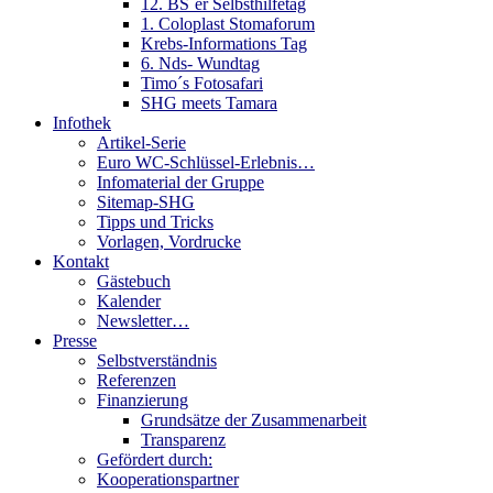
12. BS´er Selbsthilfetag
1. Coloplast Stomaforum
Krebs-Informations Tag
6. Nds- Wundtag
Timo´s Fotosafari
SHG meets Tamara
Infothek
Artikel-Serie
Euro WC-Schlüssel-Erlebnis…
Infomaterial der Gruppe
Sitemap-SHG
Tipps und Tricks
Vorlagen, Vordrucke
Kontakt
Gästebuch
Kalender
Newsletter…
Presse
Selbstverständnis
Referenzen
Finanzierung
Grundsätze der Zusammenarbeit
Transparenz
Gefördert durch:
Kooperationspartner