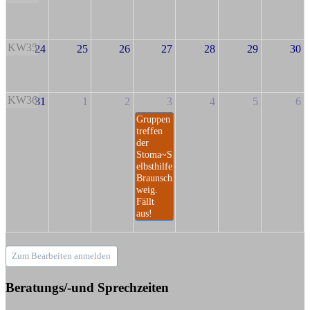
KW35
24
25
26
27
28
29
30
KW36
31
1
2
3
4
5
6
Gruppen
treffen
der
Stoma~S
elbsthilfe
Braunsch
weig.
Fällt
aus!
Zum Bearbeiten anmelden
Beratungs/-und Sprechzeiten