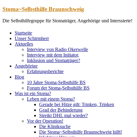
Zum
Stoma~Selbsthilfe Braunschweig
Inhalt
springen
Die Selbsthilfegruppe für Stomaträger, Angehörige und Interssierte!
Startseite
Unser Schirmherr
Aktuelles
Interview von Radio Okerwelle
Interview mit dem Initiator,
Inklusion und Stomaträger?
Angehörige
Erfahrungsberichte
Blog
10 Jahre Stoma-Selbsthilfe BS
Forum der Stoma-Selbsthilfe BS
Was ist ein Stoma?
Leben mit einem Stoma?
Gerade bei Hitze gilt: Trinken, Trinken
Grad der Behinderung
Streikt DHL mal wieder?
Vor der Operation!
Die Kliniksuche
Die Stoma~Selbsthilfe Braunschweig hilft!