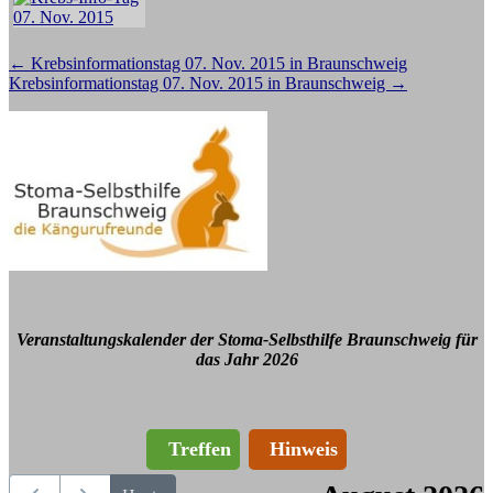
Beitragsnavigation
←
Krebsinformationstag 07. Nov. 2015 in Braunschweig
Krebsinformationstag 07. Nov. 2015 in Braunschweig
→
Veranstaltungskalender der Stoma-Selbsthilfe Braunschweig für
das Jahr 2026
Treffen
Hinweis