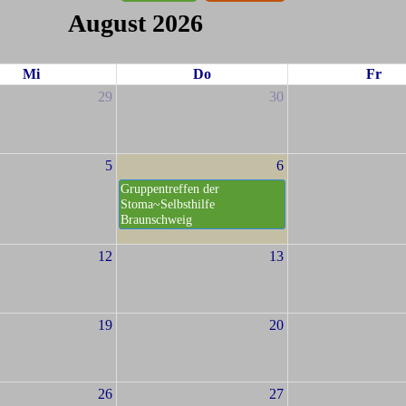
August 2026
Mi
Do
Fr
29
30
5
6
Gruppentreffen der
Stoma~Selbsthilfe
Braunschweig
12
13
19
20
26
27