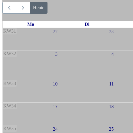
Heute
Mo
Di
KW31
27
28
KW32
3
4
KW33
10
11
KW34
17
18
KW35
24
25