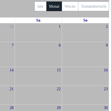
Jahr
Monat
Woche
Terminübersicht
Sa
So
31
1
2
7
8
9
14
15
16
21
22
23
28
29
30