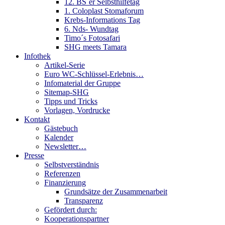
12. BS´er Selbsthilfetag
1. Coloplast Stomaforum
Krebs-Informations Tag
6. Nds- Wundtag
Timo´s Fotosafari
SHG meets Tamara
Infothek
Artikel-Serie
Euro WC-Schlüssel-Erlebnis…
Infomaterial der Gruppe
Sitemap-SHG
Tipps und Tricks
Vorlagen, Vordrucke
Kontakt
Gästebuch
Kalender
Newsletter…
Presse
Selbstverständnis
Referenzen
Finanzierung
Grundsätze der Zusammenarbeit
Transparenz
Gefördert durch:
Kooperationspartner