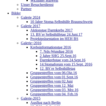
Wichtiger Hinweis
Unser Besucherdienst
Partner
Bilder
Galerie 2024
10 Jahre Stoma-Selbsthilfe Braunschweig
Galerie 2017
Aktionstag Darmkrebs 2017
13. BS´er Selbsthilfetag 24.Juni.17
Projektpräsentation im HEH BS
Galerie~2016
Krebsinformationstag 2016
7. Nds-Wundtag 2016
2 Jahre SHG 25.Sept.16
Darmkrebstag vom 24.Sept.16
14.Stomaforum vom 15.Sept. 2016
12. BS´er Selbsthilfetag
Gruppentreffen vom 06.Okt.16
Gruppentreffen vom 01.Sept.16
Gruppentreffen vom 02.Juni
Gruppentreffen vom 12. Mai
Gruppentreffen vom 03. Mrz.16
Gruppentreffen vom 04. Feb.16
Galerie-2015
Ausflug nach Berlin