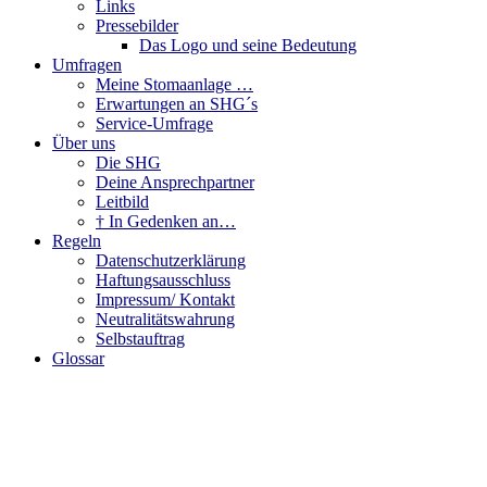
Links
Pressebilder
Das Logo und seine Bedeutung
Umfragen
Meine Stomaanlage …
Erwartungen an SHG´s
Service-Umfrage
Über uns
Die SHG
Deine Ansprechpartner
Leitbild
† In Gedenken an…
Regeln
Datenschutzerklärung
Haftungsausschluss
Impressum/ Kontakt
Neutralitätswahrung
Selbstauftrag
Glossar