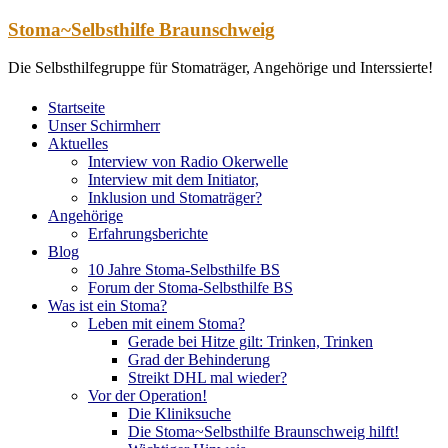
Zum
Stoma~Selbsthilfe Braunschweig
Inhalt
springen
Die Selbsthilfegruppe für Stomaträger, Angehörige und Interssierte!
Startseite
Unser Schirmherr
Aktuelles
Interview von Radio Okerwelle
Interview mit dem Initiator,
Inklusion und Stomaträger?
Angehörige
Erfahrungsberichte
Blog
10 Jahre Stoma-Selbsthilfe BS
Forum der Stoma-Selbsthilfe BS
Was ist ein Stoma?
Leben mit einem Stoma?
Gerade bei Hitze gilt: Trinken, Trinken
Grad der Behinderung
Streikt DHL mal wieder?
Vor der Operation!
Die Kliniksuche
Die Stoma~Selbsthilfe Braunschweig hilft!