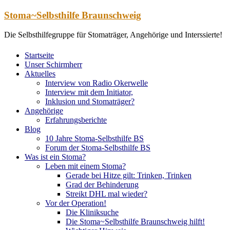
Zum
Stoma~Selbsthilfe Braunschweig
Inhalt
springen
Die Selbsthilfegruppe für Stomaträger, Angehörige und Interssierte!
Startseite
Unser Schirmherr
Aktuelles
Interview von Radio Okerwelle
Interview mit dem Initiator,
Inklusion und Stomaträger?
Angehörige
Erfahrungsberichte
Blog
10 Jahre Stoma-Selbsthilfe BS
Forum der Stoma-Selbsthilfe BS
Was ist ein Stoma?
Leben mit einem Stoma?
Gerade bei Hitze gilt: Trinken, Trinken
Grad der Behinderung
Streikt DHL mal wieder?
Vor der Operation!
Die Kliniksuche
Die Stoma~Selbsthilfe Braunschweig hilft!