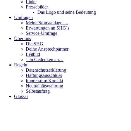
Links
Pressebilder
Das Logo und seine Bedeutung
Umfragen
Meine Stomaanlage …
Erwartungen an SHG´s
Service-Umfrage
Über uns
Die SHG
Deine Ansprechpartner
Leitbild
† In Gedenken an…
Regeln
Datenschutzerklärung
Haftungsausschluss
Impressum/ Kontakt
Neutralitätswahrung
Selbstauftrag
Glossar