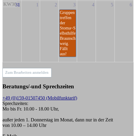
KW36
31
1
2
3
4
5
6
Gruppen
treffen
der
Stoma~S
elbsthilfe
Braunsch
weig.
Fällt
aus!
Zum Bearbeiten anmelden
Beratungs/-und Sprechzeiten
+49 (0)159-01507450 (Mobilfunktarif)
Sprechzeiten:
Mo bis Fr. 10.00 - 18.00 Uhr,
außer jeden 1. Donnerstag im Monat, dann nur in der Zeit
von 10.00 – 14.00 Uhr