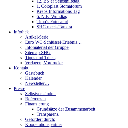
12. BS´er Selbsthilfetag
1. Coloplast Stomaforum
Krebs-Informations Tag
6. Nds- Wundtag
Timo´s Fotosafari
SHG meets Tamara
Infothek
Artikel-Serie
Euro WC-Schlüssel-Erlebnis…
Infomaterial der Gruppe
Sitemap-SHG
Tipps und Tricks
Vorlagen, Vordrucke
Kontakt
Gästebuch
Kalender
Newsletter…
Presse
Selbstverständnis
Referenzen
Finanzierung
Grundsätze der Zusammenarbeit
Transparenz
Gefördert durch:
Kooperationspartner