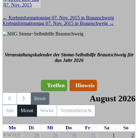
Beitragsnavigation
←
Krebsinformationstag 07. Nov. 2015 in Braunschweig
Krebsinformationstag 07. Nov. 2015 in Braunschweig
→
Veranstaltungskalender der Stoma-Selbsthilfe Braunschweig für
das Jahr 2026
Treffen
Hinweis
August 2026
Heute
Jahr
Monat
Woche
Terminübersicht
Mo
Di
Mi
Do
Fr
Sa
So
KW31
27
28
29
30
31
1
2