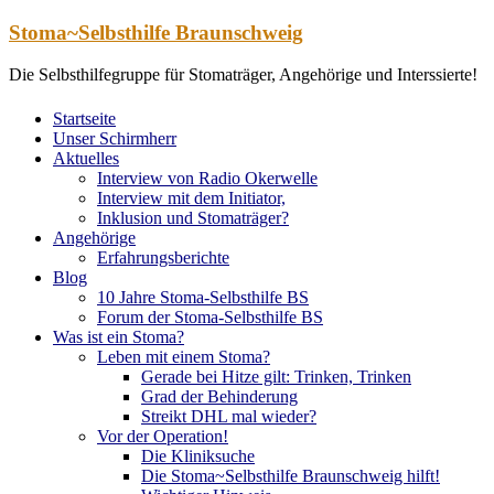
Zum
Stoma~Selbsthilfe Braunschweig
Inhalt
springen
Die Selbsthilfegruppe für Stomaträger, Angehörige und Interssierte!
Startseite
Unser Schirmherr
Aktuelles
Interview von Radio Okerwelle
Interview mit dem Initiator,
Inklusion und Stomaträger?
Angehörige
Erfahrungsberichte
Blog
10 Jahre Stoma-Selbsthilfe BS
Forum der Stoma-Selbsthilfe BS
Was ist ein Stoma?
Leben mit einem Stoma?
Gerade bei Hitze gilt: Trinken, Trinken
Grad der Behinderung
Streikt DHL mal wieder?
Vor der Operation!
Die Kliniksuche
Die Stoma~Selbsthilfe Braunschweig hilft!