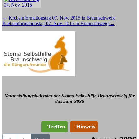
Beitragsnavigation
←
Krebsinformationstag 07. Nov. 2015 in Braunschweig
Krebsinformationstag 07. Nov. 2015 in Braunschweig
→
Veranstaltungskalender der Stoma-Selbsthilfe Braunschweig für
das Jahr 2026
Treffen
Hinweis