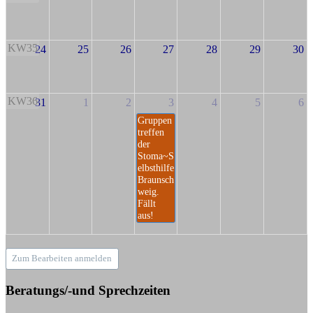
KW35
24
25
26
27
28
29
30
KW36
31
1
2
3
4
5
6
Gruppen
treffen
der
Stoma~S
elbsthilfe
Braunsch
weig.
Fällt
aus!
Zum Bearbeiten anmelden
Beratungs/-und Sprechzeiten