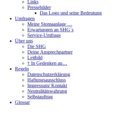
Links
Pressebilder
Das Logo und seine Bedeutung
Umfragen
Meine Stomaanlage …
Erwartungen an SHG´s
Service-Umfrage
Über uns
Die SHG
Deine Ansprechpartner
Leitbild
† In Gedenken an…
Regeln
Datenschutzerklärung
Haftungsausschluss
Impressum/ Kontakt
Neutralitätswahrung
Selbstauftrag
Glossar