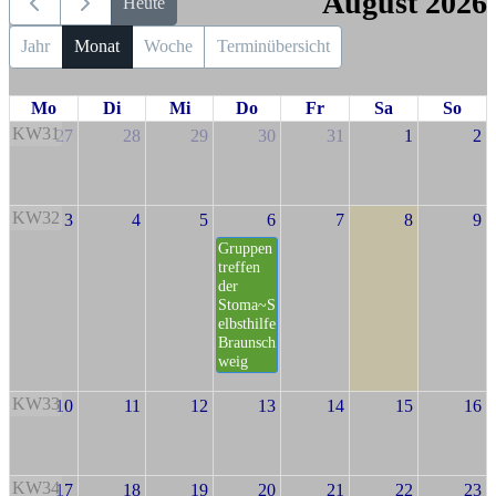
August 2026
Heute
Jahr
Monat
Woche
Terminübersicht
Mo
Di
Mi
Do
Fr
Sa
So
KW31
27
28
29
30
31
1
2
KW32
3
4
5
6
7
8
9
Gruppen
treffen
der
Stoma~S
elbsthilfe
Braunsch
weig
KW33
10
11
12
13
14
15
16
KW34
17
18
19
20
21
22
23