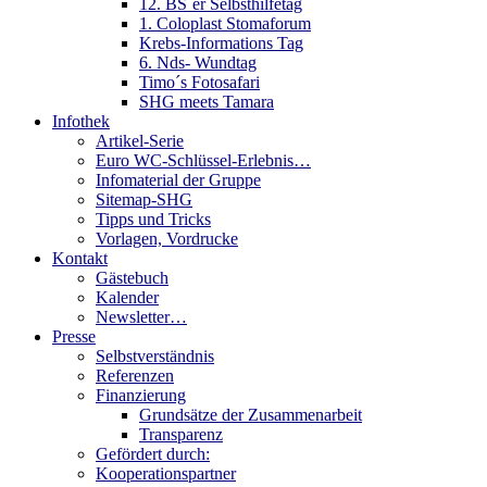
12. BS´er Selbsthilfetag
1. Coloplast Stomaforum
Krebs-Informations Tag
6. Nds- Wundtag
Timo´s Fotosafari
SHG meets Tamara
Infothek
Artikel-Serie
Euro WC-Schlüssel-Erlebnis…
Infomaterial der Gruppe
Sitemap-SHG
Tipps und Tricks
Vorlagen, Vordrucke
Kontakt
Gästebuch
Kalender
Newsletter…
Presse
Selbstverständnis
Referenzen
Finanzierung
Grundsätze der Zusammenarbeit
Transparenz
Gefördert durch:
Kooperationspartner