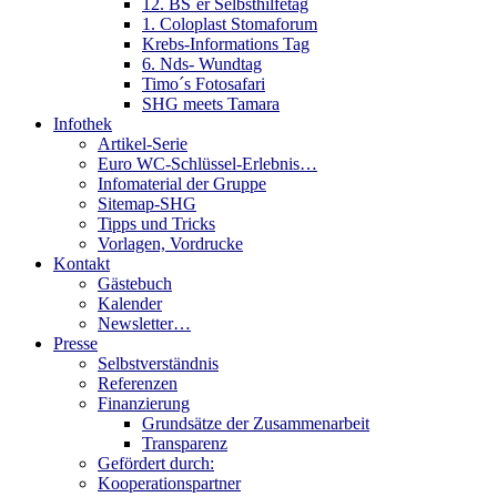
12. BS´er Selbsthilfetag
1. Coloplast Stomaforum
Krebs-Informations Tag
6. Nds- Wundtag
Timo´s Fotosafari
SHG meets Tamara
Infothek
Artikel-Serie
Euro WC-Schlüssel-Erlebnis…
Infomaterial der Gruppe
Sitemap-SHG
Tipps und Tricks
Vorlagen, Vordrucke
Kontakt
Gästebuch
Kalender
Newsletter…
Presse
Selbstverständnis
Referenzen
Finanzierung
Grundsätze der Zusammenarbeit
Transparenz
Gefördert durch:
Kooperationspartner