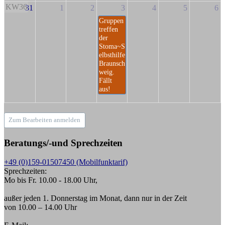
KW36
31
1
2
3
4
5
6
Gruppen
treffen
der
Stoma~S
elbsthilfe
Braunsch
weig.
Fällt
aus!
Zum Bearbeiten anmelden
Beratungs/-und Sprechzeiten
+49 (0)159-01507450 (Mobilfunktarif)
Sprechzeiten:
Mo bis Fr. 10.00 - 18.00 Uhr,
außer jeden 1. Donnerstag im Monat, dann nur in der Zeit
von 10.00 – 14.00 Uhr