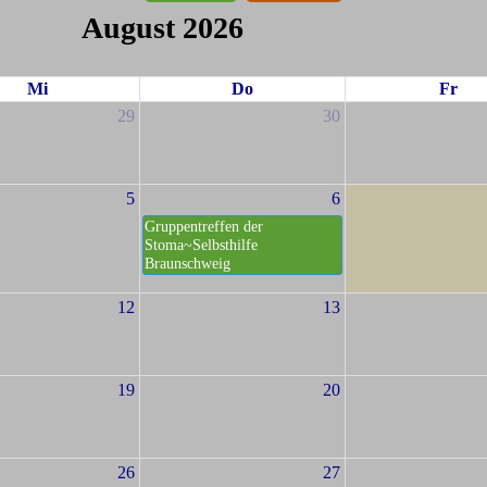
August 2026
Mi
Do
Fr
29
30
5
6
Gruppentreffen der
Stoma~Selbsthilfe
Braunschweig
12
13
19
20
26
27