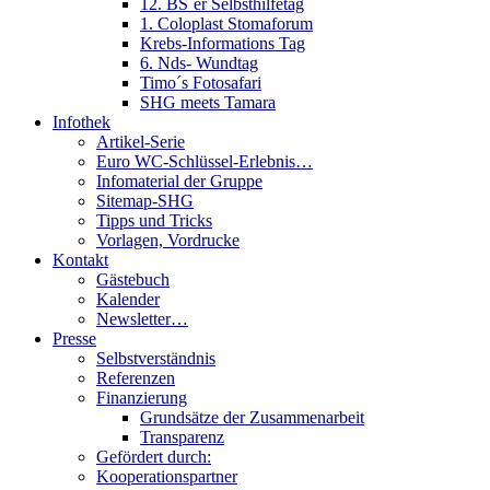
12. BS´er Selbsthilfetag
1. Coloplast Stomaforum
Krebs-Informations Tag
6. Nds- Wundtag
Timo´s Fotosafari
SHG meets Tamara
Infothek
Artikel-Serie
Euro WC-Schlüssel-Erlebnis…
Infomaterial der Gruppe
Sitemap-SHG
Tipps und Tricks
Vorlagen, Vordrucke
Kontakt
Gästebuch
Kalender
Newsletter…
Presse
Selbstverständnis
Referenzen
Finanzierung
Grundsätze der Zusammenarbeit
Transparenz
Gefördert durch:
Kooperationspartner