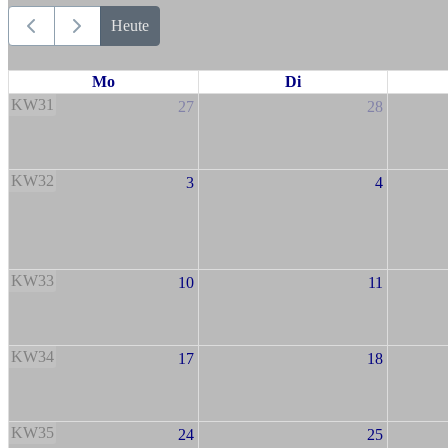
Heute
Mo
Di
KW31
27
28
KW32
3
4
KW33
10
11
KW34
17
18
KW35
24
25