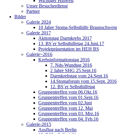
Wichtiger Hinweis
Unser Besucherdienst
Partner
Bilder
Galerie 2024
10 Jahre Stoma-Selbsthilfe Braunschweig
Galerie 2017
Aktionstag Darmkrebs 2017
13. BS´er Selbsthilfetag 24.Juni.17
Projektpräsentation im HEH BS
Galerie~2016
Krebsinformationstag 2016
7. Nds-Wundtag 2016
2 Jahre SHG 25.Sept.16
Darmkrebstag vom 24.Sept.16
14.Stomaforum vom 15.Sept. 2016
12. BS´er Selbsthilfetag
Gruppentreffen vom 06.Okt.16
Gruppentreffen vom 01.Sept.16
Gruppentreffen vom 02.Juni
Gruppentreffen vom 12. Mai
Gruppentreffen vom 03. Mrz.16
Gruppentreffen vom 04. Feb.16
Galerie-2015
Ausflug nach Berlin