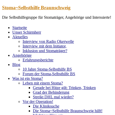
Zum
Stoma~Selbsthilfe Braunschweig
Inhalt
springen
Die Selbsthilfegruppe für Stomaträger, Angehörige und Interssierte!
Startseite
Unser Schirmherr
Aktuelles
Interview von Radio Okerwelle
Interview mit dem Initiator,
Inklusion und Stomaträger?
Angehörige
Erfahrungsberichte
Blog
10 Jahre Stoma-Selbsthilfe BS
Forum der Stoma-Selbsthilfe BS
Was ist ein Stoma?
Leben mit einem Stoma?
Gerade bei Hitze gilt: Trinken, Trinken
Grad der Behinderung
Streikt DHL mal wieder?
Vor der Operation!
Die Kliniksuche
Die Stoma~Selbsthilfe Braunschweig hilft!