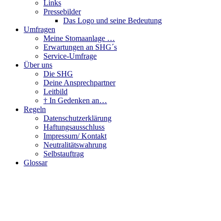
Links
Pressebilder
Das Logo und seine Bedeutung
Umfragen
Meine Stomaanlage …
Erwartungen an SHG´s
Service-Umfrage
Über uns
Die SHG
Deine Ansprechpartner
Leitbild
† In Gedenken an…
Regeln
Datenschutzerklärung
Haftungsausschluss
Impressum/ Kontakt
Neutralitätswahrung
Selbstauftrag
Glossar