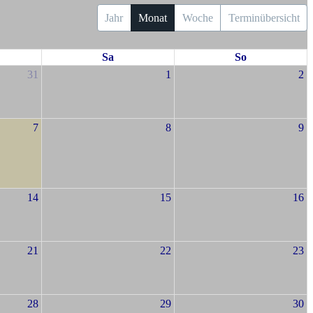
Jahr
Monat
Woche
Terminübersicht
Sa
So
31
1
2
7
8
9
14
15
16
21
22
23
28
29
30