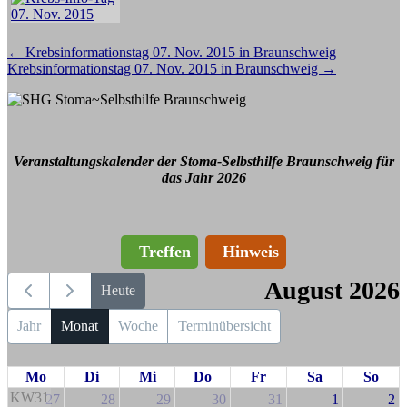
Beitragsnavigation
←
Krebsinformationstag 07. Nov. 2015 in Braunschweig
Krebsinformationstag 07. Nov. 2015 in Braunschweig
→
Veranstaltungskalender der Stoma-Selbsthilfe Braunschweig für
das Jahr 2026
Treffen
Hinweis
August 2026
Heute
Jahr
Monat
Woche
Terminübersicht
Mo
Di
Mi
Do
Fr
Sa
So
KW31
27
28
29
30
31
1
2