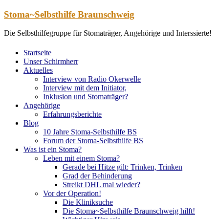
Zum
Stoma~Selbsthilfe Braunschweig
Inhalt
springen
Die Selbsthilfegruppe für Stomaträger, Angehörige und Interssierte!
Startseite
Unser Schirmherr
Aktuelles
Interview von Radio Okerwelle
Interview mit dem Initiator,
Inklusion und Stomaträger?
Angehörige
Erfahrungsberichte
Blog
10 Jahre Stoma-Selbsthilfe BS
Forum der Stoma-Selbsthilfe BS
Was ist ein Stoma?
Leben mit einem Stoma?
Gerade bei Hitze gilt: Trinken, Trinken
Grad der Behinderung
Streikt DHL mal wieder?
Vor der Operation!
Die Kliniksuche
Die Stoma~Selbsthilfe Braunschweig hilft!