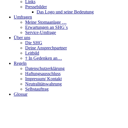
Links
Pressebilder
Das Logo und seine Bedeutung
Umfragen
Meine Stomaanlage …
Erwartungen an SHG´s
Service-Umfrage
Über uns
Die SHG
Deine Ansprechpartner
Leitbild
† In Gedenken an…
Regeln
Datenschutzerklärung
Haftungsausschluss
Impressum/ Kontakt
Neutralitätswahrung
Selbstauftrag
Glossar