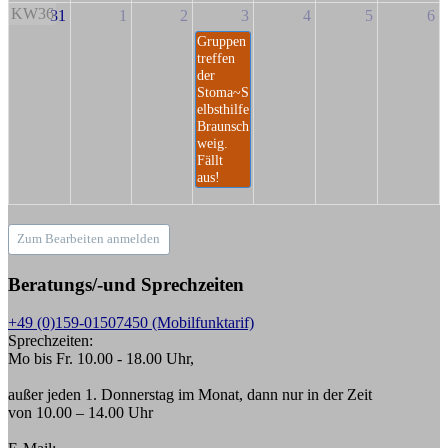
KW36
31
1
2
3
4
5
6
Gruppen
treffen
der
Stoma~S
elbsthilfe
Braunsch
weig.
Fällt
aus!
Zum Bearbeiten anmelden
Beratungs/-und Sprechzeiten
+49 (0)159-01507450 (Mobilfunktarif)
Sprechzeiten:
Mo bis Fr. 10.00 - 18.00 Uhr,
außer jeden 1. Donnerstag im Monat, dann nur in der Zeit
von 10.00 – 14.00 Uhr