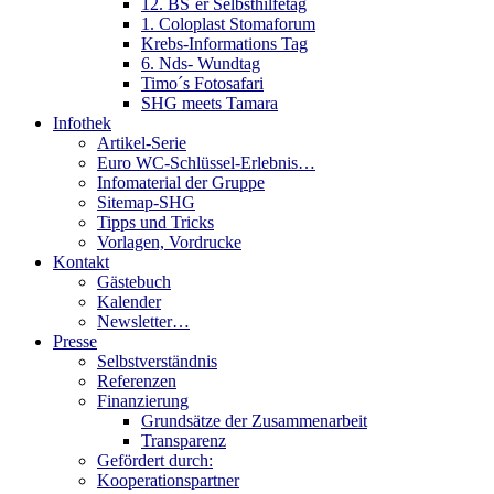
12. BS´er Selbsthilfetag
1. Coloplast Stomaforum
Krebs-Informations Tag
6. Nds- Wundtag
Timo´s Fotosafari
SHG meets Tamara
Infothek
Artikel-Serie
Euro WC-Schlüssel-Erlebnis…
Infomaterial der Gruppe
Sitemap-SHG
Tipps und Tricks
Vorlagen, Vordrucke
Kontakt
Gästebuch
Kalender
Newsletter…
Presse
Selbstverständnis
Referenzen
Finanzierung
Grundsätze der Zusammenarbeit
Transparenz
Gefördert durch:
Kooperationspartner