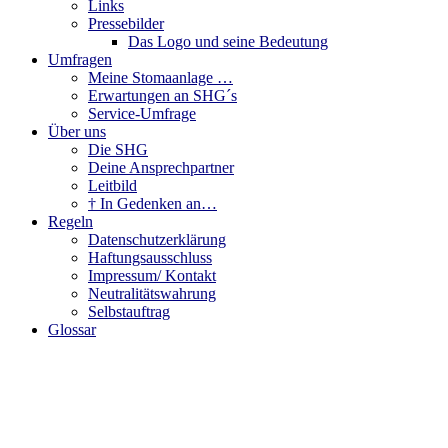
Links
Pressebilder
Das Logo und seine Bedeutung
Umfragen
Meine Stomaanlage …
Erwartungen an SHG´s
Service-Umfrage
Über uns
Die SHG
Deine Ansprechpartner
Leitbild
† In Gedenken an…
Regeln
Datenschutzerklärung
Haftungsausschluss
Impressum/ Kontakt
Neutralitätswahrung
Selbstauftrag
Glossar