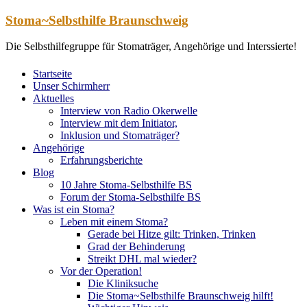
Zum
Stoma~Selbsthilfe Braunschweig
Inhalt
springen
Die Selbsthilfegruppe für Stomaträger, Angehörige und Interssierte!
Startseite
Unser Schirmherr
Aktuelles
Interview von Radio Okerwelle
Interview mit dem Initiator,
Inklusion und Stomaträger?
Angehörige
Erfahrungsberichte
Blog
10 Jahre Stoma-Selbsthilfe BS
Forum der Stoma-Selbsthilfe BS
Was ist ein Stoma?
Leben mit einem Stoma?
Gerade bei Hitze gilt: Trinken, Trinken
Grad der Behinderung
Streikt DHL mal wieder?
Vor der Operation!
Die Kliniksuche
Die Stoma~Selbsthilfe Braunschweig hilft!