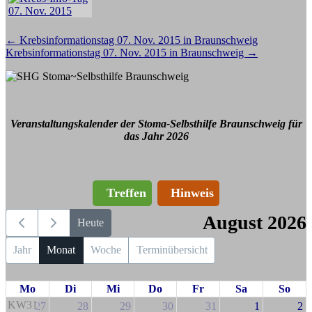
Beitragsnavigation
←
Krebsinformationstag 07. Nov. 2015 in Braunschweig
Krebsinformationstag 07. Nov. 2015 in Braunschweig
→
Veranstaltungskalender der Stoma-Selbsthilfe Braunschweig für
das Jahr 2026
Treffen
Hinweis
August 2026
Heute
Jahr
Monat
Woche
Terminübersicht
Mo
Di
Mi
Do
Fr
Sa
So
KW31
27
28
29
30
31
1
2