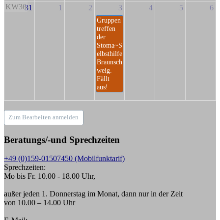
KW36
31
1
2
3
4
5
6
Gruppen
treffen
der
Stoma~S
elbsthilfe
Braunsch
weig.
Fällt
aus!
Zum Bearbeiten anmelden
Beratungs/-und Sprechzeiten
+49 (0)159-01507450 (Mobilfunktarif)
Sprechzeiten:
Mo bis Fr. 10.00 - 18.00 Uhr,
außer jeden 1. Donnerstag im Monat, dann nur in der Zeit
von 10.00 – 14.00 Uhr