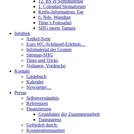
12. BS´er Selbsthilfetag
1. Coloplast Stomaforum
Krebs-Informations Tag
6. Nds- Wundtag
Timo´s Fotosafari
SHG meets Tamara
Infothek
Artikel-Serie
Euro WC-Schlüssel-Erlebnis…
Infomaterial der Gruppe
Sitemap-SHG
Tipps und Tricks
Vorlagen, Vordrucke
Kontakt
Gästebuch
Kalender
Newsletter…
Presse
Selbstverständnis
Referenzen
Finanzierung
Grundsätze der Zusammenarbeit
Transparenz
Gefördert durch:
Kooperationspartner