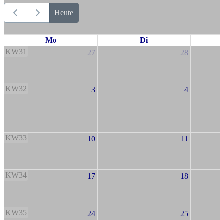
Heute
Mo
Di
KW31
27
28
KW32
3
4
KW33
10
11
KW34
17
18
KW35
24
25