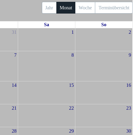
Jahr
Monat
Woche
Terminübersicht
Sa
So
31
1
2
7
8
9
14
15
16
21
22
23
28
29
30