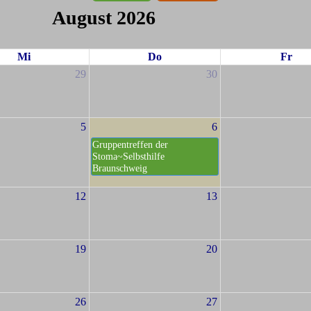
August 2026
Mi
Do
Fr
29
30
5
6
Gruppentreffen der
Stoma~Selbsthilfe
Braunschweig
12
13
19
20
26
27