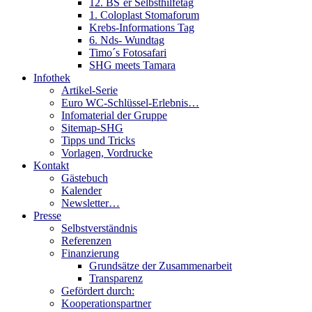
12. BS´er Selbsthilfetag
1. Coloplast Stomaforum
Krebs-Informations Tag
6. Nds- Wundtag
Timo´s Fotosafari
SHG meets Tamara
Infothek
Artikel-Serie
Euro WC-Schlüssel-Erlebnis…
Infomaterial der Gruppe
Sitemap-SHG
Tipps und Tricks
Vorlagen, Vordrucke
Kontakt
Gästebuch
Kalender
Newsletter…
Presse
Selbstverständnis
Referenzen
Finanzierung
Grundsätze der Zusammenarbeit
Transparenz
Gefördert durch:
Kooperationspartner