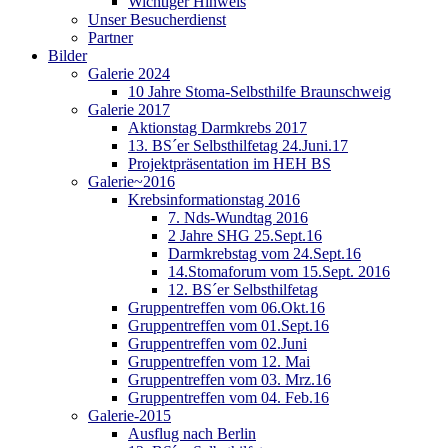
Wichtiger Hinweis
Unser Besucherdienst
Partner
Bilder
Galerie 2024
10 Jahre Stoma-Selbsthilfe Braunschweig
Galerie 2017
Aktionstag Darmkrebs 2017
13. BS´er Selbsthilfetag 24.Juni.17
Projektpräsentation im HEH BS
Galerie~2016
Krebsinformationstag 2016
7. Nds-Wundtag 2016
2 Jahre SHG 25.Sept.16
Darmkrebstag vom 24.Sept.16
14.Stomaforum vom 15.Sept. 2016
12. BS´er Selbsthilfetag
Gruppentreffen vom 06.Okt.16
Gruppentreffen vom 01.Sept.16
Gruppentreffen vom 02.Juni
Gruppentreffen vom 12. Mai
Gruppentreffen vom 03. Mrz.16
Gruppentreffen vom 04. Feb.16
Galerie-2015
Ausflug nach Berlin