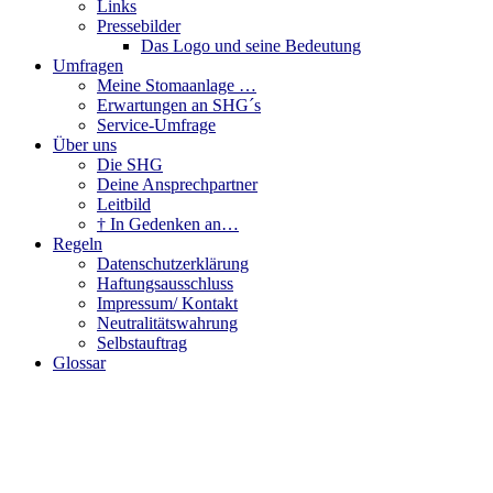
Links
Pressebilder
Das Logo und seine Bedeutung
Umfragen
Meine Stomaanlage …
Erwartungen an SHG´s
Service-Umfrage
Über uns
Die SHG
Deine Ansprechpartner
Leitbild
† In Gedenken an…
Regeln
Datenschutzerklärung
Haftungsausschluss
Impressum/ Kontakt
Neutralitätswahrung
Selbstauftrag
Glossar