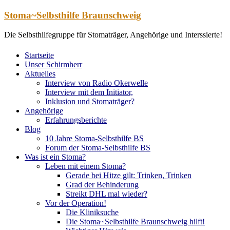
Zum
Stoma~Selbsthilfe Braunschweig
Inhalt
springen
Die Selbsthilfegruppe für Stomaträger, Angehörige und Interssierte!
Startseite
Unser Schirmherr
Aktuelles
Interview von Radio Okerwelle
Interview mit dem Initiator,
Inklusion und Stomaträger?
Angehörige
Erfahrungsberichte
Blog
10 Jahre Stoma-Selbsthilfe BS
Forum der Stoma-Selbsthilfe BS
Was ist ein Stoma?
Leben mit einem Stoma?
Gerade bei Hitze gilt: Trinken, Trinken
Grad der Behinderung
Streikt DHL mal wieder?
Vor der Operation!
Die Kliniksuche
Die Stoma~Selbsthilfe Braunschweig hilft!