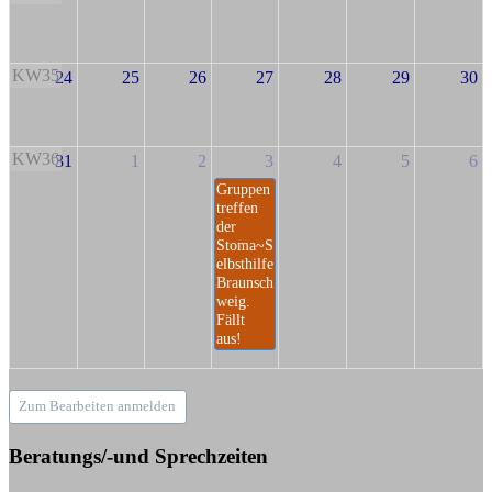
KW35
24
25
26
27
28
29
30
KW36
31
1
2
3
4
5
6
Gruppen
treffen
der
Stoma~S
elbsthilfe
Braunsch
weig.
Fällt
aus!
Zum Bearbeiten anmelden
Beratungs/-und Sprechzeiten