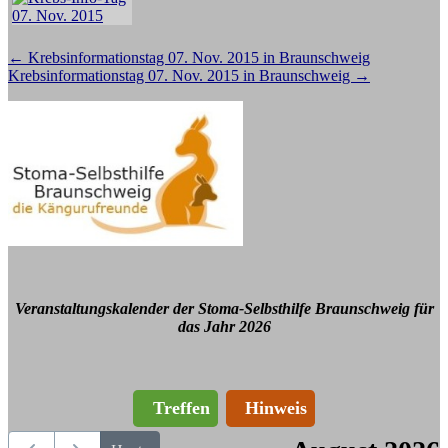
Beitragsnavigation
←
Krebsinformationstag 07. Nov. 2015 in Braunschweig
Krebsinformationstag 07. Nov. 2015 in Braunschweig
→
Veranstaltungskalender der Stoma-Selbsthilfe Braunschweig für
das Jahr 2026
Treffen
Hinweis