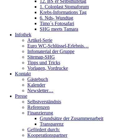
12. BS´er Selbsthilfetag
1. Coloplast Stomaforum
Krebs-Informations Tag
6. Nds- Wundtag
Timo´s Fotosafari
SHG meets Tamara
Infothek
Artikel-Serie
Euro WC-Schlüssel-Erlebnis…
Infomaterial der Gruppe
Sitemap-SHG
Tipps und Tricks
Vorlagen, Vordrucke
Kontakt
Gästebuch
Kalender
Newsletter…
Presse
Selbstverständnis
Referenzen
Finanzierung
Grundsätze der Zusammenarbeit
Transparenz
Gefördert durch:
Kooperationspartner