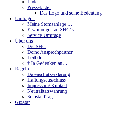
Links
Pressebilder
Das Logo und seine Bedeutung
Umfragen
Meine Stomaanlage …
Erwartungen an SHG´s
Service-Umfrage
Über uns
Die SHG
Deine Ansprechpartner
Leitbild
† In Gedenken an…
Regeln
Datenschutzerklärung
Haftungsausschluss
Impressum/ Kontakt
Neutralitätswahrung
Selbstauftrag
Glossar