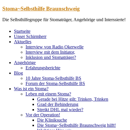
Zum
Stoma~Selbsthilfe Braunschweig
Inhalt
springen
Die Selbsthilfegruppe für Stomaträger, Angehörige und Interssierte!
Startseite
Unser Schirmherr
Aktuelles
Interview von Radio Okerwelle
Interview mit dem Initiator,
Inklusion und Stomaträger?
Angehörige
Erfahrungsberichte
Blog
10 Jahre Stoma-Selbsthilfe BS
Forum der Stoma-Selbsthilfe BS
Was ist ein Stoma?
Leben mit einem Stoma?
Gerade bei Hitze gilt: Trinken, Trinken
Grad der Behinderung
Streikt DHL mal wieder?
Vor der Operation!
Die Kliniksuche
Die Stoma~Selbsthilfe Braunschweig hilft!