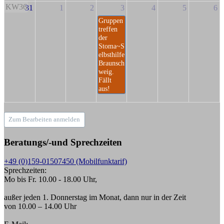
KW36
31
1
2
3
4
5
6
Gruppen
treffen
der
Stoma~S
elbsthilfe
Braunsch
weig.
Fällt
aus!
Zum Bearbeiten anmelden
Beratungs/-und Sprechzeiten
+49 (0)159-01507450 (Mobilfunktarif)
Sprechzeiten:
Mo bis Fr. 10.00 - 18.00 Uhr,
außer jeden 1. Donnerstag im Monat, dann nur in der Zeit
von 10.00 – 14.00 Uhr