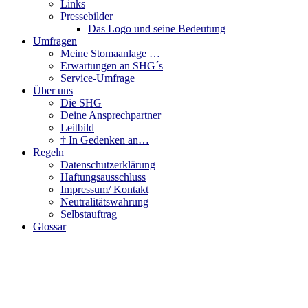
Links
Pressebilder
Das Logo und seine Bedeutung
Umfragen
Meine Stomaanlage …
Erwartungen an SHG´s
Service-Umfrage
Über uns
Die SHG
Deine Ansprechpartner
Leitbild
† In Gedenken an…
Regeln
Datenschutzerklärung
Haftungsausschluss
Impressum/ Kontakt
Neutralitätswahrung
Selbstauftrag
Glossar