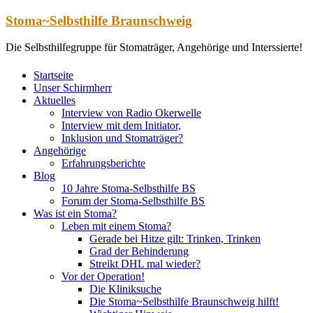
Zum
Stoma~Selbsthilfe Braunschweig
Inhalt
springen
Die Selbsthilfegruppe für Stomaträger, Angehörige und Interssierte!
Startseite
Unser Schirmherr
Aktuelles
Interview von Radio Okerwelle
Interview mit dem Initiator,
Inklusion und Stomaträger?
Angehörige
Erfahrungsberichte
Blog
10 Jahre Stoma-Selbsthilfe BS
Forum der Stoma-Selbsthilfe BS
Was ist ein Stoma?
Leben mit einem Stoma?
Gerade bei Hitze gilt: Trinken, Trinken
Grad der Behinderung
Streikt DHL mal wieder?
Vor der Operation!
Die Kliniksuche
Die Stoma~Selbsthilfe Braunschweig hilft!