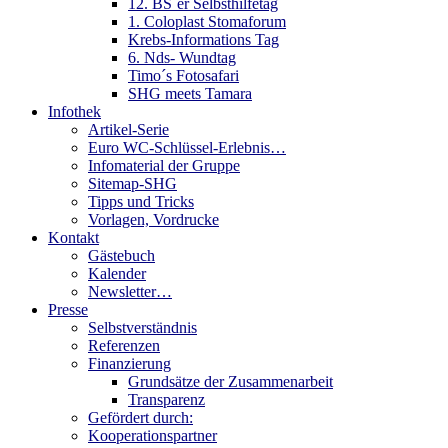
12. BS´er Selbsthilfetag
1. Coloplast Stomaforum
Krebs-Informations Tag
6. Nds- Wundtag
Timo´s Fotosafari
SHG meets Tamara
Infothek
Artikel-Serie
Euro WC-Schlüssel-Erlebnis…
Infomaterial der Gruppe
Sitemap-SHG
Tipps und Tricks
Vorlagen, Vordrucke
Kontakt
Gästebuch
Kalender
Newsletter…
Presse
Selbstverständnis
Referenzen
Finanzierung
Grundsätze der Zusammenarbeit
Transparenz
Gefördert durch:
Kooperationspartner