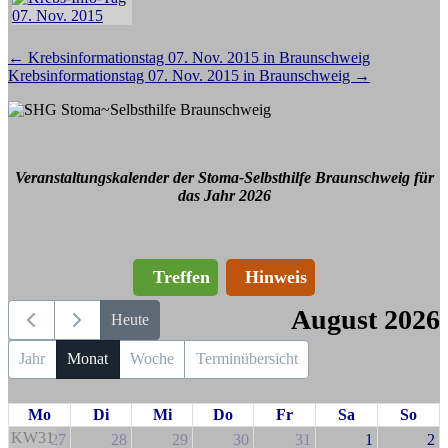
Beitragsnavigation
←
Krebsinformationstag 07. Nov. 2015 in Braunschweig
Krebsinformationstag 07. Nov. 2015 in Braunschweig
→
Veranstaltungskalender der Stoma-Selbsthilfe Braunschweig für
das Jahr 2026
Treffen
Hinweis
August 2026
Heute
Jahr
Monat
Woche
Terminübersicht
Mo
Di
Mi
Do
Fr
Sa
So
KW31
27
28
29
30
31
1
2