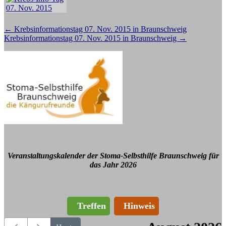
Beitragsnavigation
←
Krebsinformationstag 07. Nov. 2015 in Braunschweig
Krebsinformationstag 07. Nov. 2015 in Braunschweig
→
Veranstaltungskalender der Stoma-Selbsthilfe Braunschweig für
das Jahr 2026
Treffen
Hinweis