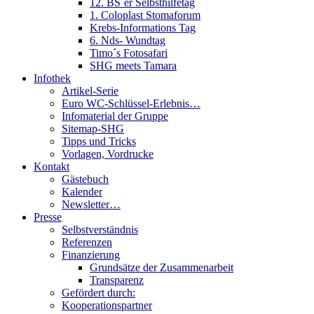
12. BS´er Selbsthilfetag
1. Coloplast Stomaforum
Krebs-Informations Tag
6. Nds- Wundtag
Timo´s Fotosafari
SHG meets Tamara
Infothek
Artikel-Serie
Euro WC-Schlüssel-Erlebnis…
Infomaterial der Gruppe
Sitemap-SHG
Tipps und Tricks
Vorlagen, Vordrucke
Kontakt
Gästebuch
Kalender
Newsletter…
Presse
Selbstverständnis
Referenzen
Finanzierung
Grundsätze der Zusammenarbeit
Transparenz
Gefördert durch:
Kooperationspartner