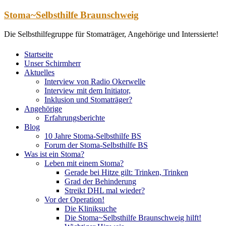
Zum
Stoma~Selbsthilfe Braunschweig
Inhalt
springen
Die Selbsthilfegruppe für Stomaträger, Angehörige und Interssierte!
Startseite
Unser Schirmherr
Aktuelles
Interview von Radio Okerwelle
Interview mit dem Initiator,
Inklusion und Stomaträger?
Angehörige
Erfahrungsberichte
Blog
10 Jahre Stoma-Selbsthilfe BS
Forum der Stoma-Selbsthilfe BS
Was ist ein Stoma?
Leben mit einem Stoma?
Gerade bei Hitze gilt: Trinken, Trinken
Grad der Behinderung
Streikt DHL mal wieder?
Vor der Operation!
Die Kliniksuche
Die Stoma~Selbsthilfe Braunschweig hilft!