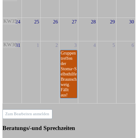
KW35
24
25
26
27
28
29
30
KW36
31
1
2
3
4
5
6
Gruppen
treffen
der
Stoma~S
elbsthilfe
Braunsch
weig.
Fällt
aus!
Zum Bearbeiten anmelden
Beratungs/-und Sprechzeiten