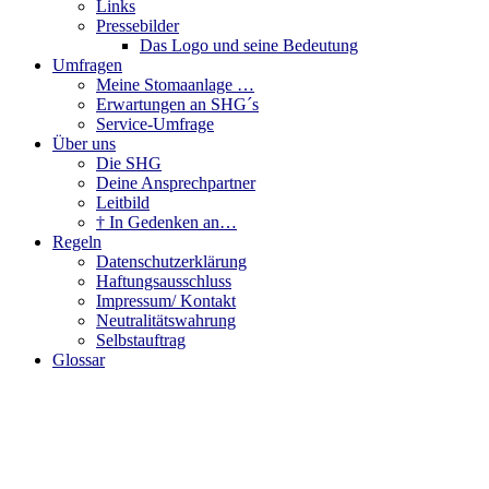
Links
Pressebilder
Das Logo und seine Bedeutung
Umfragen
Meine Stomaanlage …
Erwartungen an SHG´s
Service-Umfrage
Über uns
Die SHG
Deine Ansprechpartner
Leitbild
† In Gedenken an…
Regeln
Datenschutzerklärung
Haftungsausschluss
Impressum/ Kontakt
Neutralitätswahrung
Selbstauftrag
Glossar