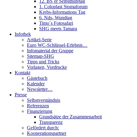
12. BS´er Selbsthilfetag
1. Coloplast Stomaforum
Krebs-Informations Tag
6. Nds- Wundtag
Timo´s Fotosafari
SHG meets Tamara
Infothek
Artikel-Serie
Euro WC-Schlüssel-Erlebnis…
Infomaterial der Gruppe
Sitemap-SHG
Tipps und Tricks
Vorlagen, Vordrucke
Kontakt
Gästebuch
Kalender
Newsletter…
Presse
Selbstverständnis
Referenzen
Finanzierung
Grundsätze der Zusammenarbeit
Transparenz
Gefördert durch:
Kooperationspartner