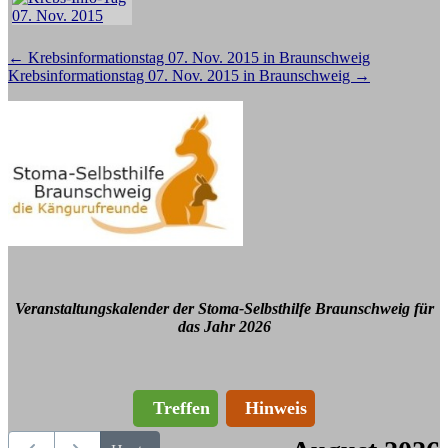
Beitragsnavigation
←
Krebsinformationstag 07. Nov. 2015 in Braunschweig
Krebsinformationstag 07. Nov. 2015 in Braunschweig
→
Veranstaltungskalender der Stoma-Selbsthilfe Braunschweig für
das Jahr 2026
Treffen
Hinweis