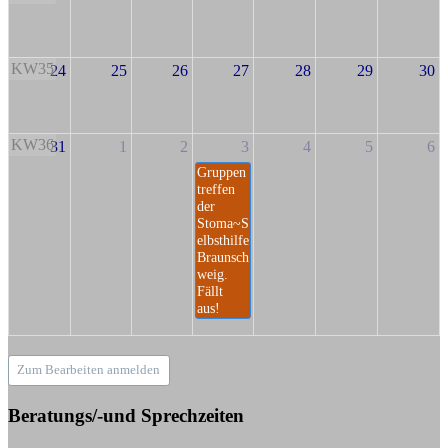
KW35
24
25
26
27
28
29
30
KW36
31
1
2
3
4
5
6
Gruppen
treffen
der
Stoma~S
elbsthilfe
Braunsch
weig.
Fällt
aus!
Zum Bearbeiten anmelden
Beratungs/-und Sprechzeiten