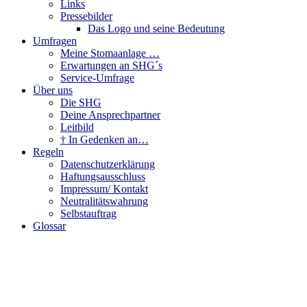
Links
Pressebilder
Das Logo und seine Bedeutung
Umfragen
Meine Stomaanlage …
Erwartungen an SHG´s
Service-Umfrage
Über uns
Die SHG
Deine Ansprechpartner
Leitbild
† In Gedenken an…
Regeln
Datenschutzerklärung
Haftungsausschluss
Impressum/ Kontakt
Neutralitätswahrung
Selbstauftrag
Glossar