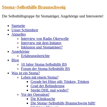
Zum
Stoma~Selbsthilfe Braunschweig
Inhalt
springen
Die Selbsthilfegruppe für Stomaträger, Angehörige und Interssierte!
Startseite
Unser Schirmherr
Aktuelles
Interview von Radio Okerwelle
Interview mit dem Initiator,
Inklusion und Stomaträger?
Angehörige
Erfahrungsberichte
Blog
10 Jahre Stoma-Selbsthilfe BS
Forum der Stoma-Selbsthilfe BS
Was ist ein Stoma?
Leben mit einem Stoma?
Gerade bei Hitze gilt: Trinken, Trinken
Grad der Behinderung
Streikt DHL mal wieder?
Vor der Operation!
Die Kliniksuche
Die Stoma~Selbsthilfe Braunschweig hilft!