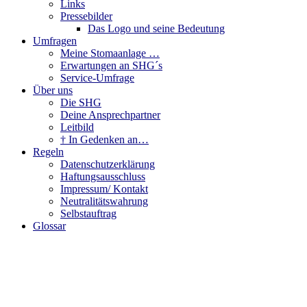
Links
Pressebilder
Das Logo und seine Bedeutung
Umfragen
Meine Stomaanlage …
Erwartungen an SHG´s
Service-Umfrage
Über uns
Die SHG
Deine Ansprechpartner
Leitbild
† In Gedenken an…
Regeln
Datenschutzerklärung
Haftungsausschluss
Impressum/ Kontakt
Neutralitätswahrung
Selbstauftrag
Glossar