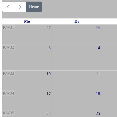
Heute
Mo
Di
KW31
27
28
KW32
3
4
KW33
10
11
KW34
17
18
KW35
24
25