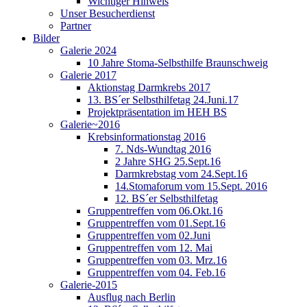
Wichtiger Hinweis
Unser Besucherdienst
Partner
Bilder
Galerie 2024
10 Jahre Stoma-Selbsthilfe Braunschweig
Galerie 2017
Aktionstag Darmkrebs 2017
13. BS´er Selbsthilfetag 24.Juni.17
Projektpräsentation im HEH BS
Galerie~2016
Krebsinformationstag 2016
7. Nds-Wundtag 2016
2 Jahre SHG 25.Sept.16
Darmkrebstag vom 24.Sept.16
14.Stomaforum vom 15.Sept. 2016
12. BS´er Selbsthilfetag
Gruppentreffen vom 06.Okt.16
Gruppentreffen vom 01.Sept.16
Gruppentreffen vom 02.Juni
Gruppentreffen vom 12. Mai
Gruppentreffen vom 03. Mrz.16
Gruppentreffen vom 04. Feb.16
Galerie-2015
Ausflug nach Berlin