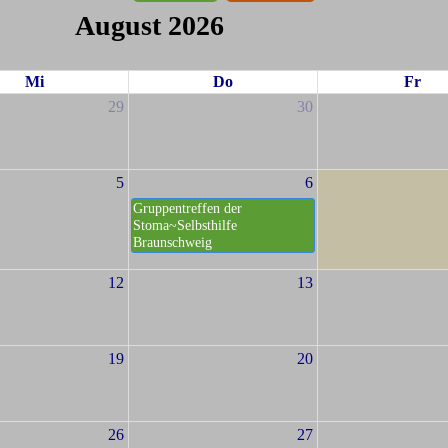
August 2026
Mi
Do
Fr
29
30
5
6
Gruppentreffen der
Stoma~Selbsthilfe
Braunschweig
12
13
19
20
26
27