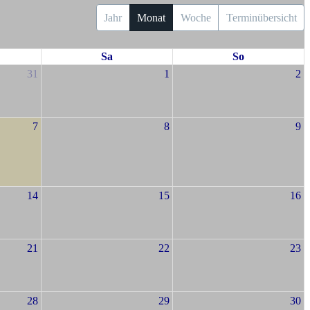
Jahr
Monat
Woche
Terminübersicht
Sa
So
31
1
2
7
8
9
14
15
16
21
22
23
28
29
30