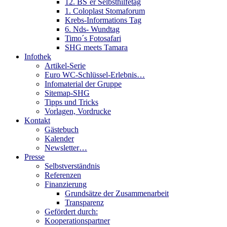
12. BS´er Selbsthilfetag
1. Coloplast Stomaforum
Krebs-Informations Tag
6. Nds- Wundtag
Timo´s Fotosafari
SHG meets Tamara
Infothek
Artikel-Serie
Euro WC-Schlüssel-Erlebnis…
Infomaterial der Gruppe
Sitemap-SHG
Tipps und Tricks
Vorlagen, Vordrucke
Kontakt
Gästebuch
Kalender
Newsletter…
Presse
Selbstverständnis
Referenzen
Finanzierung
Grundsätze der Zusammenarbeit
Transparenz
Gefördert durch:
Kooperationspartner