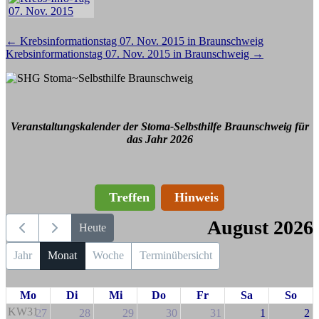
Beitragsnavigation
←
Krebsinformationstag 07. Nov. 2015 in Braunschweig
Krebsinformationstag 07. Nov. 2015 in Braunschweig
→
Veranstaltungskalender der Stoma-Selbsthilfe Braunschweig für
das Jahr 2026
Treffen
Hinweis
August 2026
Heute
Jahr
Monat
Woche
Terminübersicht
Mo
Di
Mi
Do
Fr
Sa
So
KW31
27
28
29
30
31
1
2