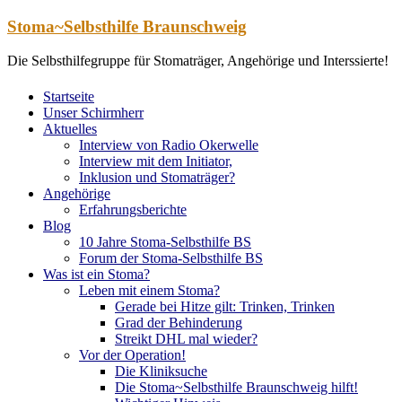
Zum
Stoma~Selbsthilfe Braunschweig
Inhalt
springen
Die Selbsthilfegruppe für Stomaträger, Angehörige und Interssierte!
Startseite
Unser Schirmherr
Aktuelles
Interview von Radio Okerwelle
Interview mit dem Initiator,
Inklusion und Stomaträger?
Angehörige
Erfahrungsberichte
Blog
10 Jahre Stoma-Selbsthilfe BS
Forum der Stoma-Selbsthilfe BS
Was ist ein Stoma?
Leben mit einem Stoma?
Gerade bei Hitze gilt: Trinken, Trinken
Grad der Behinderung
Streikt DHL mal wieder?
Vor der Operation!
Die Kliniksuche
Die Stoma~Selbsthilfe Braunschweig hilft!