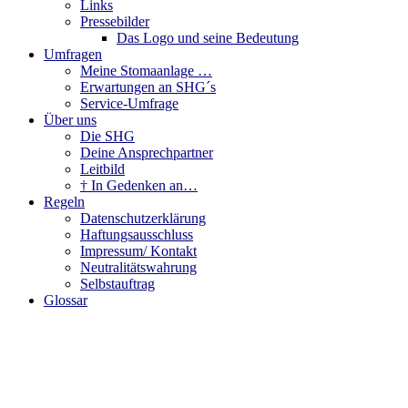
Links
Pressebilder
Das Logo und seine Bedeutung
Umfragen
Meine Stomaanlage …
Erwartungen an SHG´s
Service-Umfrage
Über uns
Die SHG
Deine Ansprechpartner
Leitbild
† In Gedenken an…
Regeln
Datenschutzerklärung
Haftungsausschluss
Impressum/ Kontakt
Neutralitätswahrung
Selbstauftrag
Glossar