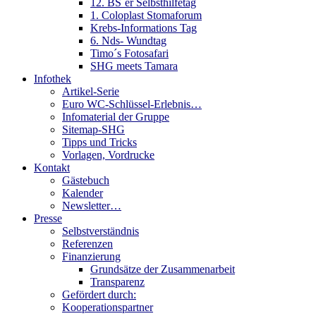
12. BS´er Selbsthilfetag
1. Coloplast Stomaforum
Krebs-Informations Tag
6. Nds- Wundtag
Timo´s Fotosafari
SHG meets Tamara
Infothek
Artikel-Serie
Euro WC-Schlüssel-Erlebnis…
Infomaterial der Gruppe
Sitemap-SHG
Tipps und Tricks
Vorlagen, Vordrucke
Kontakt
Gästebuch
Kalender
Newsletter…
Presse
Selbstverständnis
Referenzen
Finanzierung
Grundsätze der Zusammenarbeit
Transparenz
Gefördert durch:
Kooperationspartner