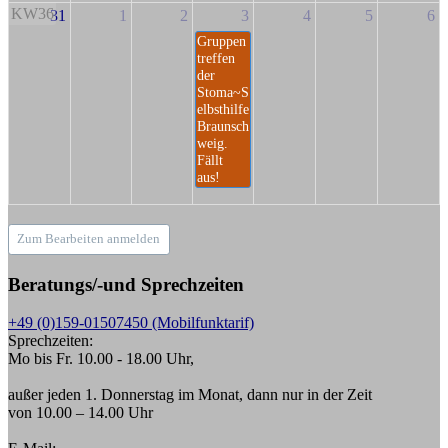
KW36
31
1
2
3
4
5
6
Gruppen
treffen
der
Stoma~S
elbsthilfe
Braunsch
weig.
Fällt
aus!
Zum Bearbeiten anmelden
Beratungs/-und Sprechzeiten
+49 (0)159-01507450 (Mobilfunktarif)
Sprechzeiten:
Mo bis Fr. 10.00 - 18.00 Uhr,
außer jeden 1. Donnerstag im Monat, dann nur in der Zeit
von 10.00 – 14.00 Uhr