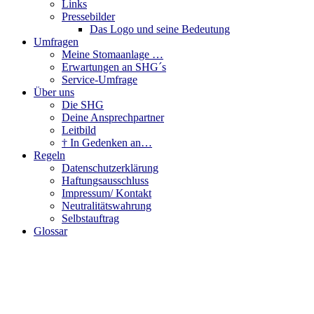
Links
Pressebilder
Das Logo und seine Bedeutung
Umfragen
Meine Stomaanlage …
Erwartungen an SHG´s
Service-Umfrage
Über uns
Die SHG
Deine Ansprechpartner
Leitbild
† In Gedenken an…
Regeln
Datenschutzerklärung
Haftungsausschluss
Impressum/ Kontakt
Neutralitätswahrung
Selbstauftrag
Glossar