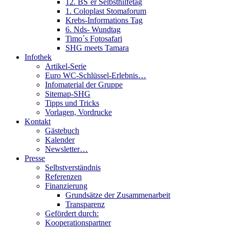
12. BS´er Selbsthilfetag
1. Coloplast Stomaforum
Krebs-Informations Tag
6. Nds- Wundtag
Timo´s Fotosafari
SHG meets Tamara
Infothek
Artikel-Serie
Euro WC-Schlüssel-Erlebnis…
Infomaterial der Gruppe
Sitemap-SHG
Tipps und Tricks
Vorlagen, Vordrucke
Kontakt
Gästebuch
Kalender
Newsletter…
Presse
Selbstverständnis
Referenzen
Finanzierung
Grundsätze der Zusammenarbeit
Transparenz
Gefördert durch:
Kooperationspartner