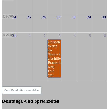
KW35
24
25
26
27
28
29
30
KW36
31
1
2
3
4
5
6
Gruppen
treffen
der
Stoma~S
elbsthilfe
Braunsch
weig.
Fällt
aus!
Zum Bearbeiten anmelden
Beratungs/-und Sprechzeiten