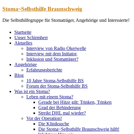
Zum
Stoma~Selbsthilfe Braunschweig
Inhalt
springen
Die Selbsthilfegruppe für Stomaträger, Angehörige und Interssierte!
Startseite
Unser Schirmherr
Aktuelles
Interview von Radio Okerwelle
Interview mit dem Initiator,
Inklusion und Stomaträger?
Angehörige
Erfahrungsberichte
Blog
10 Jahre Stoma-Selbsthilfe BS
Forum der Stoma-Selbsthilfe BS
Was ist ein Stoma?
Leben mit einem Stoma?
Gerade bei Hitze gilt: Trinken, Trinken
Grad der Behinderung
Streikt DHL mal wieder?
Vor der Operation!
Die Kliniksuche
Die Stoma~Selbsthilfe Braunschweig hilft!