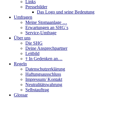
Links
Pressebilder
Das Logo und seine Bedeutung
Umfragen
Meine Stomaanlage …
Erwartungen an SHG´s
Service-Umfrage
Über uns
Die SHG
Deine Ansprechpartner
Leitbild
† In Gedenken an…
Regeln
Datenschutzerklärung
Haftungsausschluss
Impressum/ Kontakt
Neutralitätswahrung
Selbstauftrag
Glossar