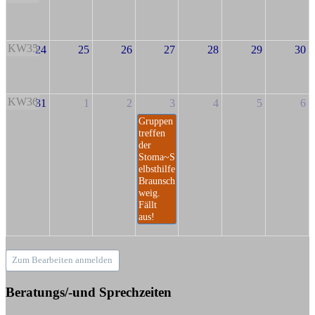
KW35
24
25
26
27
28
29
30
KW36
31
1
2
3
4
5
6
Gruppen
treffen
der
Stoma~S
elbsthilfe
Braunsch
weig.
Fällt
aus!
Zum Bearbeiten anmelden
Beratungs/-und Sprechzeiten