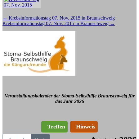
Beitragsnavigation
←
Krebsinformationstag 07. Nov. 2015 in Braunschweig
Krebsinformationstag 07. Nov. 2015 in Braunschweig
→
Veranstaltungskalender der Stoma-Selbsthilfe Braunschweig für
das Jahr 2026
Treffen
Hinweis