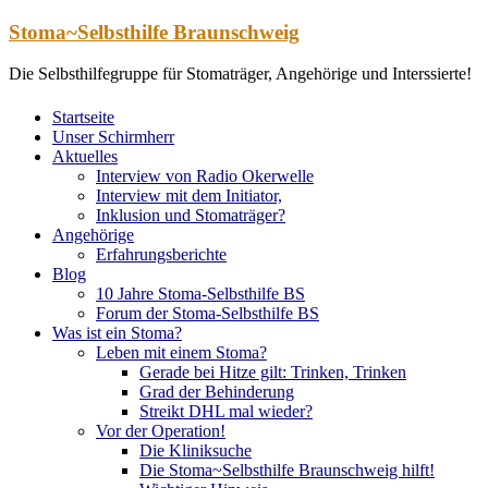
Zum
Stoma~Selbsthilfe Braunschweig
Inhalt
springen
Die Selbsthilfegruppe für Stomaträger, Angehörige und Interssierte!
Startseite
Unser Schirmherr
Aktuelles
Interview von Radio Okerwelle
Interview mit dem Initiator,
Inklusion und Stomaträger?
Angehörige
Erfahrungsberichte
Blog
10 Jahre Stoma-Selbsthilfe BS
Forum der Stoma-Selbsthilfe BS
Was ist ein Stoma?
Leben mit einem Stoma?
Gerade bei Hitze gilt: Trinken, Trinken
Grad der Behinderung
Streikt DHL mal wieder?
Vor der Operation!
Die Kliniksuche
Die Stoma~Selbsthilfe Braunschweig hilft!