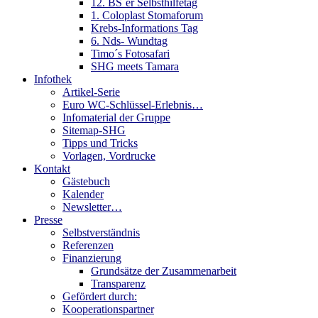
12. BS´er Selbsthilfetag
1. Coloplast Stomaforum
Krebs-Informations Tag
6. Nds- Wundtag
Timo´s Fotosafari
SHG meets Tamara
Infothek
Artikel-Serie
Euro WC-Schlüssel-Erlebnis…
Infomaterial der Gruppe
Sitemap-SHG
Tipps und Tricks
Vorlagen, Vordrucke
Kontakt
Gästebuch
Kalender
Newsletter…
Presse
Selbstverständnis
Referenzen
Finanzierung
Grundsätze der Zusammenarbeit
Transparenz
Gefördert durch:
Kooperationspartner