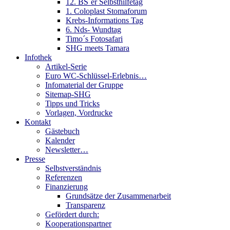
12. BS´er Selbsthilfetag
1. Coloplast Stomaforum
Krebs-Informations Tag
6. Nds- Wundtag
Timo´s Fotosafari
SHG meets Tamara
Infothek
Artikel-Serie
Euro WC-Schlüssel-Erlebnis…
Infomaterial der Gruppe
Sitemap-SHG
Tipps und Tricks
Vorlagen, Vordrucke
Kontakt
Gästebuch
Kalender
Newsletter…
Presse
Selbstverständnis
Referenzen
Finanzierung
Grundsätze der Zusammenarbeit
Transparenz
Gefördert durch:
Kooperationspartner