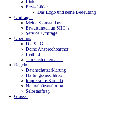
Links
Pressebilder
Das Logo und seine Bedeutung
Umfragen
Meine Stomaanlage …
Erwartungen an SHG´s
Service-Umfrage
Über uns
Die SHG
Deine Ansprechpartner
Leitbild
† In Gedenken an…
Regeln
Datenschutzerklärung
Haftungsausschluss
Impressum/ Kontakt
Neutralitätswahrung
Selbstauftrag
Glossar