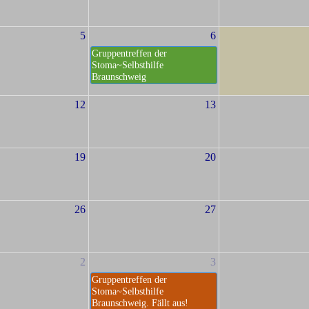
5
6
Gruppentreffen der
Stoma~Selbsthilfe
Braunschweig
12
13
19
20
26
27
2
3
Gruppentreffen der
Stoma~Selbsthilfe
Braunschweig. Fällt aus!