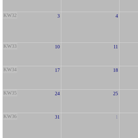
KW32
3
4
KW33
10
11
KW34
17
18
KW35
24
25
KW36
31
1