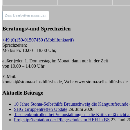
Zum Bearbeiten anmelden
Beratungs/-und Sprechzeiten
+49 (0)159-01507450 (Mobilfunktarif)
Sprechzeiten:
Mo bis Fr. 10.00 - 18.00 Uhr,
außer jeden 1. Donnerstag im Monat, dann nur in der Zeit
von 10.00 – 14.00 Uhr
E-Mail:
kontakt@stoma-selbsthilfe-bs.de, Web: www.stoma-selbsthilfe-bs.de
Aktuelle Beiträge
10 Jahre Stoma-Selbsthilfe Braunschweig die Kängurufreunde
SHG Gruppentreffen Update
29. Juni 2020
Taschenkontrollen bei Veranstaltungen – die Kritik reißt nicht a
Projektpräsentation der Pflegeschule am HEH in BS
23. Juni 