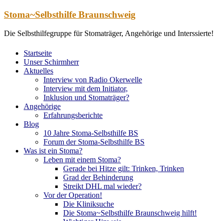
Zum
Stoma~Selbsthilfe Braunschweig
Inhalt
springen
Die Selbsthilfegruppe für Stomaträger, Angehörige und Interssierte!
Startseite
Unser Schirmherr
Aktuelles
Interview von Radio Okerwelle
Interview mit dem Initiator,
Inklusion und Stomaträger?
Angehörige
Erfahrungsberichte
Blog
10 Jahre Stoma-Selbsthilfe BS
Forum der Stoma-Selbsthilfe BS
Was ist ein Stoma?
Leben mit einem Stoma?
Gerade bei Hitze gilt: Trinken, Trinken
Grad der Behinderung
Streikt DHL mal wieder?
Vor der Operation!
Die Kliniksuche
Die Stoma~Selbsthilfe Braunschweig hilft!