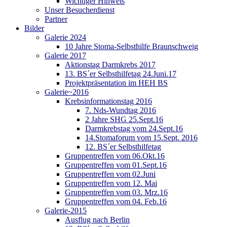
Wichtiger Hinweis
Unser Besucherdienst
Partner
Bilder
Galerie 2024
10 Jahre Stoma-Selbsthilfe Braunschweig
Galerie 2017
Aktionstag Darmkrebs 2017
13. BS´er Selbsthilfetag 24.Juni.17
Projektpräsentation im HEH BS
Galerie~2016
Krebsinformationstag 2016
7. Nds-Wundtag 2016
2 Jahre SHG 25.Sept.16
Darmkrebstag vom 24.Sept.16
14.Stomaforum vom 15.Sept. 2016
12. BS´er Selbsthilfetag
Gruppentreffen vom 06.Okt.16
Gruppentreffen vom 01.Sept.16
Gruppentreffen vom 02.Juni
Gruppentreffen vom 12. Mai
Gruppentreffen vom 03. Mrz.16
Gruppentreffen vom 04. Feb.16
Galerie-2015
Ausflug nach Berlin