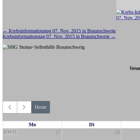
Beitragsnavigation
←
Krebsinformationstag 07. Nov. 2015 in Braunschweig
Krebsinformationstag 07. Nov. 2015 in Braunschweig
→
Vera
Heute
Mo
Di
KW31
27
28