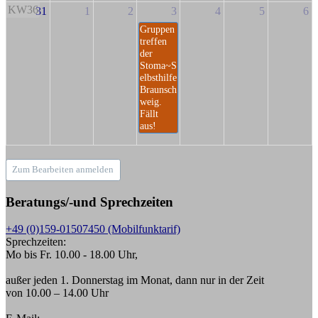
KW36
31
1
2
3
4
5
6
Gruppen
treffen
der
Stoma~S
elbsthilfe
Braunsch
weig.
Fällt
aus!
Zum Bearbeiten anmelden
Beratungs/-und Sprechzeiten
+49 (0)159-01507450 (Mobilfunktarif)
Sprechzeiten:
Mo bis Fr. 10.00 - 18.00 Uhr,
außer jeden 1. Donnerstag im Monat, dann nur in der Zeit
von 10.00 – 14.00 Uhr