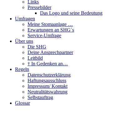
Links
Pressebilder
Das Logo und seine Bedeutung
Umfragen
Meine Stomaanlage …
Erwartungen an SHG´s
Service-Umfrage
Über uns
Die SHG
Deine Ansprechpartner
Leitbild
† In Gedenken an…
Regeln
Datenschutzerklärung
Haftungsausschluss
Impressum/ Kontakt
Neutralitätswahrung
Selbstauftrag
Glossar