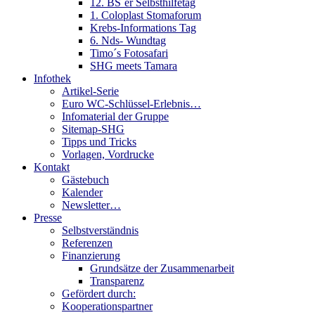
12. BS´er Selbsthilfetag
1. Coloplast Stomaforum
Krebs-Informations Tag
6. Nds- Wundtag
Timo´s Fotosafari
SHG meets Tamara
Infothek
Artikel-Serie
Euro WC-Schlüssel-Erlebnis…
Infomaterial der Gruppe
Sitemap-SHG
Tipps und Tricks
Vorlagen, Vordrucke
Kontakt
Gästebuch
Kalender
Newsletter…
Presse
Selbstverständnis
Referenzen
Finanzierung
Grundsätze der Zusammenarbeit
Transparenz
Gefördert durch:
Kooperationspartner