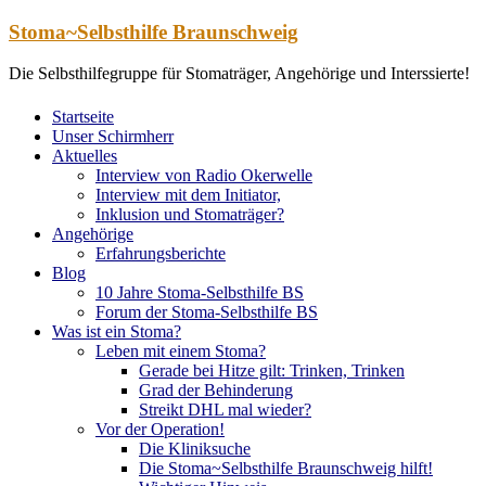
Zum
Stoma~Selbsthilfe Braunschweig
Inhalt
springen
Die Selbsthilfegruppe für Stomaträger, Angehörige und Interssierte!
Startseite
Unser Schirmherr
Aktuelles
Interview von Radio Okerwelle
Interview mit dem Initiator,
Inklusion und Stomaträger?
Angehörige
Erfahrungsberichte
Blog
10 Jahre Stoma-Selbsthilfe BS
Forum der Stoma-Selbsthilfe BS
Was ist ein Stoma?
Leben mit einem Stoma?
Gerade bei Hitze gilt: Trinken, Trinken
Grad der Behinderung
Streikt DHL mal wieder?
Vor der Operation!
Die Kliniksuche
Die Stoma~Selbsthilfe Braunschweig hilft!