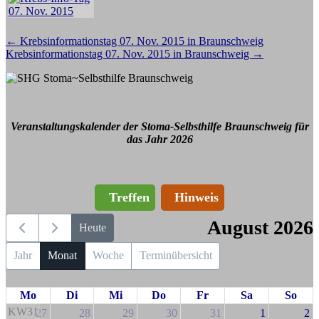
Beitragsnavigation
←
Krebsinformationstag 07. Nov. 2015 in Braunschweig
Krebsinformationstag 07. Nov. 2015 in Braunschweig
→
Veranstaltungskalender der Stoma-Selbsthilfe Braunschweig für
das Jahr 2026
Treffen
Hinweis
August 2026
Heute
Jahr
Monat
Woche
Terminübersicht
Mo
Di
Mi
Do
Fr
Sa
So
KW31
27
28
29
30
31
1
2