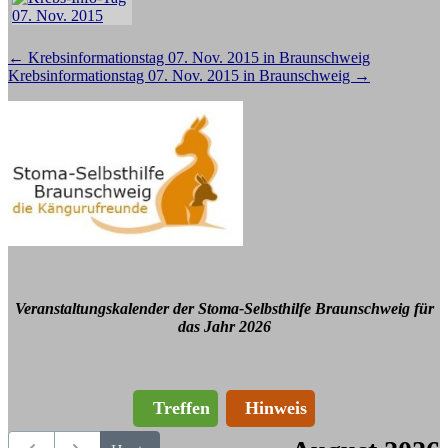
Beitragsnavigation
←
Krebsinformationstag 07. Nov. 2015 in Braunschweig
Krebsinformationstag 07. Nov. 2015 in Braunschweig
→
Veranstaltungskalender der Stoma-Selbsthilfe Braunschweig für
das Jahr 2026
Treffen
Hinweis