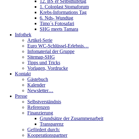
12. BS´er Selbsthilfetag
1. Coloplast Stomaforum
Krebs-Informations Tag
6. Nds- Wundtag
Timo´s Fotosafari
SHG meets Tamara
Infothek
Artikel-Serie
Euro WC-Schlüssel-Erlebnis…
Infomaterial der Gruppe
Sitemap-SHG
Tipps und Tricks
Vorlagen, Vordrucke
Kontakt
Gästebuch
Kalender
Newsletter…
Presse
Selbstverständnis
Referenzen
Finanzierung
Grundsätze der Zusammenarbeit
Transparenz
Gefördert durch:
Kooperationspartner