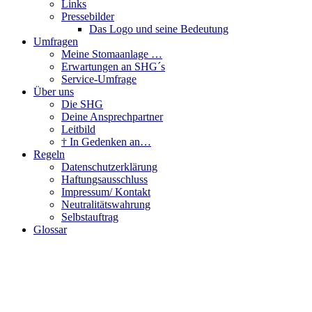
Links
Pressebilder
Das Logo und seine Bedeutung
Umfragen
Meine Stomaanlage …
Erwartungen an SHG´s
Service-Umfrage
Über uns
Die SHG
Deine Ansprechpartner
Leitbild
† In Gedenken an…
Regeln
Datenschutzerklärung
Haftungsausschluss
Impressum/ Kontakt
Neutralitätswahrung
Selbstauftrag
Glossar