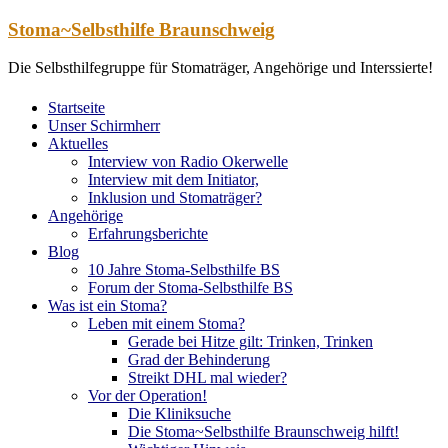
Zum
Stoma~Selbsthilfe Braunschweig
Inhalt
springen
Die Selbsthilfegruppe für Stomaträger, Angehörige und Interssierte!
Startseite
Unser Schirmherr
Aktuelles
Interview von Radio Okerwelle
Interview mit dem Initiator,
Inklusion und Stomaträger?
Angehörige
Erfahrungsberichte
Blog
10 Jahre Stoma-Selbsthilfe BS
Forum der Stoma-Selbsthilfe BS
Was ist ein Stoma?
Leben mit einem Stoma?
Gerade bei Hitze gilt: Trinken, Trinken
Grad der Behinderung
Streikt DHL mal wieder?
Vor der Operation!
Die Kliniksuche
Die Stoma~Selbsthilfe Braunschweig hilft!