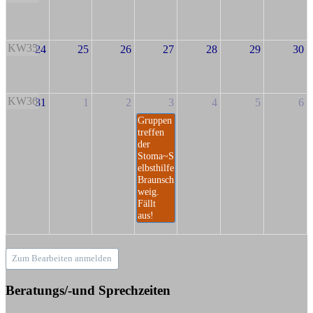
KW35
24
25
26
27
28
29
30
KW36
31
1
2
3
4
5
6
Gruppen
treffen
der
Stoma~S
elbsthilfe
Braunsch
weig.
Fällt
aus!
Zum Bearbeiten anmelden
Beratungs/-und Sprechzeiten