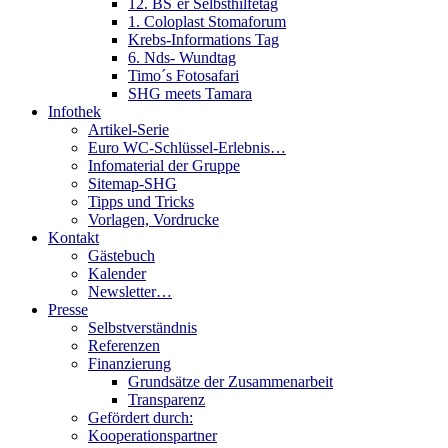
12. BS´er Selbsthilfetag
1. Coloplast Stomaforum
Krebs-Informations Tag
6. Nds- Wundtag
Timo´s Fotosafari
SHG meets Tamara
Infothek
Artikel-Serie
Euro WC-Schlüssel-Erlebnis…
Infomaterial der Gruppe
Sitemap-SHG
Tipps und Tricks
Vorlagen, Vordrucke
Kontakt
Gästebuch
Kalender
Newsletter…
Presse
Selbstverständnis
Referenzen
Finanzierung
Grundsätze der Zusammenarbeit
Transparenz
Gefördert durch:
Kooperationspartner