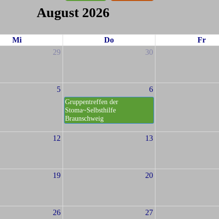
August 2026
Mi
Do
Fr
29
30
5
6
Gruppentreffen der
Stoma~Selbsthilfe
Braunschweig
12
13
19
20
26
27