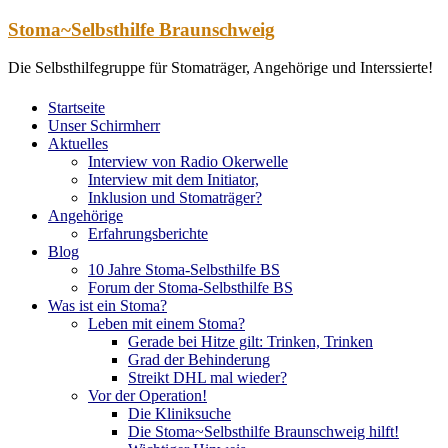
Zum
Stoma~Selbsthilfe Braunschweig
Inhalt
springen
Die Selbsthilfegruppe für Stomaträger, Angehörige und Interssierte!
Startseite
Unser Schirmherr
Aktuelles
Interview von Radio Okerwelle
Interview mit dem Initiator,
Inklusion und Stomaträger?
Angehörige
Erfahrungsberichte
Blog
10 Jahre Stoma-Selbsthilfe BS
Forum der Stoma-Selbsthilfe BS
Was ist ein Stoma?
Leben mit einem Stoma?
Gerade bei Hitze gilt: Trinken, Trinken
Grad der Behinderung
Streikt DHL mal wieder?
Vor der Operation!
Die Kliniksuche
Die Stoma~Selbsthilfe Braunschweig hilft!