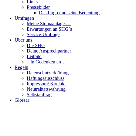
Links
Pressebilder
Das Logo und seine Bedeutung
Umfragen
Meine Stomaanlage …
Erwartungen an SHG´s
Service-Umfrage
Über uns
Die SHG
Deine Ansprechpartner
Leitbild
† In Gedenken an…
Regeln
Datenschutzerklärung
Haftungsausschluss
Impressum/ Kontakt
Neutralitätswahrung
Selbstauftrag
Glossar