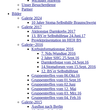
Wichtiger Hinweis
Unser Besucherdienst
Partner
Bilder
Galerie 2024
10 Jahre Stoma-Selbsthilfe Braunschweig
Galerie 2017
Aktionstag Darmkrebs 2017
13. BS´er Selbsthilfetag 24.Juni.17
Projektpräsentation im HEH BS
Galerie~2016
Krebsinformationstag 2016
7. Nds-Wundtag 2016
2 Jahre SHG 25.Sept.16
Darmkrebstag vom 24.Sept.16
14.Stomaforum vom 15.Sept. 2016
12. BS´er Selbsthilfetag
Gruppentreffen vom 06.Okt.16
Gruppentreffen vom 01.Sept.16
Gruppentreffen vom 02.Juni
Gruppentreffen vom 12. Mai
Gruppentreffen vom 03. Mrz.16
Gruppentreffen vom 04. Feb.16
Galerie-2015
Ausflug nach Berlin