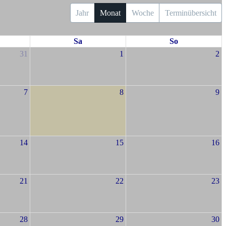
Jahr
Monat
Woche
Terminübersicht
Sa
So
31
1
2
7
8
9
14
15
16
21
22
23
28
29
30