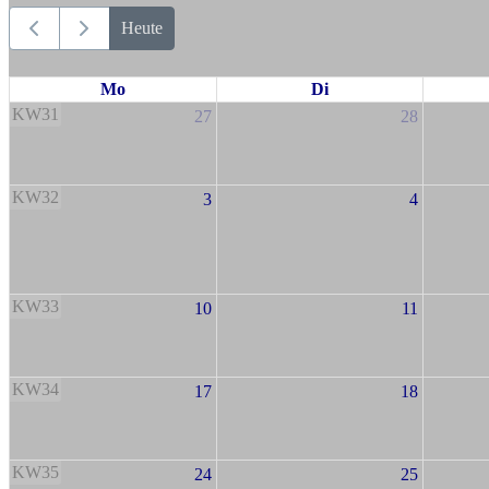
Heute
Mo
Di
KW31
27
28
KW32
3
4
KW33
10
11
KW34
17
18
KW35
24
25