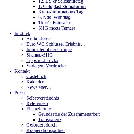
12. BS´er Selbsthilfetag
1. Coloplast Stomaforum
Krebs-Informations Tag
6. Nds- Wundtag
Timo´s Fotosafari
SHG meets Tamara
Infothek
Artikel-Serie
Euro WC-Schlüssel-Erlebnis…
Infomaterial der Gruppe
Sitemap-SHG
Tipps und Tricks
Vorlagen, Vordrucke
Kontakt
Gästebuch
Kalender
Newsletter…
Presse
Selbstverständnis
Referenzen
Finanzierung
Grundsätze der Zusammenarbeit
Transparenz
Gefördert durch:
Kooperationspartner