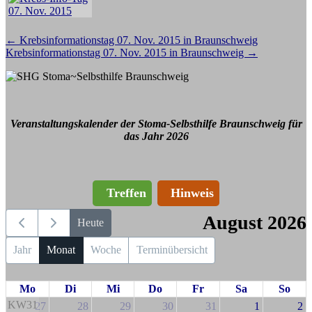
Beitragsnavigation
←
Krebsinformationstag 07. Nov. 2015 in Braunschweig
Krebsinformationstag 07. Nov. 2015 in Braunschweig
→
Veranstaltungskalender der Stoma-Selbsthilfe Braunschweig für
das Jahr 2026
Treffen
Hinweis
August 2026
Heute
Jahr
Monat
Woche
Terminübersicht
Mo
Di
Mi
Do
Fr
Sa
So
KW31
27
28
29
30
31
1
2