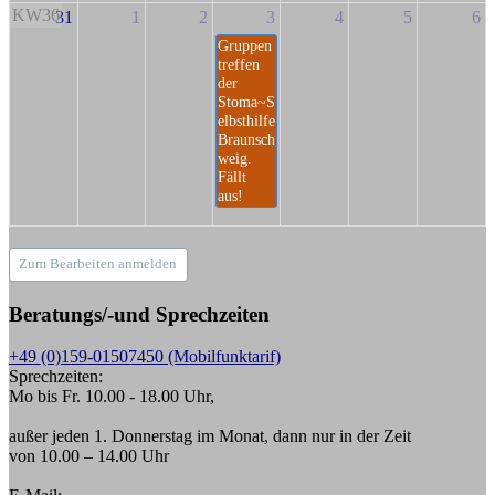
KW36
31
1
2
3
4
5
6
Gruppen
treffen
der
Stoma~S
elbsthilfe
Braunsch
weig.
Fällt
aus!
Zum Bearbeiten anmelden
Beratungs/-und Sprechzeiten
+49 (0)159-01507450 (Mobilfunktarif)
Sprechzeiten:
Mo bis Fr. 10.00 - 18.00 Uhr,
außer jeden 1. Donnerstag im Monat, dann nur in der Zeit
von 10.00 – 14.00 Uhr