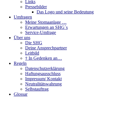
Links
Pressebilder
Das Logo und seine Bedeutung
Umfragen
Meine Stomaanlage …
Erwartungen an SHG´s
Service-Umfrage
Über uns
Die SHG
Deine Ansprechpartner
Leitbild
† In Gedenken an…
Regeln
Datenschutzerklärung
Haftungsausschluss
Impressum/ Kontakt
Neutralitätswahrung
Selbstauftrag
Glossar