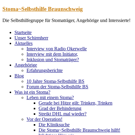
Zum
Stoma~Selbsthilfe Braunschweig
Inhalt
springen
Die Selbsthilfegruppe für Stomaträger, Angehörige und Interssierte!
Startseite
Unser Schirmherr
Aktuelles
Interview von Radio Okerwelle
Interview mit dem Initiator,
Inklusion und Stomaträger?
Angehörige
Erfahrungsberichte
Blog
10 Jahre Stoma-Selbsthilfe BS
Forum der Stoma-Selbsthilfe BS
Was ist ein Stoma?
Leben mit einem Stoma?
Gerade bei Hitze gilt: Trinken, Trinken
Grad der Behinderung
Streikt DHL mal wieder?
Vor der Operation!
Die Kliniksuche
Die Stoma~Selbsthilfe Braunschweig hilft!