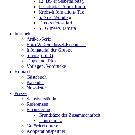
12. BS´er Selbsthilfetag
1. Coloplast Stomaforum
Krebs-Informations Tag
6. Nds- Wundtag
Timo´s Fotosafari
SHG meets Tamara
Infothek
Artikel-Serie
Euro WC-Schlüssel-Erlebnis…
Infomaterial der Gruppe
Sitemap-SHG
Tipps und Tricks
Vorlagen, Vordrucke
Kontakt
Gästebuch
Kalender
Newsletter…
Presse
Selbstverständnis
Referenzen
Finanzierung
Grundsätze der Zusammenarbeit
Transparenz
Gefördert durch:
Kooperationspartner