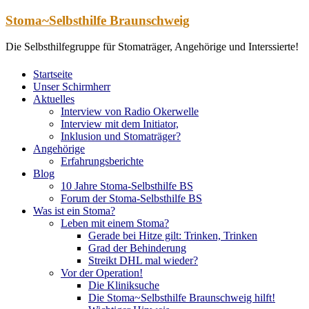
Zum
Stoma~Selbsthilfe Braunschweig
Inhalt
springen
Die Selbsthilfegruppe für Stomaträger, Angehörige und Interssierte!
Startseite
Unser Schirmherr
Aktuelles
Interview von Radio Okerwelle
Interview mit dem Initiator,
Inklusion und Stomaträger?
Angehörige
Erfahrungsberichte
Blog
10 Jahre Stoma-Selbsthilfe BS
Forum der Stoma-Selbsthilfe BS
Was ist ein Stoma?
Leben mit einem Stoma?
Gerade bei Hitze gilt: Trinken, Trinken
Grad der Behinderung
Streikt DHL mal wieder?
Vor der Operation!
Die Kliniksuche
Die Stoma~Selbsthilfe Braunschweig hilft!