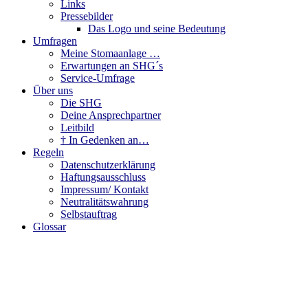
Links
Pressebilder
Das Logo und seine Bedeutung
Umfragen
Meine Stomaanlage …
Erwartungen an SHG´s
Service-Umfrage
Über uns
Die SHG
Deine Ansprechpartner
Leitbild
† In Gedenken an…
Regeln
Datenschutzerklärung
Haftungsausschluss
Impressum/ Kontakt
Neutralitätswahrung
Selbstauftrag
Glossar