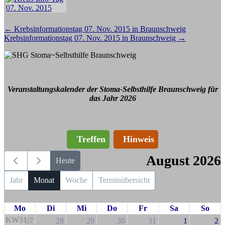
Beitragsnavigation
←
Krebsinformationstag 07. Nov. 2015 in Braunschweig
Krebsinformationstag 07. Nov. 2015 in Braunschweig
→
Veranstaltungskalender der Stoma-Selbsthilfe Braunschweig für
das Jahr 2026
Treffen
Hinweis
August 2026
Heute
Jahr
Monat
Woche
Terminübersicht
Mo
Di
Mi
Do
Fr
Sa
So
KW31
27
28
29
30
31
1
2