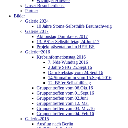
Wichtiger Hinweis
Unser Besucherdienst
Partner
Bilder
Galerie 2024
10 Jahre Stoma-Selbsthilfe Braunschweig
Galerie 2017
Aktionstag Darmkrebs 2017
13. BS´er Selbsthilfetag 24.Juni.17
Projektpräsentation im HEH BS
Galerie~2016
Krebsinformationstag 2016
7. Nds-Wundtag 2016
2 Jahre SHG 25.Sept.16
Darmkrebstag vom 24.Sept.16
14.Stomaforum vom 15.Sept. 2016
12. BS´er Selbsthilfetag
Gruppentreffen vom 06.Okt.16
Gruppentreffen vom 01.Sept.16
Gruppentreffen vom 02.Juni
Gruppentreffen vom 12. Mai
Gruppentreffen vom 03. Mrz.16
Gruppentreffen vom 04. Feb.16
Galerie-2015
Ausflug nach Berlin