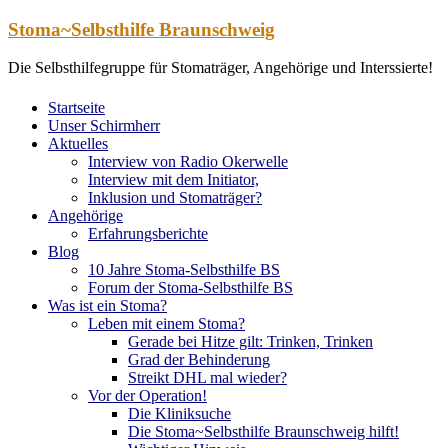
Zum
Stoma~Selbsthilfe Braunschweig
Inhalt
springen
Die Selbsthilfegruppe für Stomaträger, Angehörige und Interssierte!
Startseite
Unser Schirmherr
Aktuelles
Interview von Radio Okerwelle
Interview mit dem Initiator,
Inklusion und Stomaträger?
Angehörige
Erfahrungsberichte
Blog
10 Jahre Stoma-Selbsthilfe BS
Forum der Stoma-Selbsthilfe BS
Was ist ein Stoma?
Leben mit einem Stoma?
Gerade bei Hitze gilt: Trinken, Trinken
Grad der Behinderung
Streikt DHL mal wieder?
Vor der Operation!
Die Kliniksuche
Die Stoma~Selbsthilfe Braunschweig hilft!