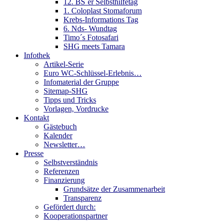
12. BS´er Selbsthilfetag
1. Coloplast Stomaforum
Krebs-Informations Tag
6. Nds- Wundtag
Timo´s Fotosafari
SHG meets Tamara
Infothek
Artikel-Serie
Euro WC-Schlüssel-Erlebnis…
Infomaterial der Gruppe
Sitemap-SHG
Tipps und Tricks
Vorlagen, Vordrucke
Kontakt
Gästebuch
Kalender
Newsletter…
Presse
Selbstverständnis
Referenzen
Finanzierung
Grundsätze der Zusammenarbeit
Transparenz
Gefördert durch:
Kooperationspartner