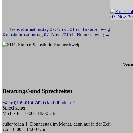
Beitragsnavigation
←
Krebsinformationstag 07. Nov. 2015 in Braunschweig
Krebsinformationstag 07. Nov. 2015 in Braunschweig
→
Vera
Beratungs/-und Sprechzeiten
+49 (0)159-01507450 (Mobilfunktarif)
Sprechzeiten:
Mo bis Fr. 10.00 - 18.00 Uhr,
außer jeden 1. Donnerstag im Monat, dann nur in der Zeit
von 10.00 – 14.00 Uhr