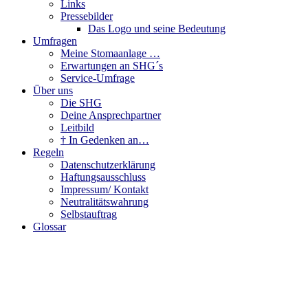
Links
Pressebilder
Das Logo und seine Bedeutung
Umfragen
Meine Stomaanlage …
Erwartungen an SHG´s
Service-Umfrage
Über uns
Die SHG
Deine Ansprechpartner
Leitbild
† In Gedenken an…
Regeln
Datenschutzerklärung
Haftungsausschluss
Impressum/ Kontakt
Neutralitätswahrung
Selbstauftrag
Glossar