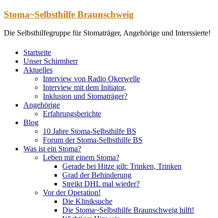
Zum
Stoma~Selbsthilfe Braunschweig
Inhalt
springen
Die Selbsthilfegruppe für Stomaträger, Angehörige und Interssierte!
Startseite
Unser Schirmherr
Aktuelles
Interview von Radio Okerwelle
Interview mit dem Initiator,
Inklusion und Stomaträger?
Angehörige
Erfahrungsberichte
Blog
10 Jahre Stoma-Selbsthilfe BS
Forum der Stoma-Selbsthilfe BS
Was ist ein Stoma?
Leben mit einem Stoma?
Gerade bei Hitze gilt: Trinken, Trinken
Grad der Behinderung
Streikt DHL mal wieder?
Vor der Operation!
Die Kliniksuche
Die Stoma~Selbsthilfe Braunschweig hilft!