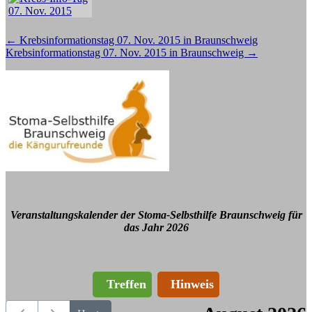
Beitragsnavigation
←
Krebsinformationstag 07. Nov. 2015 in Braunschweig
Krebsinformationstag 07. Nov. 2015 in Braunschweig
→
Veranstaltungskalender der Stoma-Selbsthilfe Braunschweig für
das Jahr 2026
Treffen
Hinweis