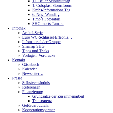
12. BS´er Selbsthilfetag
1. Coloplast Stomaforum
Krebs-Informations Tag
6. Nds- Wundtag
Timo´s Fotosafari
SHG meets Tamara
Infothek
Artikel-Serie
Euro WC-Schlüssel-Erlebnis…
Infomaterial der Gruppe
Sitemap-SHG
Tipps und Tricks
Vorlagen, Vordrucke
Kontakt
Gästebuch
Kalender
Newsletter…
Presse
Selbstverständnis
Referenzen
Finanzierung
Grundsätze der Zusammenarbeit
Transparenz
Gefördert durch:
Kooperationspartner