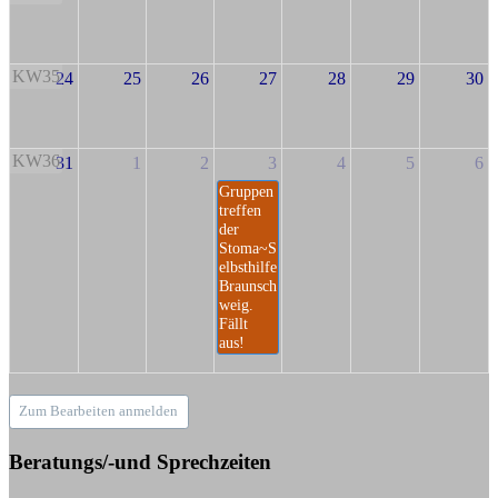
KW35
24
25
26
27
28
29
30
KW36
31
1
2
3
4
5
6
Gruppen
treffen
der
Stoma~S
elbsthilfe
Braunsch
weig.
Fällt
aus!
Zum Bearbeiten anmelden
Beratungs/-und Sprechzeiten