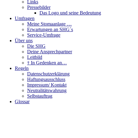
Links
Pressebilder
Das Logo und seine Bedeutung
Umfragen
Meine Stomaanlage …
Erwartungen an SHG´s
Service-Umfrage
Über uns
Die SHG
Deine Ansprechpartner
Leitbild
† In Gedenken an…
Regeln
Datenschutzerklärung
Haftungsausschluss
Impressum/ Kontakt
Neutralitätswahrung
Selbstauftrag
Glossar