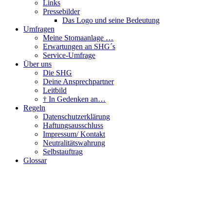
Links
Pressebilder
Das Logo und seine Bedeutung
Umfragen
Meine Stomaanlage …
Erwartungen an SHG´s
Service-Umfrage
Über uns
Die SHG
Deine Ansprechpartner
Leitbild
† In Gedenken an…
Regeln
Datenschutzerklärung
Haftungsausschluss
Impressum/ Kontakt
Neutralitätswahrung
Selbstauftrag
Glossar