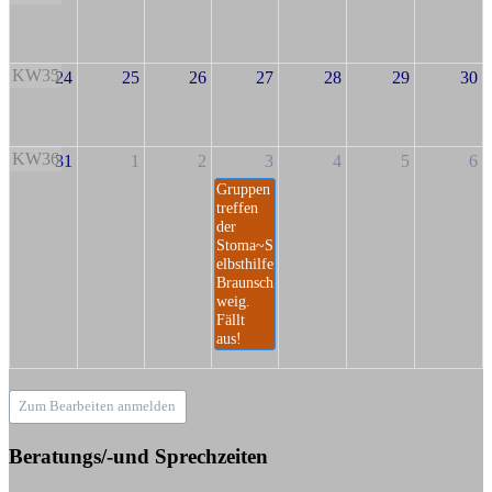
KW35
24
25
26
27
28
29
30
KW36
31
1
2
3
4
5
6
Gruppen
treffen
der
Stoma~S
elbsthilfe
Braunsch
weig.
Fällt
aus!
Zum Bearbeiten anmelden
Beratungs/-und Sprechzeiten