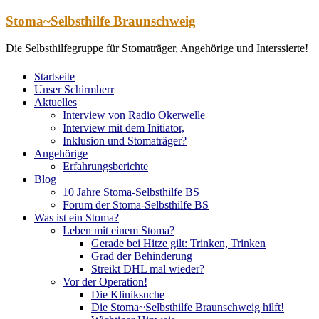
Zum
Stoma~Selbsthilfe Braunschweig
Inhalt
springen
Die Selbsthilfegruppe für Stomaträger, Angehörige und Interssierte!
Startseite
Unser Schirmherr
Aktuelles
Interview von Radio Okerwelle
Interview mit dem Initiator,
Inklusion und Stomaträger?
Angehörige
Erfahrungsberichte
Blog
10 Jahre Stoma-Selbsthilfe BS
Forum der Stoma-Selbsthilfe BS
Was ist ein Stoma?
Leben mit einem Stoma?
Gerade bei Hitze gilt: Trinken, Trinken
Grad der Behinderung
Streikt DHL mal wieder?
Vor der Operation!
Die Kliniksuche
Die Stoma~Selbsthilfe Braunschweig hilft!