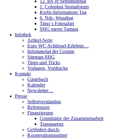
12. BS´er Selbsthilfetag
1. Coloplast Stomaforum
Krebs-Informations Tag
6. Nds- Wundtag
Timo´s Fotosafari
SHG meets Tamara
Infothek
Artikel-Serie
Euro WC-Schlüssel-Erlebnis…
Infomaterial der Gruppe
Sitemap-SHG
Tipps und Tricks
Vorlagen, Vordrucke
Kontakt
Gästebuch
Kalender
Newsletter…
Presse
Selbstverständnis
Referenzen
Finanzierung
Grundsätze der Zusammenarbeit
Transparenz
Gefördert durch:
Kooperationspartner