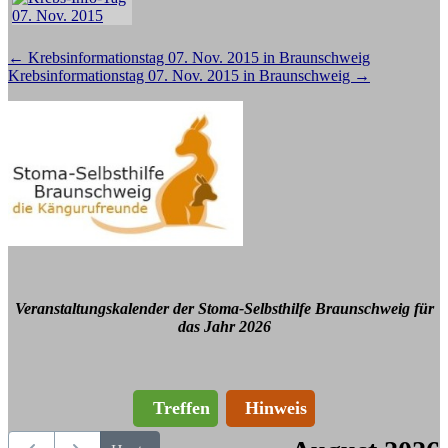
Beitragsnavigation
←
Krebsinformationstag 07. Nov. 2015 in Braunschweig
Krebsinformationstag 07. Nov. 2015 in Braunschweig
→
Veranstaltungskalender der Stoma-Selbsthilfe Braunschweig für
das Jahr 2026
Treffen
Hinweis