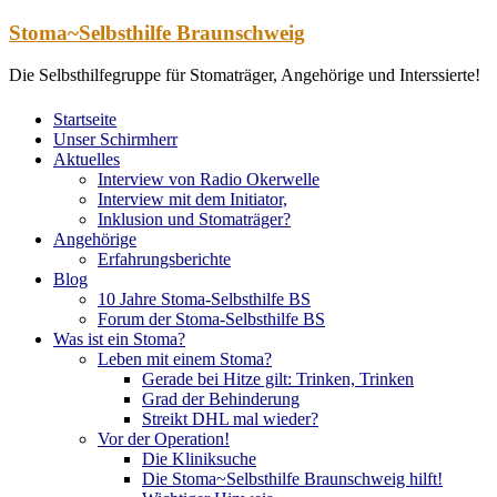
Zum
Stoma~Selbsthilfe Braunschweig
Inhalt
springen
Die Selbsthilfegruppe für Stomaträger, Angehörige und Interssierte!
Startseite
Unser Schirmherr
Aktuelles
Interview von Radio Okerwelle
Interview mit dem Initiator,
Inklusion und Stomaträger?
Angehörige
Erfahrungsberichte
Blog
10 Jahre Stoma-Selbsthilfe BS
Forum der Stoma-Selbsthilfe BS
Was ist ein Stoma?
Leben mit einem Stoma?
Gerade bei Hitze gilt: Trinken, Trinken
Grad der Behinderung
Streikt DHL mal wieder?
Vor der Operation!
Die Kliniksuche
Die Stoma~Selbsthilfe Braunschweig hilft!