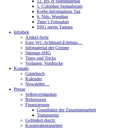
12. BS´er Selbsthilfetag
1. Coloplast Stomaforum
Krebs-Informations Tag
6. Nds- Wundtag
Timo´s Fotosafari
SHG meets Tamara
Infothek
Artikel-Serie
Euro WC-Schlüssel-Erlebnis…
Infomaterial der Gruppe
Sitemap-SHG
Tipps und Tricks
Vorlagen, Vordrucke
Kontakt
Gästebuch
Kalender
Newsletter…
Presse
Selbstverständnis
Referenzen
Finanzierung
Grundsätze der Zusammenarbeit
Transparenz
Gefördert durch:
Kooperationspartner