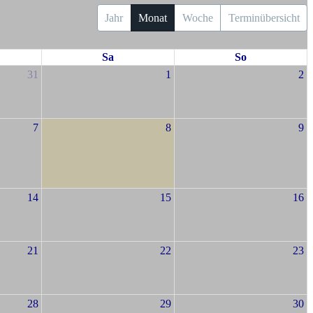
Jahr
Monat
Woche
Terminübersicht
Sa
So
31
1
2
7
8
9
14
15
16
21
22
23
28
29
30