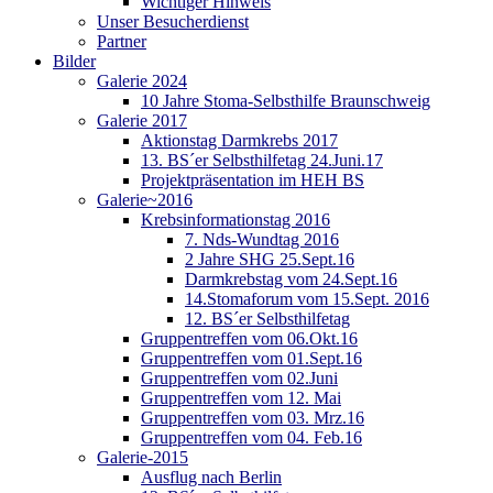
Wichtiger Hinweis
Unser Besucherdienst
Partner
Bilder
Galerie 2024
10 Jahre Stoma-Selbsthilfe Braunschweig
Galerie 2017
Aktionstag Darmkrebs 2017
13. BS´er Selbsthilfetag 24.Juni.17
Projektpräsentation im HEH BS
Galerie~2016
Krebsinformationstag 2016
7. Nds-Wundtag 2016
2 Jahre SHG 25.Sept.16
Darmkrebstag vom 24.Sept.16
14.Stomaforum vom 15.Sept. 2016
12. BS´er Selbsthilfetag
Gruppentreffen vom 06.Okt.16
Gruppentreffen vom 01.Sept.16
Gruppentreffen vom 02.Juni
Gruppentreffen vom 12. Mai
Gruppentreffen vom 03. Mrz.16
Gruppentreffen vom 04. Feb.16
Galerie-2015
Ausflug nach Berlin