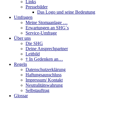
Links
Pressebilder
Das Logo und seine Bedeutung
Umfragen
Meine Stomaanlage …
Erwartungen an SHG´s
Service-Umfrage
Über uns
Die SHG
Deine Ansprechpartner
Leitbild
† In Gedenken an…
Regeln
Datenschutzerklärung
Haftungsausschluss
Impressum/ Kontakt
Neutralitätswahrung
Selbstauftrag
Glossar