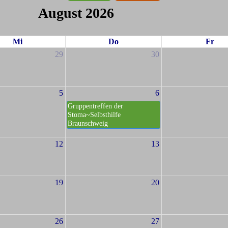
August 2026
Mi
Do
Fr
29
30
5
6
Gruppentreffen der
Stoma~Selbsthilfe
Braunschweig
12
13
19
20
26
27