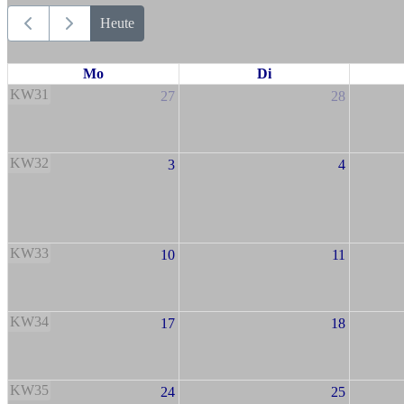
Heute
Mo
Di
KW31
27
28
KW32
3
4
KW33
10
11
KW34
17
18
KW35
24
25