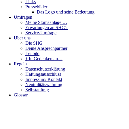
Links
Pressebilder
Das Logo und seine Bedeutung
Umfragen
Meine Stomaanlage …
Erwartungen an SHG´s
Service-Umfrage
Über uns
Die SHG
Deine Ansprechpartner
Leitbild
† In Gedenken an…
Regeln
Datenschutzerklärung
Haftungsausschluss
Impressum/ Kontakt
Neutralitätswahrung
Selbstauftrag
Glossar