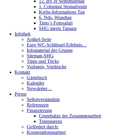
12. BS´er Selbsthilfetag
1. Coloplast Stomaforum
Krebs-Informations Tag
6. Nds- Wundtag
Timo´s Fotosafari
SHG meets Tamara
Infothek
Artikel-Serie
Euro WC-Schlüssel-Erlebnis…
Infomaterial der Gruppe
Sitemap-SHG
Tipps und Tricks
Vorlagen, Vordrucke
Kontakt
Gästebuch
Kalender
Newsletter…
Presse
Selbstverständnis
Referenzen
Finanzierung
Grundsätze der Zusammenarbeit
Transparenz
Gefördert durch:
Kooperationspartner