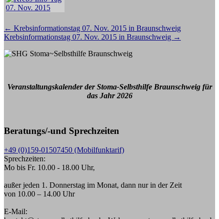
Beitragsnavigation
←
Krebsinformationstag 07. Nov. 2015 in Braunschweig
Krebsinformationstag 07. Nov. 2015 in Braunschweig
→
Veranstaltungskalender der Stoma-Selbsthilfe Braunschweig für
das Jahr 2026
Beratungs/-und Sprechzeiten
+49 (0)159-01507450 (Mobilfunktarif)
Sprechzeiten:
Mo bis Fr. 10.00 - 18.00 Uhr,
außer jeden 1. Donnerstag im Monat, dann nur in der Zeit
von 10.00 – 14.00 Uhr
E-Mail: