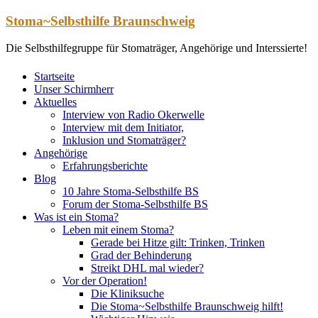
Zum
Stoma~Selbsthilfe Braunschweig
Inhalt
springen
Die Selbsthilfegruppe für Stomaträger, Angehörige und Interssierte!
Startseite
Unser Schirmherr
Aktuelles
Interview von Radio Okerwelle
Interview mit dem Initiator,
Inklusion und Stomaträger?
Angehörige
Erfahrungsberichte
Blog
10 Jahre Stoma-Selbsthilfe BS
Forum der Stoma-Selbsthilfe BS
Was ist ein Stoma?
Leben mit einem Stoma?
Gerade bei Hitze gilt: Trinken, Trinken
Grad der Behinderung
Streikt DHL mal wieder?
Vor der Operation!
Die Kliniksuche
Die Stoma~Selbsthilfe Braunschweig hilft!