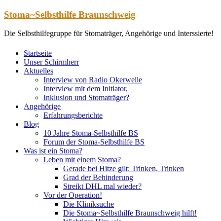
Zum
Stoma~Selbsthilfe Braunschweig
Inhalt
springen
Die Selbsthilfegruppe für Stomaträger, Angehörige und Interssierte!
Startseite
Unser Schirmherr
Aktuelles
Interview von Radio Okerwelle
Interview mit dem Initiator,
Inklusion und Stomaträger?
Angehörige
Erfahrungsberichte
Blog
10 Jahre Stoma-Selbsthilfe BS
Forum der Stoma-Selbsthilfe BS
Was ist ein Stoma?
Leben mit einem Stoma?
Gerade bei Hitze gilt: Trinken, Trinken
Grad der Behinderung
Streikt DHL mal wieder?
Vor der Operation!
Die Kliniksuche
Die Stoma~Selbsthilfe Braunschweig hilft!