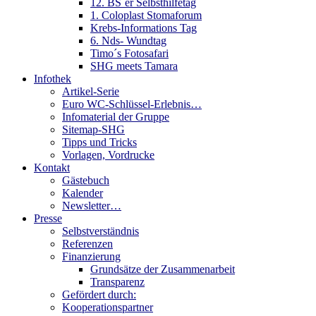
12. BS´er Selbsthilfetag
1. Coloplast Stomaforum
Krebs-Informations Tag
6. Nds- Wundtag
Timo´s Fotosafari
SHG meets Tamara
Infothek
Artikel-Serie
Euro WC-Schlüssel-Erlebnis…
Infomaterial der Gruppe
Sitemap-SHG
Tipps und Tricks
Vorlagen, Vordrucke
Kontakt
Gästebuch
Kalender
Newsletter…
Presse
Selbstverständnis
Referenzen
Finanzierung
Grundsätze der Zusammenarbeit
Transparenz
Gefördert durch:
Kooperationspartner