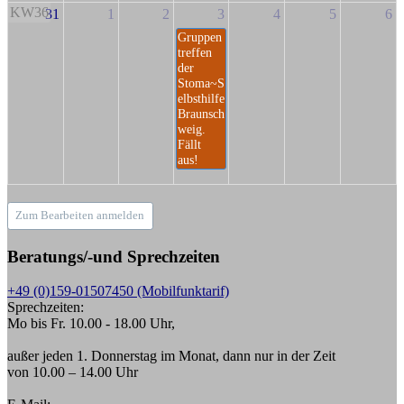
KW36
31
1
2
3
4
5
6
Gruppen
treffen
der
Stoma~S
elbsthilfe
Braunsch
weig.
Fällt
aus!
Zum Bearbeiten anmelden
Beratungs/-und Sprechzeiten
+49 (0)159-01507450 (Mobilfunktarif)
Sprechzeiten:
Mo bis Fr. 10.00 - 18.00 Uhr,
außer jeden 1. Donnerstag im Monat, dann nur in der Zeit
von 10.00 – 14.00 Uhr