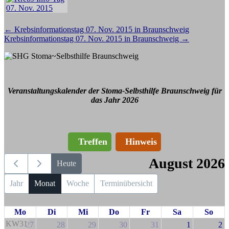
Beitragsnavigation
←
Krebsinformationstag 07. Nov. 2015 in Braunschweig
Krebsinformationstag 07. Nov. 2015 in Braunschweig
→
Veranstaltungskalender der Stoma-Selbsthilfe Braunschweig für
das Jahr 2026
Treffen
Hinweis
August 2026
Heute
Jahr
Monat
Woche
Terminübersicht
Mo
Di
Mi
Do
Fr
Sa
So
KW31
27
28
29
30
31
1
2