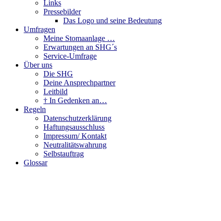
Links
Pressebilder
Das Logo und seine Bedeutung
Umfragen
Meine Stomaanlage …
Erwartungen an SHG´s
Service-Umfrage
Über uns
Die SHG
Deine Ansprechpartner
Leitbild
† In Gedenken an…
Regeln
Datenschutzerklärung
Haftungsausschluss
Impressum/ Kontakt
Neutralitätswahrung
Selbstauftrag
Glossar