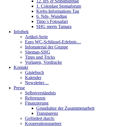
12. BS´er Selbsthilfetag
1. Coloplast Stomaforum
Krebs-Informations Tag
6. Nds- Wundtag
Timo´s Fotosafari
SHG meets Tamara
Infothek
Artikel-Serie
Euro WC-Schlüssel-Erlebnis…
Infomaterial der Gruppe
Sitemap-SHG
Tipps und Tricks
Vorlagen, Vordrucke
Kontakt
Gästebuch
Kalender
Newsletter…
Presse
Selbstverständnis
Referenzen
Finanzierung
Grundsätze der Zusammenarbeit
Transparenz
Gefördert durch:
Kooperationspartner