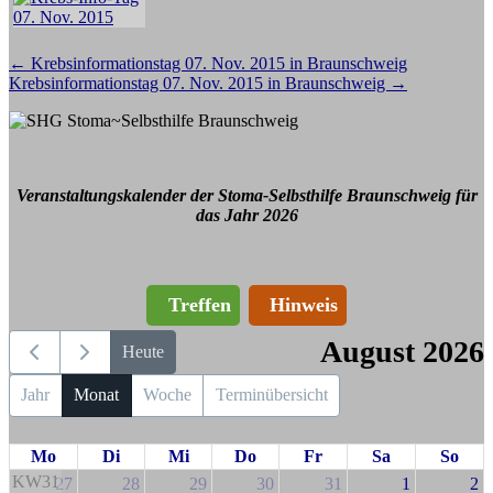
Beitragsnavigation
←
Krebsinformationstag 07. Nov. 2015 in Braunschweig
Krebsinformationstag 07. Nov. 2015 in Braunschweig
→
Veranstaltungskalender der Stoma-Selbsthilfe Braunschweig für
das Jahr 2026
Treffen
Hinweis
August 2026
Heute
Jahr
Monat
Woche
Terminübersicht
Mo
Di
Mi
Do
Fr
Sa
So
KW31
27
28
29
30
31
1
2