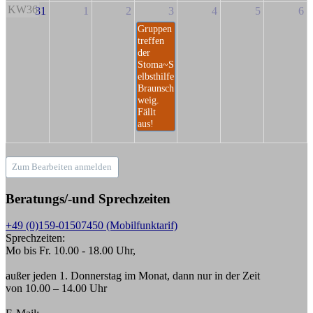
KW36
31
1
2
3
4
5
6
Gruppen
treffen
der
Stoma~S
elbsthilfe
Braunsch
weig.
Fällt
aus!
Zum Bearbeiten anmelden
Beratungs/-und Sprechzeiten
+49 (0)159-01507450 (Mobilfunktarif)
Sprechzeiten:
Mo bis Fr. 10.00 - 18.00 Uhr,
außer jeden 1. Donnerstag im Monat, dann nur in der Zeit
von 10.00 – 14.00 Uhr