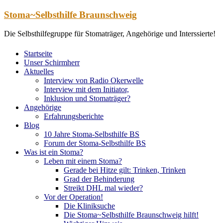
Zum
Stoma~Selbsthilfe Braunschweig
Inhalt
springen
Die Selbsthilfegruppe für Stomaträger, Angehörige und Interssierte!
Startseite
Unser Schirmherr
Aktuelles
Interview von Radio Okerwelle
Interview mit dem Initiator,
Inklusion und Stomaträger?
Angehörige
Erfahrungsberichte
Blog
10 Jahre Stoma-Selbsthilfe BS
Forum der Stoma-Selbsthilfe BS
Was ist ein Stoma?
Leben mit einem Stoma?
Gerade bei Hitze gilt: Trinken, Trinken
Grad der Behinderung
Streikt DHL mal wieder?
Vor der Operation!
Die Kliniksuche
Die Stoma~Selbsthilfe Braunschweig hilft!