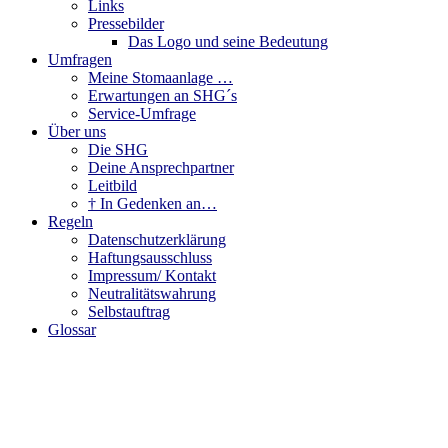
Links
Pressebilder
Das Logo und seine Bedeutung
Umfragen
Meine Stomaanlage …
Erwartungen an SHG´s
Service-Umfrage
Über uns
Die SHG
Deine Ansprechpartner
Leitbild
† In Gedenken an…
Regeln
Datenschutzerklärung
Haftungsausschluss
Impressum/ Kontakt
Neutralitätswahrung
Selbstauftrag
Glossar