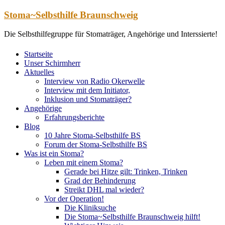
Zum
Stoma~Selbsthilfe Braunschweig
Inhalt
springen
Die Selbsthilfegruppe für Stomaträger, Angehörige und Interssierte!
Startseite
Unser Schirmherr
Aktuelles
Interview von Radio Okerwelle
Interview mit dem Initiator,
Inklusion und Stomaträger?
Angehörige
Erfahrungsberichte
Blog
10 Jahre Stoma-Selbsthilfe BS
Forum der Stoma-Selbsthilfe BS
Was ist ein Stoma?
Leben mit einem Stoma?
Gerade bei Hitze gilt: Trinken, Trinken
Grad der Behinderung
Streikt DHL mal wieder?
Vor der Operation!
Die Kliniksuche
Die Stoma~Selbsthilfe Braunschweig hilft!