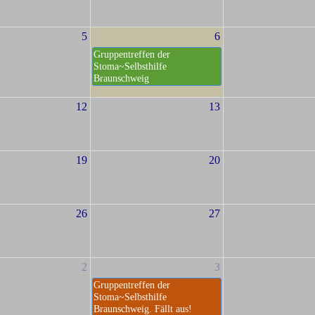
5
6
Gruppentreffen der
Stoma~Selbsthilfe
Braunschweig
12
13
19
20
26
27
2
3
Gruppentreffen der
Stoma~Selbsthilfe
Braunschweig. Fällt aus!