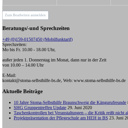
Zum Bearbeiten anmelden
Beratungs/-und Sprechzeiten
+49 (0)159-01507450 (Mobilfunktarif)
Sprechzeiten:
Mo bis Fr. 10.00 - 18.00 Uhr,
außer jeden 1. Donnerstag im Monat, dann nur in der Zeit
von 10.00 – 14.00 Uhr
E-Mail:
kontakt@stoma-selbsthilfe-bs.de, Web: www.stoma-selbsthilfe-bs.de
Aktuelle Beiträge
10 Jahre Stoma-Selbsthilfe Braunschweig die Kängurufreunde
SHG Gruppentreffen Update
29. Juni 2020
Taschenkontrollen bei Veranstaltungen – die Kritik reißt nicht a
Projektpräsentation der Pflegeschule am HEH in BS
23. Juni 