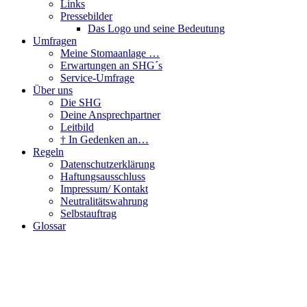
Links
Pressebilder
Das Logo und seine Bedeutung
Umfragen
Meine Stomaanlage …
Erwartungen an SHG´s
Service-Umfrage
Über uns
Die SHG
Deine Ansprechpartner
Leitbild
† In Gedenken an…
Regeln
Datenschutzerklärung
Haftungsausschluss
Impressum/ Kontakt
Neutralitätswahrung
Selbstauftrag
Glossar