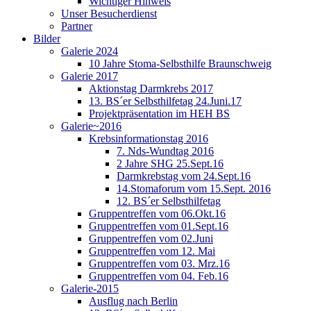
Wichtiger Hinweis
Unser Besucherdienst
Partner
Bilder
Galerie 2024
10 Jahre Stoma-Selbsthilfe Braunschweig
Galerie 2017
Aktionstag Darmkrebs 2017
13. BS´er Selbsthilfetag 24.Juni.17
Projektpräsentation im HEH BS
Galerie~2016
Krebsinformationstag 2016
7. Nds-Wundtag 2016
2 Jahre SHG 25.Sept.16
Darmkrebstag vom 24.Sept.16
14.Stomaforum vom 15.Sept. 2016
12. BS´er Selbsthilfetag
Gruppentreffen vom 06.Okt.16
Gruppentreffen vom 01.Sept.16
Gruppentreffen vom 02.Juni
Gruppentreffen vom 12. Mai
Gruppentreffen vom 03. Mrz.16
Gruppentreffen vom 04. Feb.16
Galerie-2015
Ausflug nach Berlin