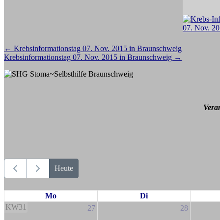
Beitragsnavigation
←
Krebsinformationstag 07. Nov. 2015 in Braunschweig
Krebsinformationstag 07. Nov. 2015 in Braunschweig
→
Vera
Heute
Mo
Di
KW31
27
28