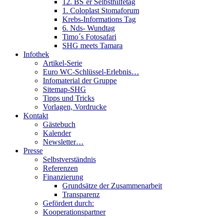
12. BS´er Selbsthilfetag
1. Coloplast Stomaforum
Krebs-Informations Tag
6. Nds- Wundtag
Timo´s Fotosafari
SHG meets Tamara
Infothek
Artikel-Serie
Euro WC-Schlüssel-Erlebnis…
Infomaterial der Gruppe
Sitemap-SHG
Tipps und Tricks
Vorlagen, Vordrucke
Kontakt
Gästebuch
Kalender
Newsletter…
Presse
Selbstverständnis
Referenzen
Finanzierung
Grundsätze der Zusammenarbeit
Transparenz
Gefördert durch:
Kooperationspartner