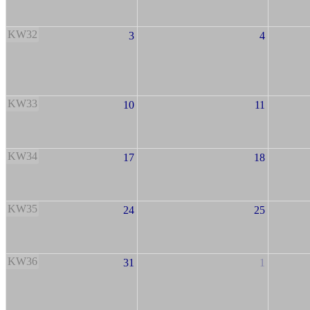
KW32
3
4
KW33
10
11
KW34
17
18
KW35
24
25
KW36
31
1