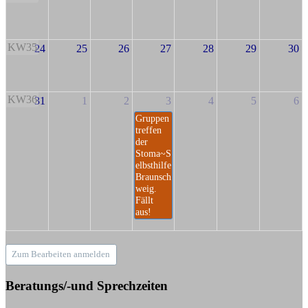
KW35
24
25
26
27
28
29
30
KW36
31
1
2
3
4
5
6
Gruppen
treffen
der
Stoma~S
elbsthilfe
Braunsch
weig.
Fällt
aus!
Zum Bearbeiten anmelden
Beratungs/-und Sprechzeiten