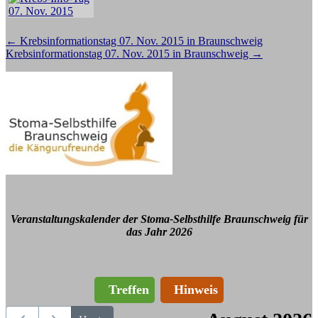
Beitragsnavigation
←
Krebsinformationstag 07. Nov. 2015 in Braunschweig
Krebsinformationstag 07. Nov. 2015 in Braunschweig
→
Veranstaltungskalender der Stoma-Selbsthilfe Braunschweig für
das Jahr 2026
Treffen
Hinweis