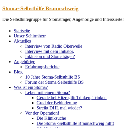
Zum
Stoma~Selbsthilfe Braunschweig
Inhalt
springen
Die Selbsthilfegruppe für Stomaträger, Angehörige und Interssierte!
Startseite
Unser Schirmherr
Aktuelles
Interview von Radio Okerwelle
Interview mit dem Initiator,
Inklusion und Stomaträger?
Angehörige
Erfahrungsberichte
Blog
10 Jahre Stoma-Selbsthilfe BS
Forum der Stoma-Selbsthilfe BS
Was ist ein Stoma?
Leben mit einem Stoma?
Gerade bei Hitze gilt: Trinken, Trinken
Grad der Behinderung
Streikt DHL mal wieder?
Vor der Operation!
Die Kliniksuche
Die Stoma~Selbsthilfe Braunschweig hilft!