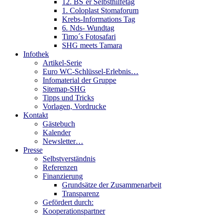
12. BS´er Selbsthilfetag
1. Coloplast Stomaforum
Krebs-Informations Tag
6. Nds- Wundtag
Timo´s Fotosafari
SHG meets Tamara
Infothek
Artikel-Serie
Euro WC-Schlüssel-Erlebnis…
Infomaterial der Gruppe
Sitemap-SHG
Tipps und Tricks
Vorlagen, Vordrucke
Kontakt
Gästebuch
Kalender
Newsletter…
Presse
Selbstverständnis
Referenzen
Finanzierung
Grundsätze der Zusammenarbeit
Transparenz
Gefördert durch:
Kooperationspartner