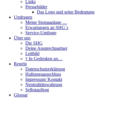
Links
Pressebilder
Das Logo und seine Bedeutung
Umfragen
Meine Stomaanlage …
Erwartungen an SHG´s
Service-Umfrage
Über uns
Die SHG
Deine Ansprechpartner
Leitbild
† In Gedenken an…
Regeln
Datenschutzerklärung
Haftungsausschluss
Impressum/ Kontakt
Neutralitätswahrung
Selbstauftrag
Glossar