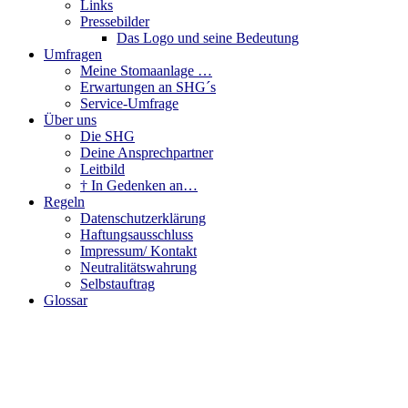
Links
Pressebilder
Das Logo und seine Bedeutung
Umfragen
Meine Stomaanlage …
Erwartungen an SHG´s
Service-Umfrage
Über uns
Die SHG
Deine Ansprechpartner
Leitbild
† In Gedenken an…
Regeln
Datenschutzerklärung
Haftungsausschluss
Impressum/ Kontakt
Neutralitätswahrung
Selbstauftrag
Glossar