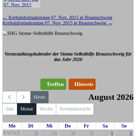
Beitragsnavigation
←
Krebsinformationstag 07. Nov. 2015 in Braunschweig
Krebsinformationstag 07. Nov. 2015 in Braunschweig
→
Veranstaltungskalender der Stoma-Selbsthilfe Braunschweig für
das Jahr 2026
Treffen
Hinweis
August 2026
Heute
Jahr
Monat
Woche
Terminübersicht
Mo
Di
Mi
Do
Fr
Sa
So
KW31
27
28
29
30
31
1
2