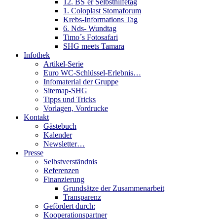
12. BS´er Selbsthilfetag
1. Coloplast Stomaforum
Krebs-Informations Tag
6. Nds- Wundtag
Timo´s Fotosafari
SHG meets Tamara
Infothek
Artikel-Serie
Euro WC-Schlüssel-Erlebnis…
Infomaterial der Gruppe
Sitemap-SHG
Tipps und Tricks
Vorlagen, Vordrucke
Kontakt
Gästebuch
Kalender
Newsletter…
Presse
Selbstverständnis
Referenzen
Finanzierung
Grundsätze der Zusammenarbeit
Transparenz
Gefördert durch:
Kooperationspartner