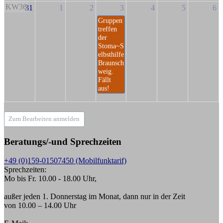
KW36
31
1
2
3
4
5
6
Gruppen
treffen
der
Stoma~S
elbsthilfe
Braunsch
weig.
Fällt
aus!
Zum Bearbeiten anmelden
Beratungs/-und Sprechzeiten
+49 (0)159-01507450 (Mobilfunktarif)
Sprechzeiten:
Mo bis Fr. 10.00 - 18.00 Uhr,
außer jeden 1. Donnerstag im Monat, dann nur in der Zeit
von 10.00 – 14.00 Uhr