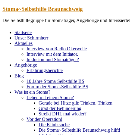
Zum
Stoma~Selbsthilfe Braunschweig
Inhalt
springen
Die Selbsthilfegruppe für Stomaträger, Angehörige und Interssierte!
Startseite
Unser Schirmherr
Aktuelles
Interview von Radio Okerwelle
Interview mit dem Initiator,
Inklusion und Stomaträger?
Angehörige
Erfahrungsberichte
Blog
10 Jahre Stoma-Selbsthilfe BS
Forum der Stoma-Selbsthilfe BS
Was ist ein Stoma?
Leben mit einem Stoma?
Gerade bei Hitze gilt: Trinken, Trinken
Grad der Behinderung
Streikt DHL mal wieder?
Vor der Operation!
Die Kliniksuche
Die Stoma~Selbsthilfe Braunschweig hilft!