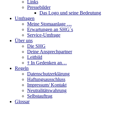
Links
Pressebilder
Das Logo und seine Bedeutung
Umfragen
Meine Stomaanlage …
Erwartungen an SHG´s
Service-Umfrage
Über uns
Die SHG
Deine Ansprechpartner
Leitbild
† In Gedenken an…
Regeln
Datenschutzerklärung
Haftungsausschluss
Impressum/ Kontakt
Neutralitätswahrung
Selbstauftrag
Glossar