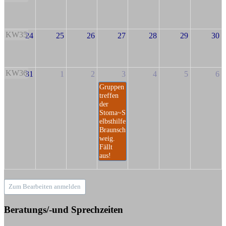
KW35
24
25
26
27
28
29
30
KW36
31
1
2
3
4
5
6
Gruppen
treffen
der
Stoma~S
elbsthilfe
Braunsch
weig.
Fällt
aus!
Zum Bearbeiten anmelden
Beratungs/-und Sprechzeiten