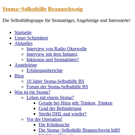
Zum
Stoma~Selbsthilfe Braunschweig
Inhalt
springen
Die Selbsthilfegruppe für Stomaträger, Angehörige und Interssierte!
Startseite
Unser Schirmherr
Aktuelles
Interview von Radio Okerwelle
Interview mit dem Initiator,
Inklusion und Stomaträger?
Angehörige
Erfahrungsberichte
Blog
10 Jahre Stoma-Selbsthilfe BS
Forum der Stoma-Selbsthilfe BS
Was ist ein Stoma?
Leben mit einem Stoma?
Gerade bei Hitze gilt: Trinken, Trinken
Grad der Behinderung
Streikt DHL mal wieder?
Vor der Operation!
Die Kliniksuche
Die Stoma~Selbsthilfe Braunschweig hilft!