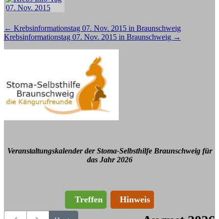
Beitragsnavigation
←
Krebsinformationstag 07. Nov. 2015 in Braunschweig
Krebsinformationstag 07. Nov. 2015 in Braunschweig
→
Veranstaltungskalender der Stoma-Selbsthilfe Braunschweig für
das Jahr 2026
Treffen
Hinweis