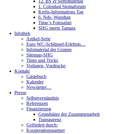
12. BS´er Selbsthilfetag
1. Coloplast Stomaforum
Krebs-Informations Tag
6. Nds- Wundtag
Timo´s Fotosafari
SHG meets Tamara
Infothek
Artikel-Serie
Euro WC-Schlüssel-Erlebnis…
Infomaterial der Gruppe
Sitemap-SHG
Tipps und Tricks
Vorlagen, Vordrucke
Kontakt
Gästebuch
Kalender
Newsletter…
Presse
Selbstverständnis
Referenzen
Finanzierung
Grundsätze der Zusammenarbeit
Transparenz
Gefördert durch:
Kooperationspartner