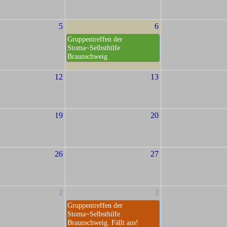
5
6
Gruppentreffen der
Stoma~Selbsthilfe
Braunschweig
12
13
19
20
26
27
2
3
Gruppentreffen der
Stoma~Selbsthilfe
Braunschweig. Fällt aus!