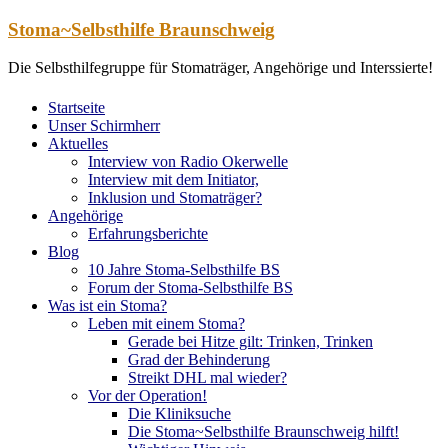
Zum
Stoma~Selbsthilfe Braunschweig
Inhalt
springen
Die Selbsthilfegruppe für Stomaträger, Angehörige und Interssierte!
Startseite
Unser Schirmherr
Aktuelles
Interview von Radio Okerwelle
Interview mit dem Initiator,
Inklusion und Stomaträger?
Angehörige
Erfahrungsberichte
Blog
10 Jahre Stoma-Selbsthilfe BS
Forum der Stoma-Selbsthilfe BS
Was ist ein Stoma?
Leben mit einem Stoma?
Gerade bei Hitze gilt: Trinken, Trinken
Grad der Behinderung
Streikt DHL mal wieder?
Vor der Operation!
Die Kliniksuche
Die Stoma~Selbsthilfe Braunschweig hilft!