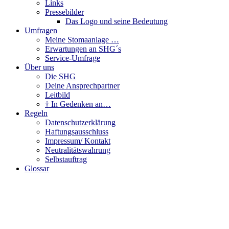
Links
Pressebilder
Das Logo und seine Bedeutung
Umfragen
Meine Stomaanlage …
Erwartungen an SHG´s
Service-Umfrage
Über uns
Die SHG
Deine Ansprechpartner
Leitbild
† In Gedenken an…
Regeln
Datenschutzerklärung
Haftungsausschluss
Impressum/ Kontakt
Neutralitätswahrung
Selbstauftrag
Glossar