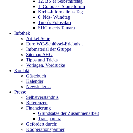
12. BS´er Selbsthilfetag
1. Coloplast Stomaforum
Krebs-Informations Tag
6. Nds- Wundtag
Timo´s Fotosafari
SHG meets Tamara
Infothek
Artikel-Serie
Euro WC-Schlüssel-Erlebnis…
Infomaterial der Gruppe
Sitemap-SHG
Tipps und Tricks
Vorlagen, Vordrucke
Kontakt
Gästebuch
Kalender
Newsletter…
Presse
Selbstverständnis
Referenzen
Finanzierung
Grundsätze der Zusammenarbeit
Transparenz
Gefördert durch:
Kooperationspartner