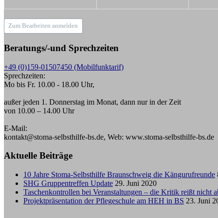
Zum Bearbeiten anmelden
Beratungs/-und Sprechzeiten
+49 (0)159-01507450 (Mobilfunktarif)
Sprechzeiten:
Mo bis Fr. 10.00 - 18.00 Uhr,
außer jeden 1. Donnerstag im Monat, dann nur in der Zeit
von 10.00 – 14.00 Uhr
E-Mail:
kontakt@stoma-selbsthilfe-bs.de, Web: www.stoma-selbsthilfe-bs.de
Aktuelle Beiträge
10 Jahre Stoma-Selbsthilfe Braunschweig die Kängurufreunde
SHG Gruppentreffen Update
29. Juni 2020
Taschenkontrollen bei Veranstaltungen – die Kritik reißt nicht a
Projektpräsentation der Pflegeschule am HEH in BS
23. Juni 