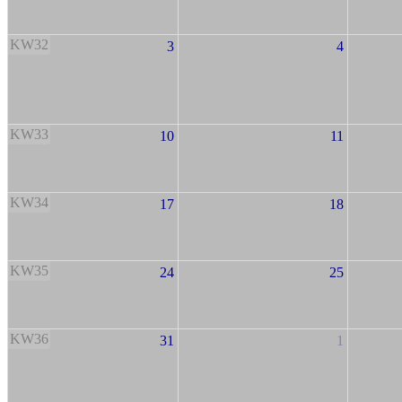
KW32
3
4
KW33
10
11
KW34
17
18
KW35
24
25
KW36
31
1