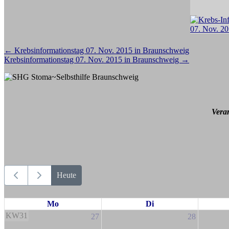
Beitragsnavigation
←
Krebsinformationstag 07. Nov. 2015 in Braunschweig
Krebsinformationstag 07. Nov. 2015 in Braunschweig
→
Vera
Heute
Mo
Di
KW31
27
28