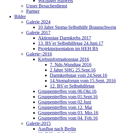
Wichtiger Hinweis
Unser Besucherdienst
Partner
Bilder
Galerie 2024
10 Jahre Stoma-Selbsthilfe Braunschweig
Galerie 2017
Aktionstag Darmkrebs 2017
13. BS´er Selbsthilfetag 24.Juni.17
Projektpräsentation im HEH BS
Galerie~2016
Krebsinformationstag 2016
7. Nds-Wundtag 2016
2 Jahre SHG 25.Sept.16
Darmkrebstag vom 24.Sept.16
14.Stomaforum vom 15.Sept. 2016
12. BS´er Selbsthilfetag
Gruppentreffen vom 06.Okt.16
Gruppentreffen vom 01.Sept.16
Gruppentreffen vom 02.Juni
Gruppentreffen vom 12. Mai
Gruppentreffen vom 03. Mrz.16
Gruppentreffen vom 04. Feb.16
Galerie-2015
Ausflug nach Berlin