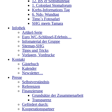
12. BS´er Selbsthilfetag
1. Coloplast Stomaforum
Krebs-Informations Tag
6. Nds- Wundtag
Timo´s Fotosafari
SHG meets Tamara
Infothek
Artikel-Serie
Euro WC-Schlüssel-Erlebnis…
Infomaterial der Gruppe
Sitemap-SHG
Tipps und Tricks
Vorlagen, Vordrucke
Kontakt
Gästebuch
Kalender
Newsletter…
Presse
Selbstverständnis
Referenzen
Finanzierung
Grundsätze der Zusammenarbeit
Transparenz
Gefördert durch:
Kooperationspartner