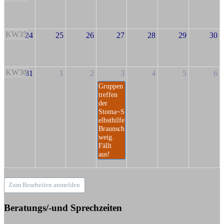
KW35
24
25
26
27
28
29
30
KW36
31
1
2
3
4
5
6
Gruppen
treffen
der
Stoma~S
elbsthilfe
Braunsch
weig.
Fällt
aus!
Zum Bearbeiten anmelden
Beratungs/-und Sprechzeiten