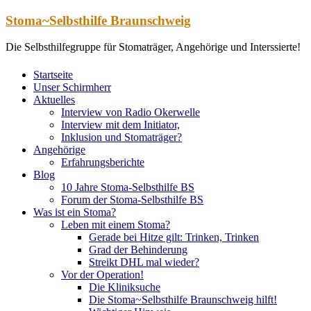
Zum
Stoma~Selbsthilfe Braunschweig
Inhalt
springen
Die Selbsthilfegruppe für Stomaträger, Angehörige und Interssierte!
Startseite
Unser Schirmherr
Aktuelles
Interview von Radio Okerwelle
Interview mit dem Initiator,
Inklusion und Stomaträger?
Angehörige
Erfahrungsberichte
Blog
10 Jahre Stoma-Selbsthilfe BS
Forum der Stoma-Selbsthilfe BS
Was ist ein Stoma?
Leben mit einem Stoma?
Gerade bei Hitze gilt: Trinken, Trinken
Grad der Behinderung
Streikt DHL mal wieder?
Vor der Operation!
Die Kliniksuche
Die Stoma~Selbsthilfe Braunschweig hilft!