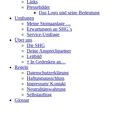
Links
Pressebilder
Das Logo und seine Bedeutung
Umfragen
Meine Stomaanlage …
Erwartungen an SHG´s
Service-Umfrage
Über uns
Die SHG
Deine Ansprechpartner
Leitbild
† In Gedenken an…
Regeln
Datenschutzerklärung
Haftungsausschluss
Impressum/ Kontakt
Neutralitätswahrung
Selbstauftrag
Glossar