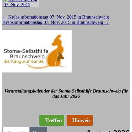
Beitragsnavigation
←
Krebsinformationstag 07. Nov. 2015 in Braunschweig
Krebsinformationstag 07. Nov. 2015 in Braunschweig
→
Veranstaltungskalender der Stoma-Selbsthilfe Braunschweig für
das Jahr 2026
Treffen
Hinweis