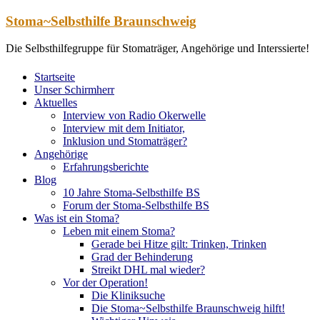
Zum
Stoma~Selbsthilfe Braunschweig
Inhalt
springen
Die Selbsthilfegruppe für Stomaträger, Angehörige und Interssierte!
Startseite
Unser Schirmherr
Aktuelles
Interview von Radio Okerwelle
Interview mit dem Initiator,
Inklusion und Stomaträger?
Angehörige
Erfahrungsberichte
Blog
10 Jahre Stoma-Selbsthilfe BS
Forum der Stoma-Selbsthilfe BS
Was ist ein Stoma?
Leben mit einem Stoma?
Gerade bei Hitze gilt: Trinken, Trinken
Grad der Behinderung
Streikt DHL mal wieder?
Vor der Operation!
Die Kliniksuche
Die Stoma~Selbsthilfe Braunschweig hilft!