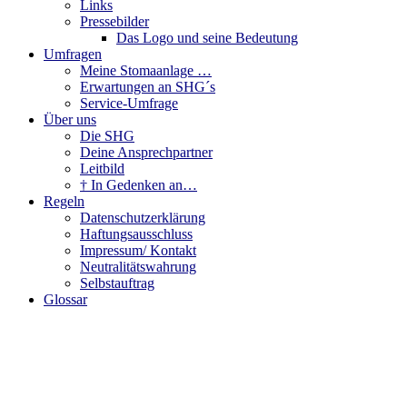
Links
Pressebilder
Das Logo und seine Bedeutung
Umfragen
Meine Stomaanlage …
Erwartungen an SHG´s
Service-Umfrage
Über uns
Die SHG
Deine Ansprechpartner
Leitbild
† In Gedenken an…
Regeln
Datenschutzerklärung
Haftungsausschluss
Impressum/ Kontakt
Neutralitätswahrung
Selbstauftrag
Glossar