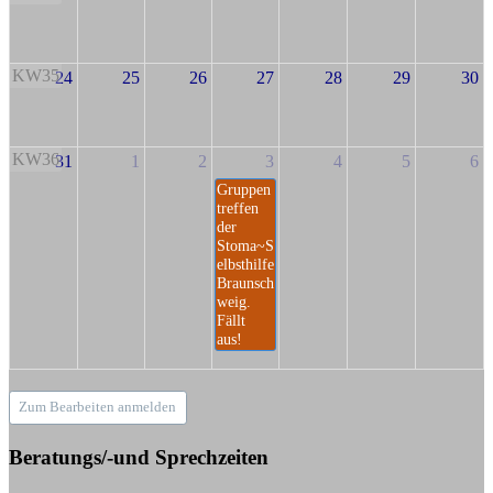
KW35
24
25
26
27
28
29
30
KW36
31
1
2
3
4
5
6
Gruppen
treffen
der
Stoma~S
elbsthilfe
Braunsch
weig.
Fällt
aus!
Zum Bearbeiten anmelden
Beratungs/-und Sprechzeiten