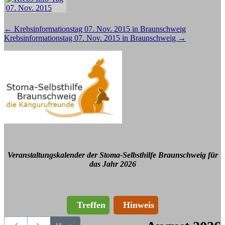
Beitragsnavigation
←
Krebsinformationstag 07. Nov. 2015 in Braunschweig
Krebsinformationstag 07. Nov. 2015 in Braunschweig
→
Veranstaltungskalender der Stoma-Selbsthilfe Braunschweig für
das Jahr 2026
Treffen
Hinweis