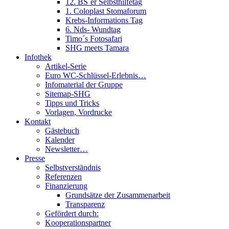
12. BS´er Selbsthilfetag
1. Coloplast Stomaforum
Krebs-Informations Tag
6. Nds- Wundtag
Timo´s Fotosafari
SHG meets Tamara
Infothek
Artikel-Serie
Euro WC-Schlüssel-Erlebnis…
Infomaterial der Gruppe
Sitemap-SHG
Tipps und Tricks
Vorlagen, Vordrucke
Kontakt
Gästebuch
Kalender
Newsletter…
Presse
Selbstverständnis
Referenzen
Finanzierung
Grundsätze der Zusammenarbeit
Transparenz
Gefördert durch:
Kooperationspartner