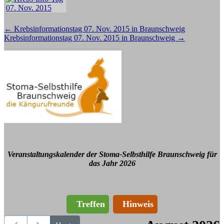
Beitragsnavigation
←
Krebsinformationstag 07. Nov. 2015 in Braunschweig
Krebsinformationstag 07. Nov. 2015 in Braunschweig
→
Veranstaltungskalender der Stoma-Selbsthilfe Braunschweig für
das Jahr 2026
Treffen
Hinweis