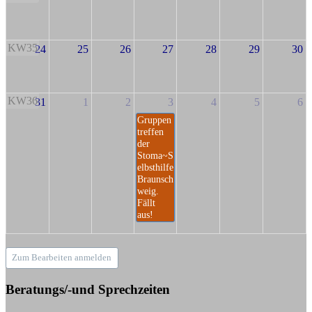
KW35
24
25
26
27
28
29
30
KW36
31
1
2
3
4
5
6
Gruppen
treffen
der
Stoma~S
elbsthilfe
Braunsch
weig.
Fällt
aus!
Zum Bearbeiten anmelden
Beratungs/-und Sprechzeiten