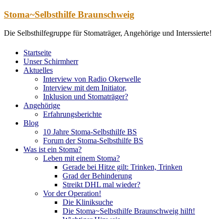
Zum
Stoma~Selbsthilfe Braunschweig
Inhalt
springen
Die Selbsthilfegruppe für Stomaträger, Angehörige und Interssierte!
Startseite
Unser Schirmherr
Aktuelles
Interview von Radio Okerwelle
Interview mit dem Initiator,
Inklusion und Stomaträger?
Angehörige
Erfahrungsberichte
Blog
10 Jahre Stoma-Selbsthilfe BS
Forum der Stoma-Selbsthilfe BS
Was ist ein Stoma?
Leben mit einem Stoma?
Gerade bei Hitze gilt: Trinken, Trinken
Grad der Behinderung
Streikt DHL mal wieder?
Vor der Operation!
Die Kliniksuche
Die Stoma~Selbsthilfe Braunschweig hilft!