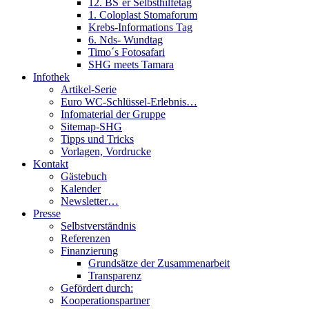
12. BS´er Selbsthilfetag
1. Coloplast Stomaforum
Krebs-Informations Tag
6. Nds- Wundtag
Timo´s Fotosafari
SHG meets Tamara
Infothek
Artikel-Serie
Euro WC-Schlüssel-Erlebnis…
Infomaterial der Gruppe
Sitemap-SHG
Tipps und Tricks
Vorlagen, Vordrucke
Kontakt
Gästebuch
Kalender
Newsletter…
Presse
Selbstverständnis
Referenzen
Finanzierung
Grundsätze der Zusammenarbeit
Transparenz
Gefördert durch:
Kooperationspartner