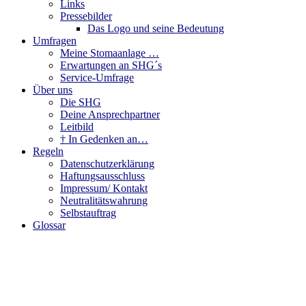
Links
Pressebilder
Das Logo und seine Bedeutung
Umfragen
Meine Stomaanlage …
Erwartungen an SHG´s
Service-Umfrage
Über uns
Die SHG
Deine Ansprechpartner
Leitbild
† In Gedenken an…
Regeln
Datenschutzerklärung
Haftungsausschluss
Impressum/ Kontakt
Neutralitätswahrung
Selbstauftrag
Glossar