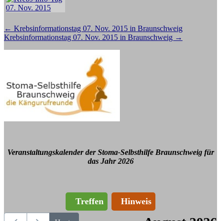
Beitragsnavigation
←
Krebsinformationstag 07. Nov. 2015 in Braunschweig
Krebsinformationstag 07. Nov. 2015 in Braunschweig
→
Veranstaltungskalender der Stoma-Selbsthilfe Braunschweig für
das Jahr 2026
Treffen
Hinweis