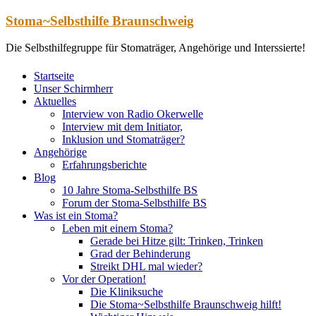
Zum
Stoma~Selbsthilfe Braunschweig
Inhalt
springen
Die Selbsthilfegruppe für Stomaträger, Angehörige und Interssierte!
Startseite
Unser Schirmherr
Aktuelles
Interview von Radio Okerwelle
Interview mit dem Initiator,
Inklusion und Stomaträger?
Angehörige
Erfahrungsberichte
Blog
10 Jahre Stoma-Selbsthilfe BS
Forum der Stoma-Selbsthilfe BS
Was ist ein Stoma?
Leben mit einem Stoma?
Gerade bei Hitze gilt: Trinken, Trinken
Grad der Behinderung
Streikt DHL mal wieder?
Vor der Operation!
Die Kliniksuche
Die Stoma~Selbsthilfe Braunschweig hilft!