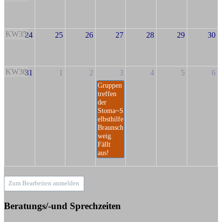
KW35
24
25
26
27
28
29
30
KW36
31
1
2
3
4
5
6
Gruppen
treffen
der
Stoma~S
elbsthilfe
Braunsch
weig.
Fällt
aus!
Zum Bearbeiten anmelden
Beratungs/-und Sprechzeiten