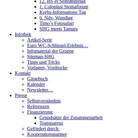
12. BS´er Selbsthilfetag
1. Coloplast Stomaforum
Krebs-Informations Tag
6. Nds- Wundtag
Timo´s Fotosafari
SHG meets Tamara
Infothek
Artikel-Serie
Euro WC-Schlüssel-Erlebnis…
Infomaterial der Gruppe
Sitemap-SHG
Tipps und Tricks
Vorlagen, Vordrucke
Kontakt
Gästebuch
Kalender
Newsletter…
Presse
Selbstverständnis
Referenzen
Finanzierung
Grundsätze der Zusammenarbeit
Transparenz
Gefördert durch:
Kooperationspartner