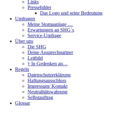
Links
Pressebilder
Das Logo und seine Bedeutung
Umfragen
Meine Stomaanlage …
Erwartungen an SHG´s
Service-Umfrage
Über uns
Die SHG
Deine Ansprechpartner
Leitbild
† In Gedenken an…
Regeln
Datenschutzerklärung
Haftungsausschluss
Impressum/ Kontakt
Neutralitätswahrung
Selbstauftrag
Glossar