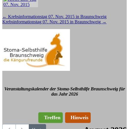
Beitragsnavigation
←
Krebsinformationstag 07. Nov. 2015 in Braunschweig
Krebsinformationstag 07. Nov. 2015 in Braunschweig
→
Veranstaltungskalender der Stoma-Selbsthilfe Braunschweig für
das Jahr 2026
Treffen
Hinweis