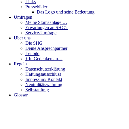
Links
Pressebilder
Das Logo und seine Bedeutung
Umfragen
Meine Stomaanlage …
Erwartungen an SHG´s
Service-Umfrage
Über uns
Die SHG
Deine Ansprechpartner
Leitbild
† In Gedenken an…
Regeln
Datenschutzerklärung
Haftungsausschluss
Impressum/ Kontakt
Neutralitätswahrung
Selbstauftrag
Glossar