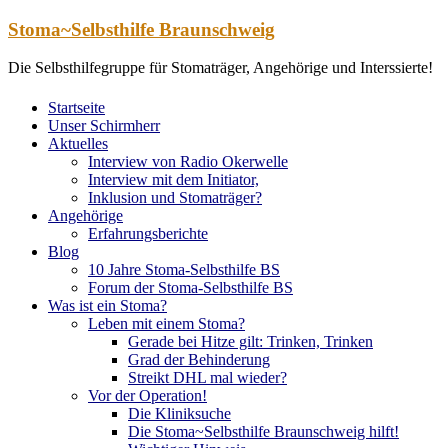
Zum
Stoma~Selbsthilfe Braunschweig
Inhalt
springen
Die Selbsthilfegruppe für Stomaträger, Angehörige und Interssierte!
Startseite
Unser Schirmherr
Aktuelles
Interview von Radio Okerwelle
Interview mit dem Initiator,
Inklusion und Stomaträger?
Angehörige
Erfahrungsberichte
Blog
10 Jahre Stoma-Selbsthilfe BS
Forum der Stoma-Selbsthilfe BS
Was ist ein Stoma?
Leben mit einem Stoma?
Gerade bei Hitze gilt: Trinken, Trinken
Grad der Behinderung
Streikt DHL mal wieder?
Vor der Operation!
Die Kliniksuche
Die Stoma~Selbsthilfe Braunschweig hilft!