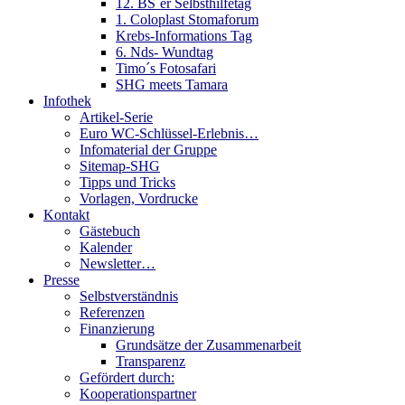
12. BS´er Selbsthilfetag
1. Coloplast Stomaforum
Krebs-Informations Tag
6. Nds- Wundtag
Timo´s Fotosafari
SHG meets Tamara
Infothek
Artikel-Serie
Euro WC-Schlüssel-Erlebnis…
Infomaterial der Gruppe
Sitemap-SHG
Tipps und Tricks
Vorlagen, Vordrucke
Kontakt
Gästebuch
Kalender
Newsletter…
Presse
Selbstverständnis
Referenzen
Finanzierung
Grundsätze der Zusammenarbeit
Transparenz
Gefördert durch:
Kooperationspartner