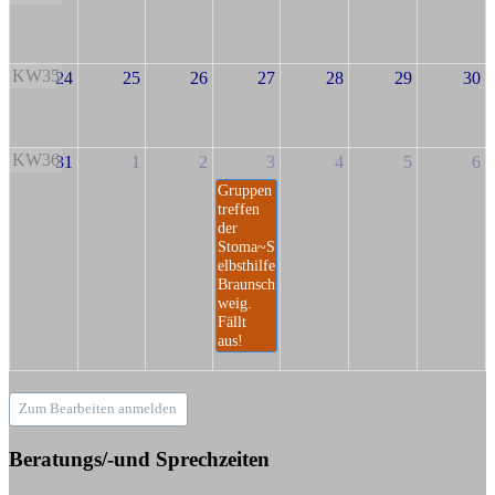
KW35
24
25
26
27
28
29
30
KW36
31
1
2
3
4
5
6
Gruppen
treffen
der
Stoma~S
elbsthilfe
Braunsch
weig.
Fällt
aus!
Zum Bearbeiten anmelden
Beratungs/-und Sprechzeiten