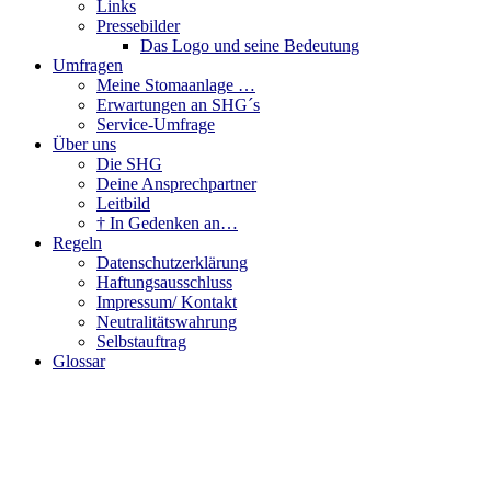
Links
Pressebilder
Das Logo und seine Bedeutung
Umfragen
Meine Stomaanlage …
Erwartungen an SHG´s
Service-Umfrage
Über uns
Die SHG
Deine Ansprechpartner
Leitbild
† In Gedenken an…
Regeln
Datenschutzerklärung
Haftungsausschluss
Impressum/ Kontakt
Neutralitätswahrung
Selbstauftrag
Glossar