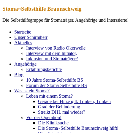
Zum
Stoma~Selbsthilfe Braunschweig
Inhalt
springen
Die Selbsthilfegruppe für Stomaträger, Angehörige und Interssierte!
Startseite
Unser Schirmherr
Aktuelles
Interview von Radio Okerwelle
Interview mit dem Initiator,
Inklusion und Stomaträger?
Angehörige
Erfahrungsberichte
Blog
10 Jahre Stoma-Selbsthilfe BS
Forum der Stoma-Selbsthilfe BS
Was ist ein Stoma?
Leben mit einem Stoma?
Gerade bei Hitze gilt: Trinken, Trinken
Grad der Behinderung
Streikt DHL mal wieder?
Vor der Operation!
Die Kliniksuche
Die Stoma~Selbsthilfe Braunschweig hilft!