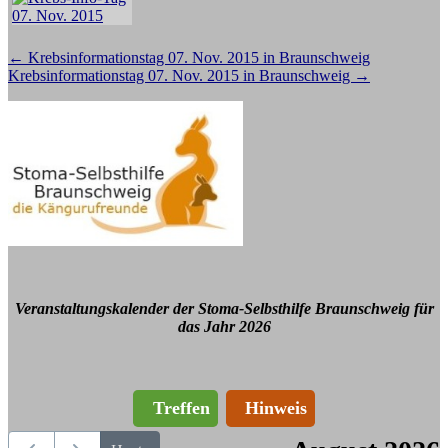
Beitragsnavigation
←
Krebsinformationstag 07. Nov. 2015 in Braunschweig
Krebsinformationstag 07. Nov. 2015 in Braunschweig
→
Veranstaltungskalender der Stoma-Selbsthilfe Braunschweig für
das Jahr 2026
Treffen
Hinweis