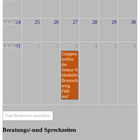
KW35
24
25
26
27
28
29
30
KW36
31
1
2
3
4
5
6
Gruppen
treffen
der
Stoma~S
elbsthilfe
Braunsch
weig.
Fällt
aus!
Zum Bearbeiten anmelden
Beratungs/-und Sprechzeiten