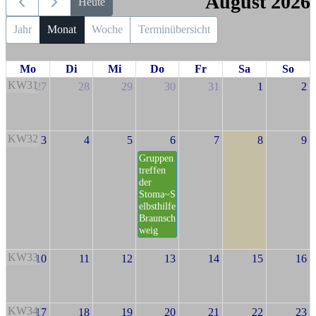
August 2026
Heute
Jahr
Monat
Woche
Terminübersicht
Mo
Di
Mi
Do
Fr
Sa
So
KW31
27
28
29
30
31
1
2
KW32
3
4
5
6
7
8
9
Gruppen
treffen
der
Stoma~S
elbsthilfe
Braunsch
weig
KW33
10
11
12
13
14
15
16
KW34
17
18
19
20
21
22
23