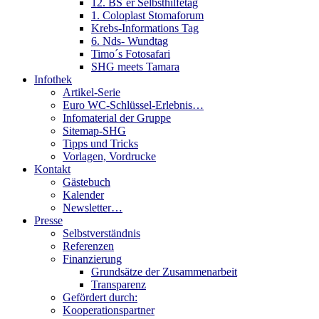
12. BS´er Selbsthilfetag
1. Coloplast Stomaforum
Krebs-Informations Tag
6. Nds- Wundtag
Timo´s Fotosafari
SHG meets Tamara
Infothek
Artikel-Serie
Euro WC-Schlüssel-Erlebnis…
Infomaterial der Gruppe
Sitemap-SHG
Tipps und Tricks
Vorlagen, Vordrucke
Kontakt
Gästebuch
Kalender
Newsletter…
Presse
Selbstverständnis
Referenzen
Finanzierung
Grundsätze der Zusammenarbeit
Transparenz
Gefördert durch:
Kooperationspartner