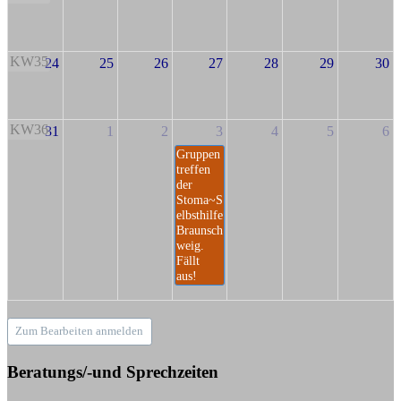
KW35
24
25
26
27
28
29
30
KW36
31
1
2
3
4
5
6
Gruppen
treffen
der
Stoma~S
elbsthilfe
Braunsch
weig.
Fällt
aus!
Zum Bearbeiten anmelden
Beratungs/-und Sprechzeiten