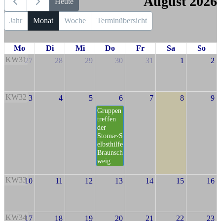
August 2026
Heute
Jahr
Monat
Woche
Terminübersicht
Mo
Di
Mi
Do
Fr
Sa
So
KW31
27
28
29
30
31
1
2
KW32
3
4
5
6
7
8
9
Gruppen
treffen
der
Stoma~S
elbsthilfe
Braunsch
weig
KW33
10
11
12
13
14
15
16
KW34
17
18
19
20
21
22
23