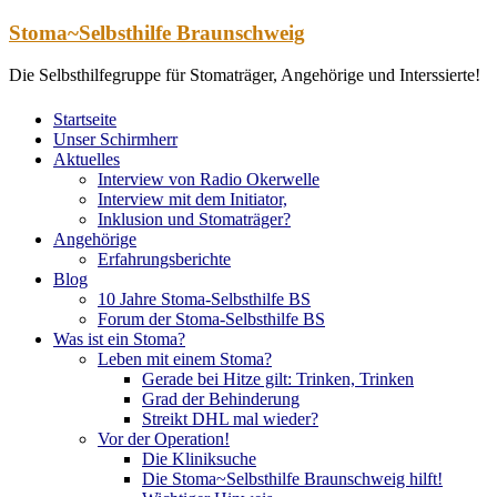
Zum
Stoma~Selbsthilfe Braunschweig
Inhalt
springen
Die Selbsthilfegruppe für Stomaträger, Angehörige und Interssierte!
Startseite
Unser Schirmherr
Aktuelles
Interview von Radio Okerwelle
Interview mit dem Initiator,
Inklusion und Stomaträger?
Angehörige
Erfahrungsberichte
Blog
10 Jahre Stoma-Selbsthilfe BS
Forum der Stoma-Selbsthilfe BS
Was ist ein Stoma?
Leben mit einem Stoma?
Gerade bei Hitze gilt: Trinken, Trinken
Grad der Behinderung
Streikt DHL mal wieder?
Vor der Operation!
Die Kliniksuche
Die Stoma~Selbsthilfe Braunschweig hilft!