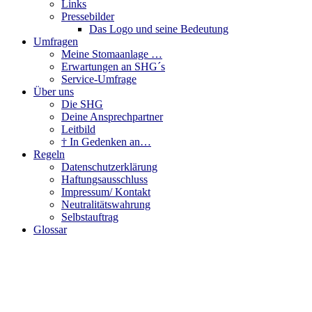
Links
Pressebilder
Das Logo und seine Bedeutung
Umfragen
Meine Stomaanlage …
Erwartungen an SHG´s
Service-Umfrage
Über uns
Die SHG
Deine Ansprechpartner
Leitbild
† In Gedenken an…
Regeln
Datenschutzerklärung
Haftungsausschluss
Impressum/ Kontakt
Neutralitätswahrung
Selbstauftrag
Glossar