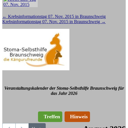
Beitragsnavigation
←
Krebsinformationstag 07. Nov. 2015 in Braunschweig
Krebsinformationstag 07. Nov. 2015 in Braunschweig
→
Veranstaltungskalender der Stoma-Selbsthilfe Braunschweig für
das Jahr 2026
Treffen
Hinweis