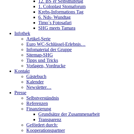
12. BS´er Selbsthilfetag
1. Coloplast Stomaforum
Krebs-Informations Tag
6. Nds- Wundtag
Timo´s Fotosafari
SHG meets Tamara
Infothek
Artikel-Serie
Euro WC-Schlüssel-Erlebnis…
Infomaterial der Gruppe
Sitemap-SHG
Tipps und Tricks
Vorlagen, Vordrucke
Kontakt
Gästebuch
Kalender
Newsletter…
Presse
Selbstverständnis
Referenzen
Finanzierung
Grundsätze der Zusammenarbeit
Transparenz
Gefördert durch:
Kooperationspartner